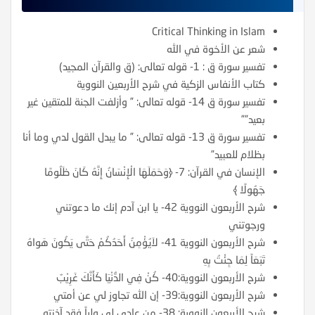
Critical Thinking in Islam
شعر عن الأخوة في الله
تفسير سورة ق : 1- قوله تعالى: (ق والقرآن المجيد)
كتاب الأنفاس الزكية في شرح الأربعين النووية
تفسير سورة ق 14- قوله تعالى: ” وأزلفت الجنة للمتقين غير
بعيد””
تفسير سورة ق 13- قوله تعالى: ” ما يبدل القول لدي وما أنا
بظلام للعبيد”
الإنسان في القرآن: 7- ﴿وَحَمَلَهَا الْإِنْسَانُ إِنَّهُ كَانَ ظَلُومًا
جَهُولًا ﴾
شرح الأربعون النووية 42- يا ابن آدم إنك ما دعوتني
ورجوتني
شرح الأربعون النووية 41- لاَيُؤْمِنُ أَحَدُكُمْ حَتَّى يَكُونَ هَواهُ
تَبَعَاً لِمَا جِئْتُ بِهِ
شرح الأربعون النووية:40- كُنْ فِي الدُّنْيَا كَأَنَّكَ غَرِيْبٌ
شرح الأربعون النووية:39- إن الله تجاوز لي عن أمتي
شرح الأربعون النووية: 38- من عادى لي ولياً فقد آذنته