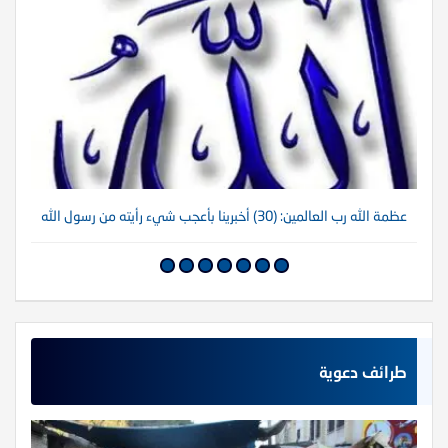
عظمة الله رب العالمين: (30) أخبرينا بأعجب شيء رأيته من رسول الله
عظم
طرائف دعوية