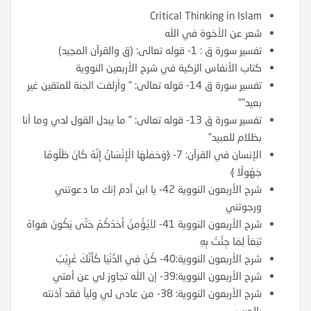
Critical Thinking in Islam
شعر عن الأخوة في الله
تفسير سورة ق : 1- قوله تعالى: (ق والقرآن المجيد)
كتاب الأنفاس الزكية في شرح الأربعين النووية
تفسير سورة ق 14- قوله تعالى: ” وأزلفت الجنة للمتقين غير
بعيد””
تفسير سورة ق 13- قوله تعالى: ” ما يبدل القول لدي وما أنا
بظلام للعبيد”
الإنسان في القرآن: 7- ﴿وَحَمَلَهَا الْإِنْسَانُ إِنَّهُ كَانَ ظَلُومًا
جَهُولًا ﴾
شرح الأربعون النووية 42- يا ابن آدم إنك ما دعوتني
ورجوتني
شرح الأربعون النووية 41- لاَيُؤْمِنُ أَحَدُكُمْ حَتَّى يَكُونَ هَواهُ
تَبَعَاً لِمَا جِئْتُ بِهِ
شرح الأربعون النووية:40- كُنْ فِي الدُّنْيَا كَأَنَّكَ غَرِيْبٌ
شرح الأربعون النووية:39- إن الله تجاوز لي عن أمتي
شرح الأربعون النووية: 38- من عادى لي ولياً فقد آذنته
بالحرب