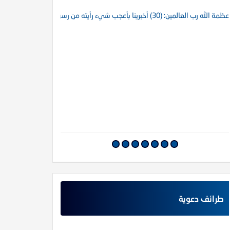
عظمة الله رب العالمين: (30) أخبرينا بأعجب شيء رأيته من رسول الله
عظمة الله رب العالمين : (29)مفاتيح الغيب خمس لا يع
طرائف دعوية