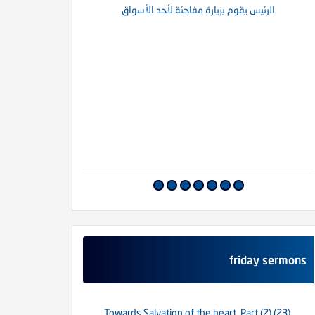
الرئيس يقوم بزيارة مفاجئة لأحد الأسواق
أما
friday sermons
(23) Towards Salvation of the heart. Part (2)