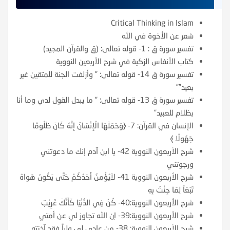
Critical Thinking in Islam
شعر عن الأخوة في الله
تفسير سورة ق : 1- قوله تعالى: (ق والقرآن المجيد)
كتاب الأنفاس الزكية في شرح الأربعين النووية
تفسير سورة ق 14- قوله تعالى: ” وأزلفت الجنة للمتقين غير
بعيد””
تفسير سورة ق 13- قوله تعالى: ” ما يبدل القول لدي وما أنا
بظلام للعبيد”
الإنسان في القرآن: 7- ﴿وَحَمَلَهَا الْإِنْسَانُ إِنَّهُ كَانَ ظَلُومًا
جَهُولًا ﴾
شرح الأربعون النووية 42- يا ابن آدم إنك ما دعوتني
ورجوتني
شرح الأربعون النووية 41- لاَيُؤْمِنُ أَحَدُكُمْ حَتَّى يَكُونَ هَواهُ
تَبَعَاً لِمَا جِئْتُ بِهِ
شرح الأربعون النووية:40- كُنْ فِي الدُّنْيَا كَأَنَّكَ غَرِيْبٌ
شرح الأربعون النووية:39- إن الله تجاوز لي عن أمتي
شرح الأربعون النووية: 38- من عادى لي ولياً فقد آذنته