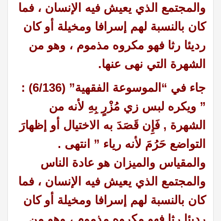
والمجتمع الذي يعيش فيه الإنسان ، فما
كان بالنسبة لهم إسرافا ومخيلة أو كان
رديئا رثا فهو مكروه مذموم ، وهو من
الشهرة التي نهى عنها.
جاء في “الموسوعة الفقهية” (6/136) :
” ويكره لبس زي مُزْرٍ بِهِ لأنه من
الشهرة , فَإِن قَصَدَ به الاختيال أو إظهارَ
التواضع حَرُمَ لأنه رياء ” انتهى .
والمقياس والميزان هو عادة الناس
والمجتمع الذي يعيش فيه الإنسان ، فما
كان بالنسبة لهم إسرافا ومخيلة أو كان
رديئا رثا فهو مكروه مذموم ، وهو من