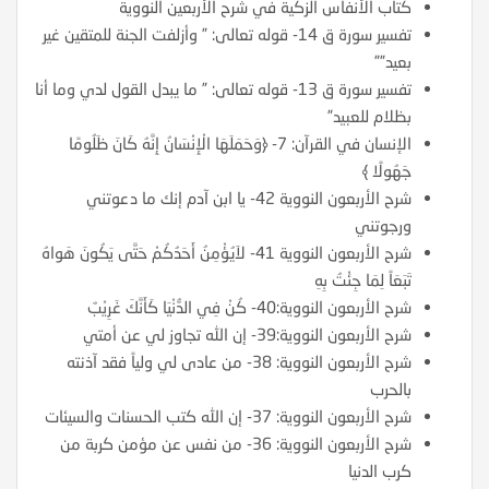
كتاب الأنفاس الزكية في شرح الأربعين النووية
تفسير سورة ق 14- قوله تعالى: ” وأزلفت الجنة للمتقين غير
بعيد””
تفسير سورة ق 13- قوله تعالى: ” ما يبدل القول لدي وما أنا
بظلام للعبيد”
الإنسان في القرآن: 7- ﴿وَحَمَلَهَا الْإِنْسَانُ إِنَّهُ كَانَ ظَلُومًا
جَهُولًا ﴾
شرح الأربعون النووية 42- يا ابن آدم إنك ما دعوتني
ورجوتني
شرح الأربعون النووية 41- لاَيُؤْمِنُ أَحَدُكُمْ حَتَّى يَكُونَ هَواهُ
تَبَعَاً لِمَا جِئْتُ بِهِ
شرح الأربعون النووية:40- كُنْ فِي الدُّنْيَا كَأَنَّكَ غَرِيْبٌ
شرح الأربعون النووية:39- إن الله تجاوز لي عن أمتي
شرح الأربعون النووية: 38- من عادى لي ولياً فقد آذنته
بالحرب
شرح الأربعون النووية: 37- إن الله كتب الحسنات والسيئات
شرح الأربعون النووية: 36- من نفس عن مؤمن كربة من
كرب الدنيا