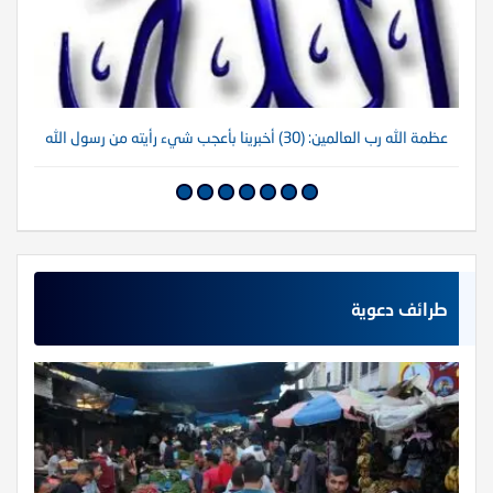
عظمة الله رب العالمين: (30) أخبرينا بأعجب شيء رأيته من رسول الله
عظم
طرائف دعوية