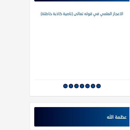
الاعجاز العلمي في قوله تعالى (ناصية كاذبة خاطئة)
عالم أزهري والخديوي إسماعيل
شيخ الغزالي عن الرسول التي بكى فيها وأبكى
عظمة الله