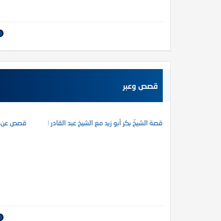
في الميزان د. محمد عبد المنعم
قصص وعبر
أما القــرونُ فإنهــا لأبيكِ
الدكتور صلاح سلطان
قصة الشيخُ بكر أبو زيد مع الشيخ عبد القادر الأرناؤوط
قصص عن ال