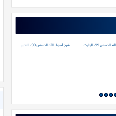
كتاب خواطر إيمانية حول عظمة الله رب العالمين
حسنى 99- الوارث
شرح أسماء الله الحسنى 98- النصير
شرح أسماء ا