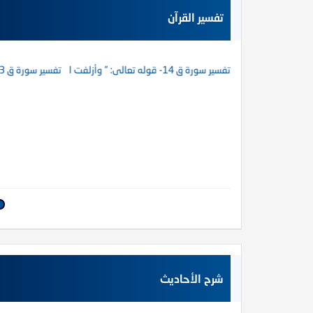
تفسير القرآن
تفسير سورة ق 14- قوله تعالى: ” وأزلفت الجنة للمتقين غير بعيد””
تفسير سورة ق 13- قوله تعالى: ” ما يبدل القول لدي وما أنا بظلام للعبيد”
شرح الأحاديث