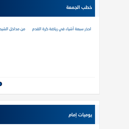
أوباما من صحابة الرسول ؟؟
خطب الجمعة
 حر الصيف
احذر سبعة أشياء في رياضة كرة القدم
من مداخل الشيطا
لاب على كثير ممن لبس الثياب
يوميات إمام