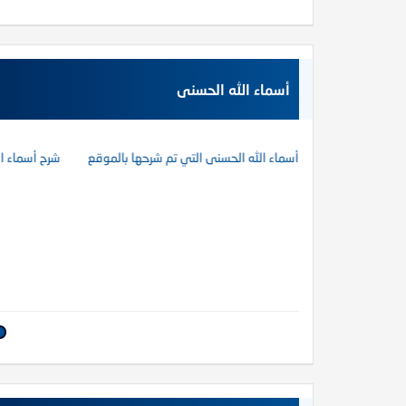
أسماء الله الحسنى
نى (الجزء الأول )
أسماء الله الحسنى التي تم شرحها بالموقع
شرح أسماء الله ال
 القيامة
عظمة الله رب العالمين: (25) قال الله عز وجل : يؤذيني ابن آدم يسب الدهر