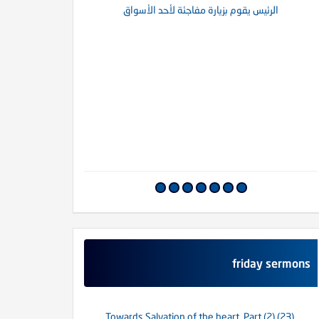
الرئيس يقوم بزيارة مفاجئة لأحد الأسواق
أما
ل نحن في زمن الخوف؟
التدين المغشوش
friday sermons
(23) Towards Salvation of the heart. Part (2)