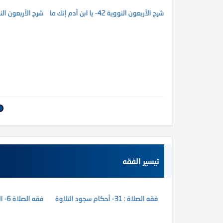
شرح الأربعون النووية 42- يا ابن آدم إنك ما دعوتني ورجوتني
شرح الأربعون النووية 41- لاَيُؤْمِنُ أَحَدُكُمْ حَتَّى يَكُونَ هَواهُ تَ
 شرح الأربعين النووية
تيسير الفقه
فقه الصلاة : 31- أحكام سجود التلاوة
فقه الصلاة 6- الأوقات التي تكره فيها الصلاة