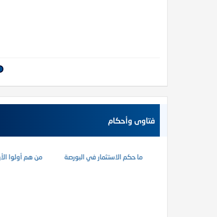
فتاوى وأحكام
 الظمآن في فقه الصيام”
كتاب إتحاف الدعاة بفقه الز
فال عند المغرب إذا كنا في نزهة؟
ما حكم الاستثمار في البورصة
من هم أولوا الأ