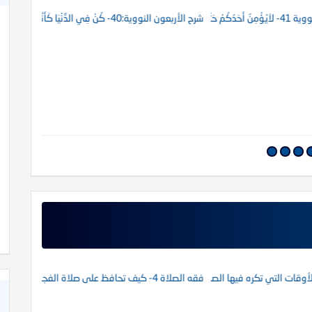
بَعَاً لِمَا جِئْتُ بِهِ
شرح الأربعون النووية:40- كُنْ فِي الدُّنْيَا كَأَنَّكَ غَرِيْبٌ
شرح الأربعون النووية:
فقه الصلاة 4- كيف تحافظ على صلاة الفجر