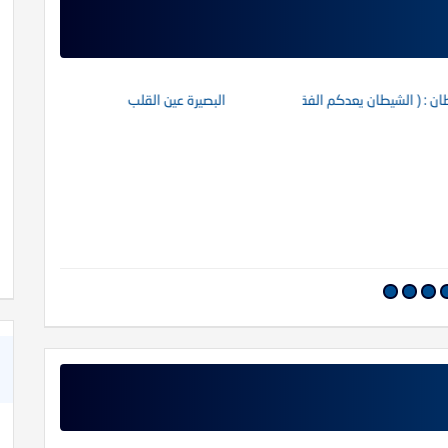
!!
كبسولة بالأذن
ن : ( الشيطان يعدكم الفقر )
البصيرة عين القلب
ه
Critical Thinking in Islam