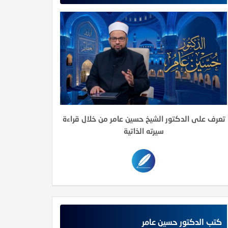
39- إن الله تجاوز لي عن أمتي
شرح الأربعون النووية: 38- من عادى لي ولياً فقد آذنته بالحرب
شرح ال
تعرف على الدكتور الشيخ حسين عامر من خلال قراءة
سيرته الذاتية
كتب الدكتور حسين عامر