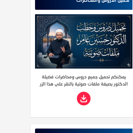
 ق 14- قوله تعالى: ” وأزلفت الجنة للمتقين غير بعيد””
14- قوله تعالى: ” وأزلفت الجنة للمتقين غير بعيد” نعود إلى استراحة إيمانية في ظ
قرآن؛ ونسأل الله أن يسعدنا بالقرآن في الدنيا والآخرة، وأن يجعلنا من التالين له، العامل
لأيات السابقة ذكر الله تعالى فيها مشهدًا من مشاهد يوم القيامة؛ مشهد عرض العب
يمكنكم تحميل جميع دروس ومحاضرات فضيلة
الدكتور بصيغة ملفات صوتية بالنقر على هذا الزر