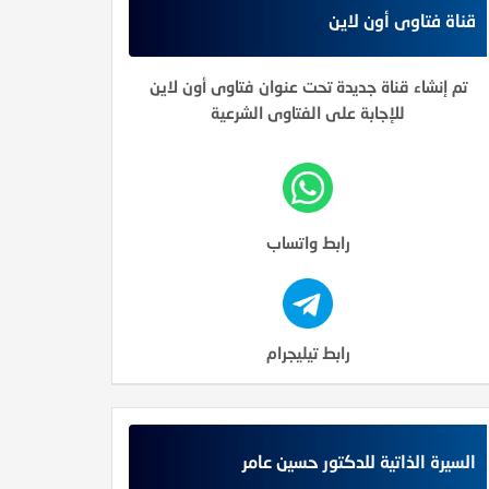
قناة فتاوى أون لاين
تم إنشاء قناة جديدة تحت عنوان فتاوى أون لاين
للإجابة على الفتاوى الشرعية
رابط واتساب
كَانَ الْإِنْسَانُ قَتُورا)
الإنسان في القرآن (5) إن الإنسان لظلوم كفار
الإنسان 
رابط تيليجرام
السيرة الذاتية للدكتور حسين عامر