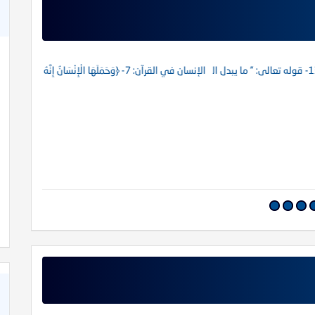
الإنسان في القرآن: 7- ﴿وَحَمَلَهَا الْإِنْسَانُ إِنَّهُ كَانَ ظَلُومًا جَهُولًا ﴾
الإنسان في القرآن: 6- (وَ