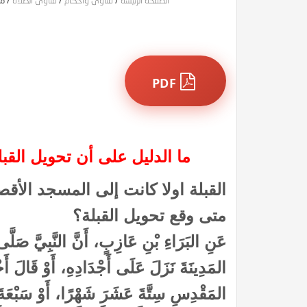
الصفحة الرئيسة
/
فتاوى وأحكام
/
فتاوى الصلاة
/
ما
PDF
ما الدليل على أن تحويل الق
القبلة اولا كانت إلى المسجد الأ
متى وقع تحويل القبلة؟
عَنِ البَرَاءِ بْنِ عَازِبٍ، أَنَّ النَّبِيَّ صَلَّى
المَدِينَةَ نَزَلَ عَلَى أَجْدَادِهِ، أَوْ قَالَ أَخ
المَقْدِسِ سِتَّةَ عَشَرَ شَهْرًا، أَوْ سَبْعَةَ ع