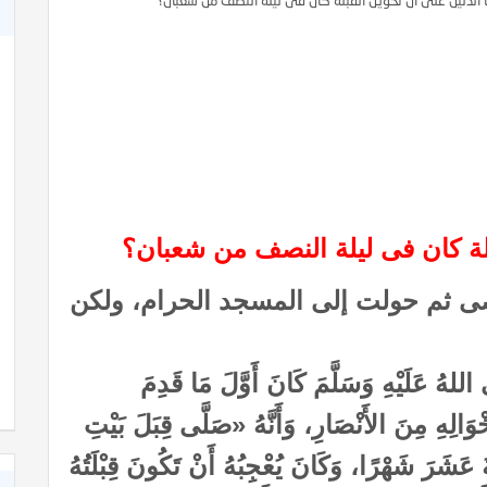
 الدليل على أن تحويل القبلة كان فى ليلة النصف من شعبان؟
بلة كان فى ليلة النصف من شعبان؟
قصى ثم حولت إلى المسجد الحرام، ولكن
 اللهُ عَلَيْهِ وَسَلَّمَ كَانَ أَوَّلَ مَا قَدِمَ
ْوَالِهِ مِنَ الأَنْصَارِ، وَأَنَّهُ «صَلَّى قِبَلَ بَيْتِ
َشَرَ شَهْرًا، وَكَانَ يُعْجِبُهُ أَنْ تَكُونَ قِبْلَتُهُ