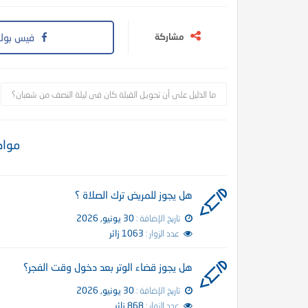
مشاركة
فيس بوك
ما الدليل على أن تحويل القبلة كان فى ليلة النصف من شعبان؟
مواض
 القيامة
عظمة الله رب العالمين: (25) قال الله عز وجل : يؤذيني ابن آدم يسب الدهر
هل يجوز للمريض ترك الصلاة ؟
تاريخ الإضافة :
30 يونيو, 2026
عدد الزوار :
1063 زائر
هل يجوز قضاء الوتر بعد دخول وقت الفجر؟
تاريخ الإضافة :
30 يونيو, 2026
عدد الزوار :
868 زائر