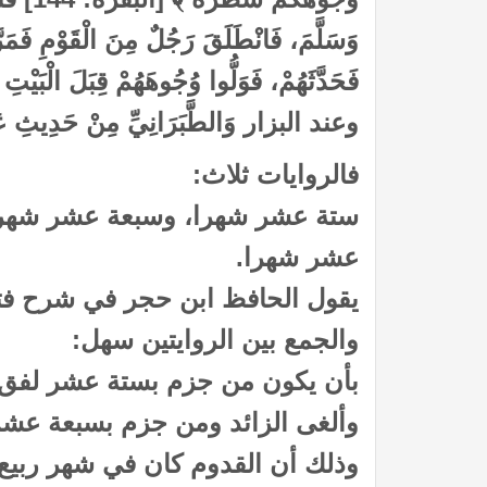
وَسَلَّمَ، فَانْطَلَقَ رَجُلٌ مِنَ الْقَوْمِ فَمَرّ
فَحَدَّثَهُمْ، فَوَلُّوا وُجُوهَهُمْ قِبَلَ الْبَيْتِ
وعند البزار وَالطَّبَرَانِيِّ مِنْ حَدِ
فالروايات ثلاث:
ستة عشر شهرا، وسبعة عشر شهرا
عشر شهرا.
يقول الحافظ ابن حجر في شرح فتح
والجمع بين الروايتين سهل:
بأن يكون من جزم بستة عشر لفق 
وألغى الزائد ومن جزم بسبعة عشر
وذلك أن القدوم كان في شهر ربيع 