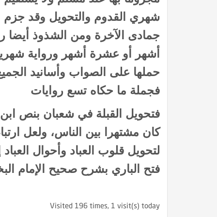
شهري القدوم والتحويل وقد جزم م
جمادى الآخرة ومن الشذوذ أيضا رو
أشهر أو عشرة أشهر ورواية شهرين
حملها على الصواب وأسانيد الجميع
فجملة ما حكاه تسع روايات
فتحويل القبلة في شعبان بنص ابن
في الميزان د. محمد عبد المنعم
أما القــرونُ فإنهــا لأبيكِ
كان مشتهرا بين الناس، ولعل ارتب
لتحويل قلوب العباد وأحوال العباد 
فتح الباري بشرح صحيح الإمام البخاري 1
Visited 196 times, 1 visit(s) today