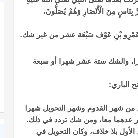
َ بِنَاسٍ مِنَ الْأَنْصَارِ وَهُمْ يُصَلُّونَ،
يثِ عَمْرِو بْنِ عَوْف سَبْعَة عشر من غير شك.
، والشك ستة عشر شهرا أو سبعة
 الباري:
من شهر القدوم وشهر التحويل شهرا
 عدهما معا، ومن شك تردد في ذلك.
الأول بلا خلاف، وكان التحويل في