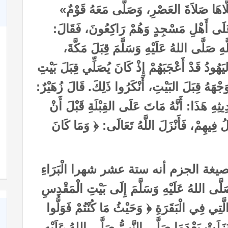
َلَّاهَا صَلاَةَ العَصْرِ، وَصَلَّى مَعَهُ قَوْمٌ»
َلَى أَهْلِ مَسْجِدٍ وَهُمْ رَاكِعُونَ، فَقَالَ:
َهِ صَلَّى اللهُ عَلَيْهِ وَسَلَّمَ قِبَلَ مَكَّةَ،
هُودُ قَدْ أَعْجَبَهُمْ إِذْ كَانَ يُصَلِّي قِبَلَ بَيْتِ
ْهَهُ قِبَلَ البَيْتِ، أَنْكَرُوا ذَلِكَ. قَالَ زُهَيْرٌ:
ثِهِ هَذَا: أَنَّهُ مَاتَ عَلَى القِبْلَةِ قَبْلَ أَنْ
لُ فِيهِمْ، فَأَنْزَلَ اللَّهُ تَعَالَى: ﴿ وَمَا كَانَ
غة الجزم أنه ستة عشر شهرا الْبَرَاءِ
لَّى اللهُ عَلَيْهِ وَسَلَّمَ إِلَى بَيْتِ الْمَقْدِسِ
َّتِي فِي الْبَقَرَةِ ﴿ وَحَيْثُ مَا كُنْتُمْ فَوَلُّوا
ُمْ شَطْرَهُ ﴾ [البقرة: 144] فَنَزَلَتْ بَعْدَمَا صَلَّى النَّبِيُّ صَلَّى اللهُ عَلَيْهِ