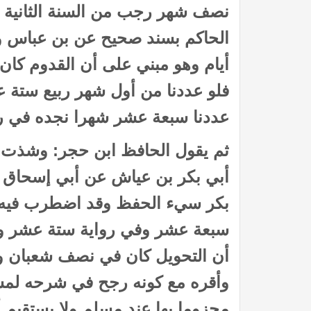
نصف شهر رجب من السنة الثانية ع
الحاكم بسند صحيح عن بن عباس وق
أيام وهو مبني على أن القدوم كان
فلو عددنا من أول شهر ربيع ستة 
عددنا سبعة عشر شهرا نجده في 
ثم يقول الحافظ ابن حجر: وشذت 
أبي بكر بن عياش عن أبي إسحاق ف
 الظمآن في فقه الصيام”
كتاب إتحاف الدعاة بفقه الز
بكر سيء الحفظ وقد اضطرب فيه ف
سبعة عشر وفي رواية ستة عشر و
أن التحويل كان في نصف شعبان وه
وأقره مع كونه رجح في شرحه لمس
مجزوما بها عند مسلم ولا يستقيم 