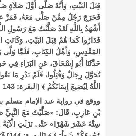
قِبَلَ البَيْتِ، وَأَنَّهُ صَلَّى أَوَّلَ صَلاَةٍ ص
فَخَرَجَ رَجُلٌ مِمَّنْ صَلَّى مَعَهُ، فَمَرَّ ع
أَشْهَدُ بِاللَّهِ لَقَدْ صَلَّيْتُ مَعَ رَسُولِ اللّ
فَدَارُوا كَمَا هُمْ قِبَلَ البَيْتِ، وَكَانَتِ اليَ
المَقْدِسِ، وَأَهْلُ الكِتَابِ، فَلَمَّا وَلَّى وَج
حَدَّثَنَا أَبُو إِسْحَاقَ، عَنِ البَرَاءِ فِي حَدِي
تُحَوَّلَ رِجَالٌ وَقُتِلُوا، فَلَمْ نَدْرِ مَا نَقُو
اللَّهُ لِيُضِيعَ إِيمَانَكُمْ ﴾ [البقرة: 143
ووقع في رواية عند الإمام مسلم بصي
بْنِ عَازِبٍ، قَالَ: «صَلَّيْتُ مَعَ النَّبِيِّ صَ
سِتَّةَ عَشَرَ شَهْرًا» حَتَّى نَزَلَتِ الْآيَةُ ال
وُجُوهَك