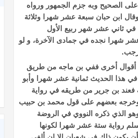
لى الصحيح وبه جزم الجمهور ورواه
ال ابن حبان سبعة عشر شهرا وثلاثة
 في ثاني عشر شهر ربيع الأول
عشر شهرا نجده في جمادى الآخرة، و لو
رجب.
أقوال أخرى ففي بن ماجه من طريق
ي هذا الحديث ثمانية عشر شهرا وأبو
كاة
كتاب الأنفاس الزكية في شرح الأربعين النووية
عند بن جرير من طريقه في رواية
خرجه بعضهم على قول محمد بن حبيب
و الذي ذكره النووي في الروضة
لم رواية ستة عشر شهرا لكونها
أن يكون ذلك في شعبان إلا إن ألغى