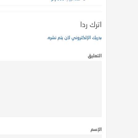
اترك ردا
بدريك الإلكتروني لان يتم نشره.
التعليق
لاب على كثير ممن لبس الثياب
أوباما من صحابة الرسول ؟؟
الإسم