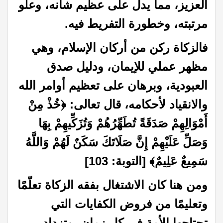
العزيز، مما يدل على عظيم شأنه، وعلو
مرتبته، وخطورة التفريط فيه.
فالزكاة ركن من أركان الإسلام، وهي
مظهر عملي للإيمان، ودليل صدق
العبودية، وبرهان على تعظيم أوامر الله
والانقياد لأحكامه، قال تعالى: ﴿خُذْ مِنْ
أَمْوَالِهِمْ صَدَقَةً تُطَهِّرُهُمْ وَتُزَكِّيهِمْ بِهَا
وَصَلِّ عَلَيْهِمْ إِنَّ صَلَاتَكَ سَكَنٌ لَهُمْ وَاللَّهُ
سَمِيعٌ عَلِيمٌ﴾ [التوبة: 103]
ومن هنا كان الاشتغال بفقه الزكاة تعلّمًا
وتعليمًا من فروض الكفايات التي
تحتاجها الأمة في كل زمان، وتزداد