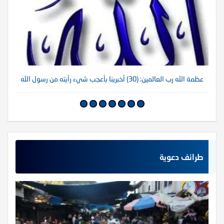
عظمة الله رب العالمين: (30) أخبرينا بأعجب شيء رأيته من رسول الله
عظم
طرائف دعوية