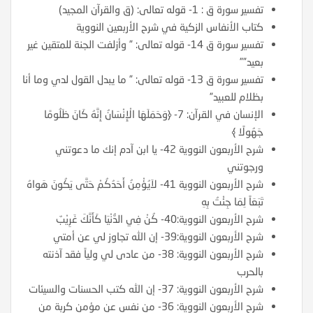
تفسير سورة ق : 1- قوله تعالى: (ق والقرآن المجيد)
كتاب الأنفاس الزكية في شرح الأربعين النووية
تفسير سورة ق 14- قوله تعالى: ” وأزلفت الجنة للمتقين غير
بعيد””
تفسير سورة ق 13- قوله تعالى: ” ما يبدل القول لدي وما أنا
بظلام للعبيد”
الإنسان في القرآن: 7- ﴿وَحَمَلَهَا الْإِنْسَانُ إِنَّهُ كَانَ ظَلُومًا
جَهُولًا ﴾
شرح الأربعون النووية 42- يا ابن آدم إنك ما دعوتني
ورجوتني
شرح الأربعون النووية 41- لاَيُؤْمِنُ أَحَدُكُمْ حَتَّى يَكُونَ هَواهُ
تَبَعَاً لِمَا جِئْتُ بِهِ
شرح الأربعون النووية:40- كُنْ فِي الدُّنْيَا كَأَنَّكَ غَرِيْبٌ
شرح الأربعون النووية:39- إن الله تجاوز لي عن أمتي
شرح الأربعون النووية: 38- من عادى لي ولياً فقد آذنته
بالحرب
شرح الأربعون النووية: 37- إن الله كتب الحسنات والسيئات
شرح الأربعون النووية: 36- من نفس عن مؤمن كربة من