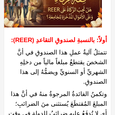
أولاً: بالنسبةِ لصندوقِ التقاعدِ
(REER):
تتمثلُ آليةُ عملِ هذا الصندوقِ في أنَّ
الشخصَ يقتطعُ مبلغاً مالياً من دخلِهِ
الشهريِّ أو السنويِّ ويضمُّهُ إلى هذا
الصندوقِ.
وتكمنُ الفائدةُ المرجوةُ منهُ في أنَّ هذا
المبلغَ المُقتطَعَ يُستثنى منَ الضرائبِ؛
أي لا تُدفَعُ عليهِ ضرائبُ للدولةِ في وقتِ