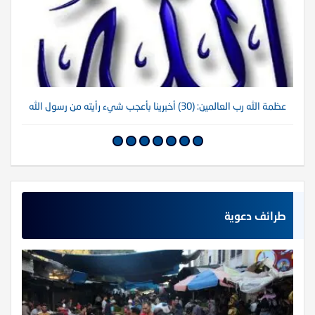
عظمة الله رب العالمين: (30) أخبرينا بأعجب شيء رأيته من رسول الله
عظم
طرائف دعوية