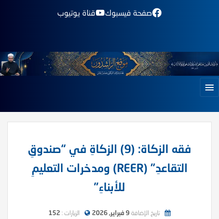
صفحة فيسبوك
قناة يوتيوب
فقه الزكاة: (9) الزكاةِ في “صندوقِ
التقاعدِ” (REER) ومدخرات التعليمِ
للأبناءِ”
تاريخ الإضافة
9 فبراير, 2026
الزيارات :
152