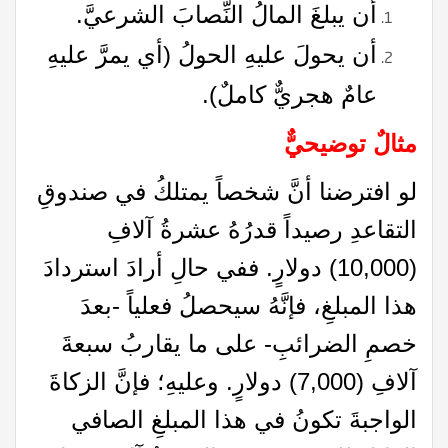
أن يبلغَ المالُ النِّصابَ الشرعيَّ.
أن يحولَ عليهِ الحولُ (أي يمرَّ عليهِ
عامٌ هجريٌّ كاملٌ).
مثالٌ توضيحيٌّ
لو افترضنا أنَّ شخصاً يمتلكُ في صندوقِ
التقاعدِ رصيداً قدرُهُ عشرةُ آلافِ
(10,000) دولارٍ. ففي حالِ أرادَ استردادَ
هذا المبلغِ، فإنَّهُ سيحصلُ فعلياً -بعدَ
خصمِ الضرائبِ- على ما يقاربُ سبعةَ
آلافِ (7,000) دولارٍ. وعليهِ؛ فإنَّ الزكاةَ
الواجبةَ تكونُ في هذا المبلغِ الصافي