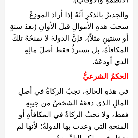
والجديرُ بالذكرِ أنَّهُ إذا أرادَ المودِعُ
سحبَ هذهِ الأموالِ قبلَ الأوانِ (بعدَ سنةٍ
أو سنتينِ مثلاً)، فإنَّ الدولةَ لا تمنحُهُ تلكَ
المكافأةَ، بل يستردُّ فقط أصلَ مالِهِ
الذي أودعَهُ.
الحكمُ الشرعيُّ
في هذهِ الحالةِ، تجبُ الزكاةُ في أصلِ
المالِ الذي دفعَهُ الشخصُ من جيبِهِ
فقط، ولا تجبُ الزكاةُ في المكافأةِ أو
المنحةِ التي وعدت بها الدولةُ؛ لأنها لم
تدخل في ملكِهِ التامِّ بعدُ.