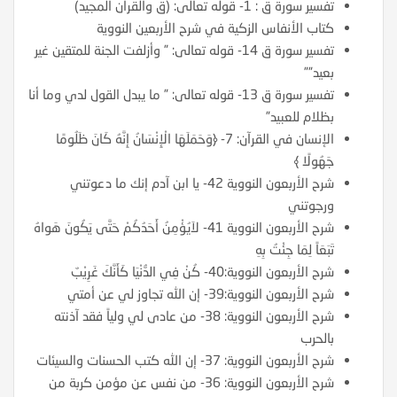
تفسير سورة ق : 1- قوله تعالى: (ق والقرآن المجيد)
كتاب الأنفاس الزكية في شرح الأربعين النووية
تفسير سورة ق 14- قوله تعالى: ” وأزلفت الجنة للمتقين غير
بعيد””
تفسير سورة ق 13- قوله تعالى: ” ما يبدل القول لدي وما أنا
بظلام للعبيد”
الإنسان في القرآن: 7- ﴿وَحَمَلَهَا الْإِنْسَانُ إِنَّهُ كَانَ ظَلُومًا
جَهُولًا ﴾
شرح الأربعون النووية 42- يا ابن آدم إنك ما دعوتني
ورجوتني
شرح الأربعون النووية 41- لاَيُؤْمِنُ أَحَدُكُمْ حَتَّى يَكُونَ هَواهُ
تَبَعَاً لِمَا جِئْتُ بِهِ
شرح الأربعون النووية:40- كُنْ فِي الدُّنْيَا كَأَنَّكَ غَرِيْبٌ
شرح الأربعون النووية:39- إن الله تجاوز لي عن أمتي
شرح الأربعون النووية: 38- من عادى لي ولياً فقد آذنته
بالحرب
شرح الأربعون النووية: 37- إن الله كتب الحسنات والسيئات
شرح الأربعون النووية: 36- من نفس عن مؤمن كربة من