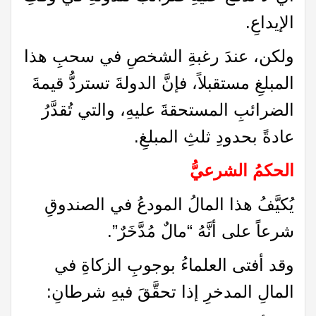
الإيداعِ.
ولكن، عندَ رغبةِ الشخصِ في سحبِ هذا
المبلغِ مستقبلاً، فإنَّ الدولةَ تستردُّ قيمةَ
الضرائبِ المستحقةَ عليهِ، والتي تُقدَّرُ
عادةً بحدودِ ثلثِ المبلغِ.
الحكمُ الشرعيُّ
يُكيَّفُ هذا المالُ المودعُ في الصندوقِ
شرعاً على أنَّهُ “مالٌ مُدَّخَرٌ”.
وقد أفتى العلماءُ بوجوبِ الزكاةِ في
المالِ المدخرِ إذا تحقَّقَ فيهِ شرطانِ: