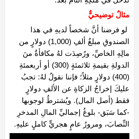
مثالٌ توضيحيٌّ
لو فرضنا أنَّ شخصاً لديهِ في هذا
الصندوقِ مبلغُ ألفِ (1,000) دولارٍ من
مالِهِ الخاصِّ، ورُصِدَت لهُ مكافأةٌ منَ
الدولةِ بقيمةِ ثلاثمئةٍ (300) أو أربعمئةِ
(400) دولارٍ مثلاً؛ فإننا نقولُ لهُ: تجبُ
عليكَ إخراجُ الزكاةِ عن الألفِ دولارٍ
فقط (أصل المال). ويُشترطُ لوجوبها
-كما سَبَق- بلوغُ إجماليِّ المالِ المدخرِ
النِّصابَ، ومرورُ عامٍ هجريٍّ كاملٍ عليهِ.