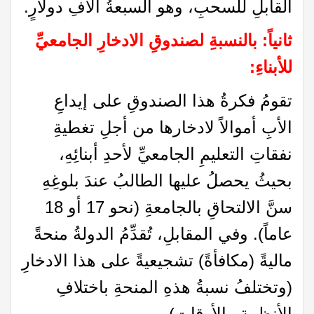
القابلِ للسحبِ، وهو السبعةُ آلافِ دولارٍ.
ثانياً: بالنسبةِ لصندوقِ الادخارِ الجامعيِّ
للأبناءِ
:
تقومُ فكرةُ هذا الصندوقِ على إيداعِ
الأبِ أموالاً لادخارها من أجلِ تغطيةِ
نفقاتِ التعليمِ الجامعيِّ لأحدِ أبنائِهِ،
بحيثُ يحصلُ عليها الطالبُ عندَ بلوغِهِ
سنَّ الالتحاقِ بالجامعةِ (نحو 17 أو 18
عاماً). وفي المقابلِ، تُقدِّمُ الدولةُ منحةً
ماليةً (مكافأةً) تشجيعيةً على هذا الادخارِ
(وتختلفُ نسبةُ هذهِ المنحةِ باختلافِ
الأنظمةِ والأوقاتِ).