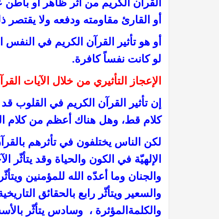
القرآن الكريم من أثر ظاهر أو باطن ع
أو القارئ مقاومته ودفعه ولا يقتصر ذ
أو هو تأثير القرآن الكريم في النفس ا
لو كانت نفساً كافرة.
الإعجاز التأثيري من خلال الآيات القرآن
إن تأثير القرآن الكريم في القلوب قد ب
كلام قط،
وهل هناك أعظم من كلام الل
في الميزان د. محمد عبد المنعم
أما القــرونُ فإنهــا لأبيكِ
لكن الناس يختلفون في تأثرهم بالقرآن،
الإلهيّة في الكون والحياة وقد يتأثّر ا
والجنان وما أعدّه الله للمؤمنين ويتأثّر
والسعير ويتأثّر رابع بالحقائق التاريخي
والكلمةالمؤثرة ، وسادس يتأثّر بالأ