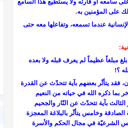
لى سامعه أو قارئه ولا يستطيع هذا السامع
لك على المؤمنين به.
لإنسانية عندما تسمعه، وتفاعلها معه حتى
ية:
لغ مبلغاً عظيماً لم يعرف قبله ولا بعده
ه ؟!
شعر عن الأخوة في الله
 فقد يتأثّر بعضهم بآية تتحدّث عن القدرة
لآخر بما ذكره الله في حياته من النعيم
 الثالث بآية تتحدّث عن النّار والجحيم
ة الصادقة وخامس يتأثّر بالبلاغة المعجزة
سس الشرعيّة في مجال الحكم والأسرة