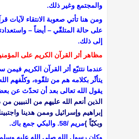
والمجتمع وغير ذلك.
ومن هنا تأتي صعوبة الانتقاء لآيات قرآن
على حالة المتلقّي – أيضاً – واستعدادت
إلى ذلك.
مظاهر أثر القرآن الكريم على المؤمني
عندما نتتبّع أثر القرآن الكريم فيمن س
 القيامة
عظمة الله رب العالمين: (25) قال الله عز وجل : يؤذيني ابن آدم يسب الدهر
يتأثّر بكلامه هم من تلقّوه، وكلّفهم ال
يقول الله تعالى بعد أن تحدّث عن بع
الذين أنعم الله عليهم من النبيين من 
إبراهيم وإسرائيل وممن هدينا واجتبينا 
وبكيّاً }
مريم /
58
. والبكي جمع باك
.
وكان رسول الله صلى الله عليه وسلم أوّل