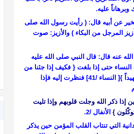
برهاناً عليه.
ر عن أبيه قال: ( رأيت رسول الله صلى
زيز المرجل من البكاء ) والأزيز: صوت
له عنه قال: قال النبي صلى الله عليه
!!
كبسولة بالأذن
النساء حتى إذا بلغت { فكيف إذا جئنا من
كلّ أمّة بشهيد وجئنا بك على هؤلاء شهيداً }[ النساء /41] فنظرت إليه فإذا
ين إذا ذكر الله وجلت قلوبهم وإذا تليت
وكّلون }
الأنفال /2.
انية التي تنتاب القلب المؤمن حين يذكر