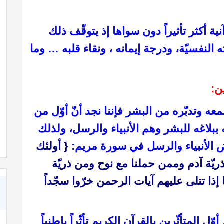
ية أكثر تأثيراً دون سواها إذ يتوقّف ذلك
ه النفسيّة، ودرجة إيمانه ، ونقاء قلبه …
وما
ن:
معه وتدبّره من البشر فإننا نجد أنّ أوّل من
كتاب خواطر إيمانية حول عظمة الله رب العالمين
له ببلاغه للبشر وهم الأنبياء والرسل، ولذلك
ض الأنبياء والرسل في سورة مريم:
{ أولئك
ذريّة آدم وممن حملنا مع نوح ومن ذريّة
إذا تتلى عليهم آيات الرحمن خرّوا سجّداً
 المتأثّرين بالقرآن الكريم تأثّراً باطنياً