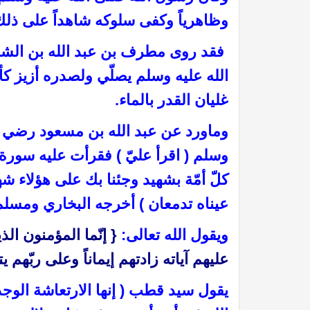
وظاهرياً وكفى سلوكه شاهداً على ذلك و
فقد روى مطرف بن عبد الله بن الشخي
الله عليه وسلم يصلّي ولصدره أزيز كأ
غليان القدر بالماء.
وماورد عن عبد الله بن مسعود رضي ال
لاب على كثير ممن لبس الثياب
أوباما من صحابة الرسول ؟؟
وسلم ( اقرأ عليّ ) فقرأت عليه سورة 
عيناه تدمعان ) أخرجه البخاري ومسلم
ويقول الله تعالى:
{ إنّما المؤمنون الذ
عليهم آياته زادتهم إيماناً وعلى ربّهم يت
يقول سيد قطب ( إنها الارتعاشة الوجد