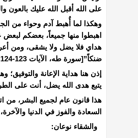
على الله أقبل الله عليك بالعون وال
وهكذا لما أُهبط آدم وحواء من الجن
اهبطوا منها جميعاً، بعضكم لبعض ع
هداي فلا يضل ولا يشقى، ومن أع
ضنكاً”[سورة طه، الآيات 123-124.]
 القيامة
عظمة الله رب العالمين: (25) قال الله عز وجل : يؤذيني ابن آدم يسب الدهر
إذن هنا هداية الإعانة والتوفيق؛ و
يتبع هدى الله يضل، أنت على الطر
هذا قانون عام لجميع البشر، من ات
السعادة والفوز في الدنيا والآخرة، 
والشقاء نوعان: