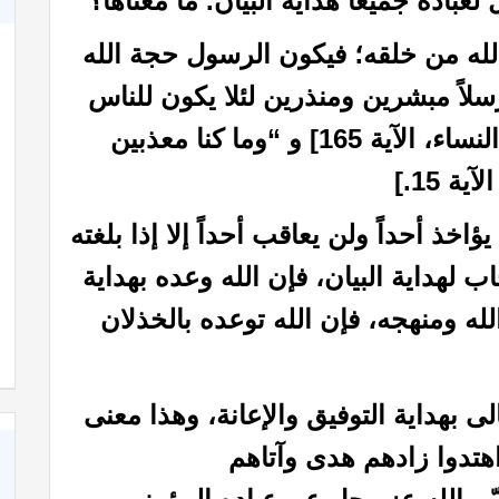
عباده جميعاً هداية البيان. ما معناها؟
الله من خلقه؛ فيكون الرسول حجة الله
لاً مبشرين ومنذرين لئلا يكون للناس
على الله حجة بعد الرسل”[سورة النساء، الآية 165] و “وما كنا معذبين
 15.]
يؤاخذ أحداً ولن يعاقب أحداً إلا إذا بلغته
 لهداية البيان، فإن الله وعده بهداية
كاة
كتاب الأنفاس الزكية في شرح الأربعين النووية
له ومنهجه، فإن الله توعده بالخذلان
لى بهداية التوفيق والإعانة، وهذا معنى
هتدوا زادهم هدى وآتاهم