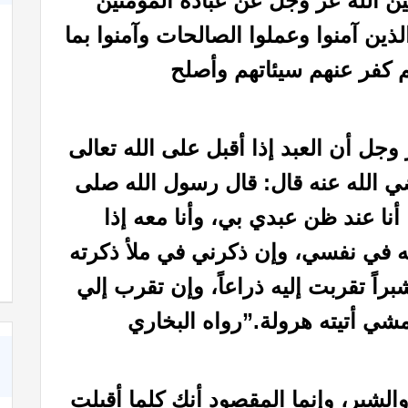
”[سورة محمد، الآية 17] وبيّن الله عز وجل عن عباده المؤمنين
لذين آمنوا وعملوا الصالحات وآمنوا بما
كفر عنهم سيئاتهم وأصلح
وجل أن العبد إذا أقبل على الله تعالى
ضي الله عنه قال: قال رسول الله صلى
 أنا عند ظن عبدي بي، وأنا معه إذا
شعر عن الأخوة في الله
 في نفسي، وإن ذكرني في ملأ ذكرته
راً تقربت إليه ذراعاً، وإن تقرب إلي
 يمشي أتيته هرولة.”رواه البخاري
لشبر، وإنما المقصود أنك كلما أقبلت