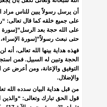
الله سبحانه وتعالى تكفل بأن يجعل ل
أن يرسل رسولاً يبين للناس مراد 
على جميع خلقه كما قال تعالى: “رس
حتى نبعث رسولاً”[سورة الإسراء، الآية
فهذه هداية بينها الله تعالى، أنه لن 
الحجة وتبين له السبيل. فمن استجاب
 الظمآن في فقه الصيام”
كتاب إتحاف الدعاة بفقه الز
التوفيق والإعانة، ومن أعرض عن ال
والإضلال.
من قبل هداية البيان سدده الله تعا
قول الحق تبارك وتعالى: “والذين ا