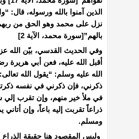
تقواهم
الذين آمنوا بالله ورسوله، قال: “وا
نزل على محمد وهو الحق من ربهم 
بالهم”[سورة محمد، الآية 2]
وفي الحديث القدسي، بيّن الله عز 
أقبل الله عليه، فعن أبي هريرة ر
الله عليه وسلم: “يقول الله تعالى:
في الميزان د. محمد عبد المنعم
أما القــرونُ فإنهــا لأبيكِ
ذكرني، فإن ذكرني في نفسه ذكرته
في ملأ خير منهم، وإن تقرب إلي شب
ذراعاً تقربت إليه باعاً، وإن أتاني
ومسلم.
وليس المقصود هنا حقيقة الذراع وا