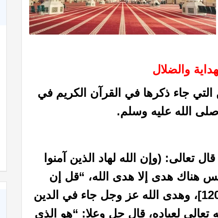
هداية والضلال
 التي جاء ذكرها في القرآن الكريم في
لى الله عليه وسلم.
ال تعالى: (وإن الله لهاد الذين آمنوا
ط مستقيم)[الحج :54] فليس هناك هدى إلا هدى الله، “قل إن
هدى الله هو الهدى”[البقرة، الآية 120]، وهدى الله عز وجل جاء في الدين
ه تعالى لعباده، قال جل وعلا: “هو الذي