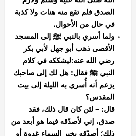
الصدق فلم تقع منه هنات ولا كذبة
في حال من الأحوال.
ولما أسري بالنبي ﷺ إلى المسجد
الأقصى ذهب أبو جهل لأبي بكر
رضي الله عنه:ليشككه في كلام
النبي ﷺ فقال: هل لك إلى صاحبك
يزعم أنه أُسري به الليلة إلى بيت
المقدس؟
قال: – لئن كان قال ذلك، فقد
صدق، إني لأصدّقه فيما هو أبعد من
ذلك؛ أصدّقه بخبر السماء غدوة أو