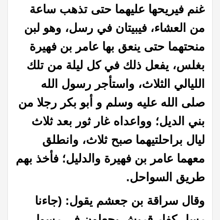
غنم فيريحها عليهما حتى تذهب ساعة
من العشاء، فيبيتان في رسل، وهو لبن
منحتهما حتى ينعق بها عامر بن فهيرة
بغلس، يفعل ذلك في كل ليلة من تلك
الليالي الثلاث، واستأجر رسول الله
صلى الله عليه وسلم و أبو بكر رجلا من
بني الديل؛ وواعداه غار ثور بعد ثلاث
ليال براحلتيهما صبح ثلاث، وانطلق
معهما عامر بن فهيرة والدليل؛ فأخذ بهم
طريق السواحل.
وقال سراقة بن جعشم يقول: (جاءنا
رسل كفار قريش يجعلون في رسول