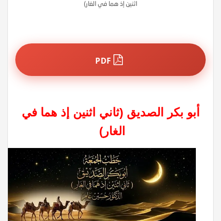
اثنين إذ هما في الغار)
PDF
أبو بكر الصديق (ثاني اثنين إذ هما في
الغار)