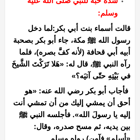
شدة حبه للنبي صلى الله عليه
وسلم:
قالت أسماء بنت أبي بكر:لما دخل
رسول الله ﷺ مكة، جاء أبو بكر بصحبة
أبيه أبي قحافة (لأنه كفَّ بصره)، فلما
رآه النبي ﷺ، قال له: «هَلا تَرَكْتَ الشَّيخَ
في بَيْتِهِ حتّى آتيَه؟»
فأجاب أبو بكر رضي الله عنه: «هو
أحق أن يمشي إليك من أن تمشي أنت
إليه يا رسولَ الله». فأجلسه النبي ﷺ
بين يديه، ثم مسح صدره، وقال:
«أسلم» فآمن) رواه مسلم