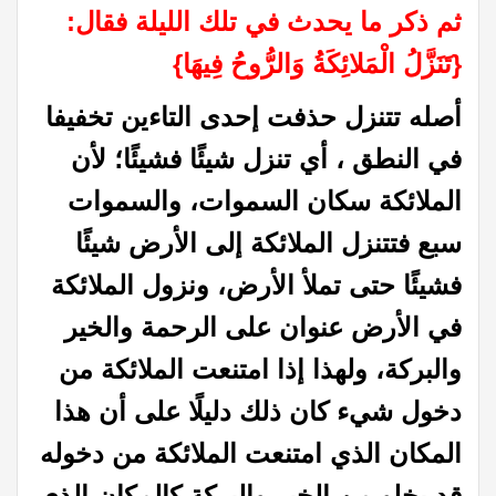
ثم ذكر ما يحدث في تلك الليلة فقال‏:‏
‏{‏تَنَزَّلُ الْمَلائِكَةُ وَالرُّوحُ فِيهَا‏}‏
أصله تتنزل حذفت إحدى التاءين تخفيفا
في النطق ، أي تنزل شيئًا فشيئًا؛ لأن
الملائكة سكان السموات، والسموات
سبع فتتنزل الملائكة إلى الأرض شيئًا
فشيئًا حتى تملأ الأرض، ونزول الملائكة
في الأرض عنوان على الرحمة والخير
والبركة، ولهذا إذا امتنعت الملائكة من
دخول شيء كان ذلك دليلًا على أن هذا
المكان الذي امتنعت الملائكة من دخوله
قد يخلو من الخير والبركة كالمكان الذي