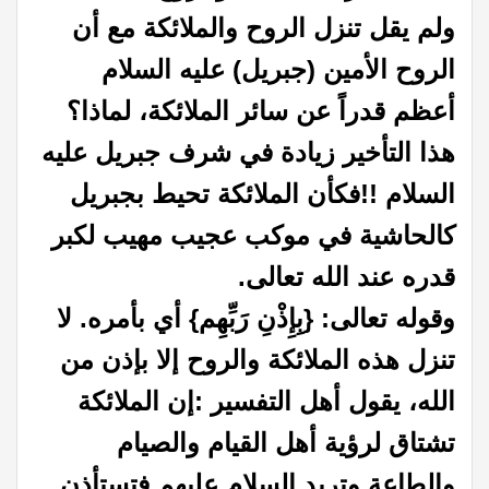
ولم يقل تنزل الروح والملائكة مع أن
الروح الأمين (جبريل) عليه السلام
أعظم قدراً عن سائر الملائكة، لماذا؟
هذا التأخير زيادة في شرف جبريل عليه
السلام !!فكأن الملائكة تحيط بجبريل
كالحاشية في موكب عجيب مهيب لكبر
قدره عند الله تعالى.
وقوله تعالى‏:‏ ‏{‏بِإِذْنِ رَبِّهِم‏}‏ أي بأمره. لا
تنزل هذه الملائكة والروح إلا بإذن من
الله، يقول أهل التفسير :إن الملائكة
تشتاق لرؤية أهل القيام والصيام
والطاعة وتريد السلام عليهم فتستأذن