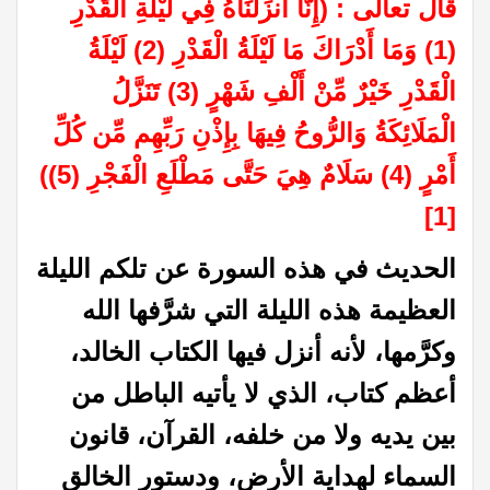
قال تعالى : (إِنَّا أَنزَلْنَاهُ فِي لَيْلَةِ الْقَدْرِ
(1) وَمَا أَدْرَاكَ مَا لَيْلَةُ الْقَدْرِ (2) لَيْلَةُ
الْقَدْرِ خَيْرٌ مِّنْ أَلْفِ شَهْرٍ (3) تَنَزَّلُ
الْمَلَائِكَةُ وَالرُّوحُ فِيهَا بِإِذْنِ رَبِّهِم مِّن كُلِّ
أَمْرٍ (4) سَلَامٌ هِيَ حَتَّى مَطْلَعِ الْفَجْرِ (5))
[1]
‏الحديث في هذه السورة عن تلكم الليلة
العظيمة هذه الليلة التي شرَّفها الله
وكرَّمها، لأنه أنزل فيها الكتاب الخالد،
أعظم كتاب، الذي لا يأتيه الباطل من
بين يديه ولا من خلفه، القرآن، قانون
السماء لهداية الأرض، ودستور الخالق