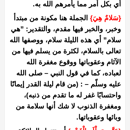
أي بكل أمر مما يأمرهم الله به.
‏{‏سَلامٌ هِيَ‏}
‏ الجملة هنا مكونة من مبتدأ
وخبر، والخبر فيها مقدم، والتقدير‏:‏ ‏”‏هي
سلام‏”‏ أي هذه الليلة سلام، ووصفها الله
تعالى بالسلام، لكثرة من يسلم فيها من
الآثام وعقوباتها ووقوع مغفرة الله
لعباده، كما في قول النبي – صلى الله
عليه وسلّم – ‏:‏ ‏(‏من قام ليلة القدر إيمانًا
واحتسابًا غفر له ما تقدم من ذنبه‏)‏،
ومغفرة الذنوب لا شك أنها سلامة من
وبائها وعقوباتها‏.‏