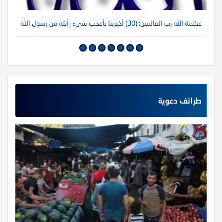
عظمة الله رب العالمين: (30) أخبرينا بأعجب شيء رأيته من رسول الله
عظم
طرائف دعوية