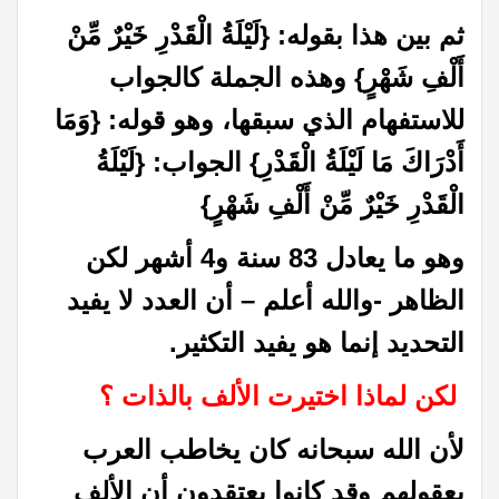
ثم بين هذا بقوله‏:‏ {‏لَيْلَةُ الْقَدْرِ خَيْرٌ مِّنْ
أَلْفِ شَهْرٍ‏}‏ وهذه الجملة كالجواب
للاستفهام الذي سبقها، وهو قوله‏:‏ ‏{‏وَمَا
أَدْرَاكَ مَا لَيْلَةُ الْقَدْرِ‏}‏ الجواب‏:‏ ‏{‏لَيْلَةُ
الْقَدْرِ خَيْرٌ مِّنْ أَلْفِ شَهْرٍ‏}‏
وهو ما يعادل 83 سنة و4 أشهر لكن
الظاهر -والله أعلم – أن العدد لا يفيد
التحديد إنما هو يفيد التكثير.
لكن لماذا اختيرت الألف بالذات ؟
لأن الله سبحانه كان يخاطب العرب
بعقولهم وقد كانوا يعتقدون أن الألف