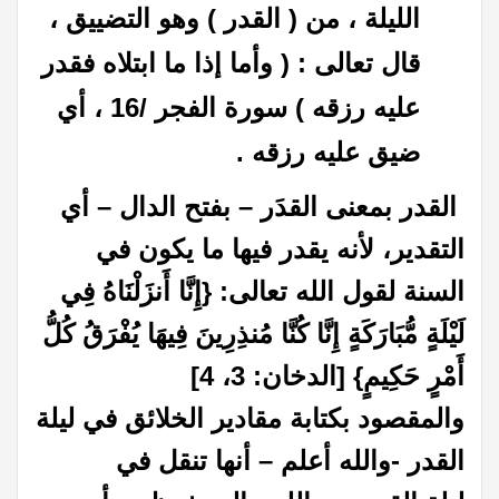
الليلة ، من ( القدر ) وهو التضييق ،
قال تعالى : ( وأما إذا ما ابتلاه فقدر
عليه رزقه ) سورة الفجر /16 ، أي
ضيق عليه رزقه .
القدر بمعنى القدَر – بفتح الدال – أي
التقدير، لأنه يقدر فيها ما يكون في
السنة لقول الله تعالى‏:‏ ‏{‏إِنَّا أَنزَلْنَاهُ فِي
لَيْلَةٍ مُّبَارَكَةٍ إِنَّا كُنَّا مُنذِرِينَ فِيهَا يُفْرَقُ كُلُّ
أَمْرٍ حَكِيمٍ‏}‏ ‏‏[الدخان‏:‏ 3، 4]
والمقصود بكتابة مقادير الخلائق في ليلة
القدر -والله أعلم – أنها تنقل في