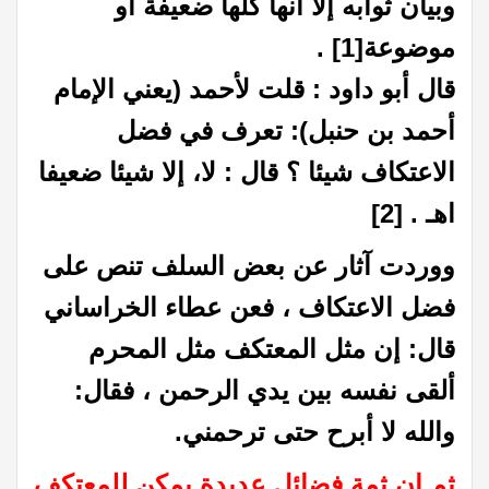
وبيان ثوابه إلا أنها كلها ضعيفة أو
موضوعة
[1]
.
قال أبو داود : قلت لأحمد (يعني الإمام
أحمد بن حنبل): تعرف في فضل
الاعتكاف شيئا ؟ قال : لا، إلا شيئا ضعيفا
اهـ .
[2]
ووردت آثار عن بعض السلف تنص على
فضل الاعتكاف ، فعن عطاء الخراساني
قال: إن مثل المعتكف مثل المحرم
ألقى نفسه بين يدي الرحمن ، فقال:
والله لا أبرح حتى ترحمني.
ثم إن ثمة فضائل عديدة يمكن للمعتكف