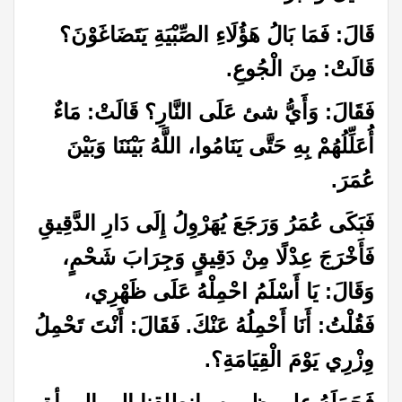
قَالَ: فَمَا بَالُ هَؤُلَاءِ الصِّبْيَةِ يَتَضَاغَوْنَ؟
قَالَتْ: مِنَ الْجُوعِ
.
فَقَالَ: وَأَيُّ شئ عَلَى النَّارِ؟ قَالَتْ: مَاءٌ
أُعَلِّلُهُمْ بِهِ حَتَّى يَنَامُوا، اللَّهُ بَيْنَنَا وَبَيْنَ
عُمَرَ
.
فَبَكَى عُمَرُ وَرَجَعَ يُهَرْوِلُ إِلَى دَارِ الدَّقِيقِ
فَأَخْرَجَ عِدْلًا مِنْ دَقِيقٍ وَجِرَابَ شَحْمٍ،
وَقَالَ: يَا أَسْلَمُ احْمِلْهُ عَلَى ظَهْرِي،
فَقُلْتُ: أَنَا أَحْمِلُهُ عَنْكَ. فَقَالَ: أَنْتَ تَحْمِلُ
وِزْرِي يَوْمَ الْقِيَامَةِ؟
.