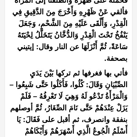
فَحَمَلَهُ على ظهره وانطلقنا إلى المرأة
فألقي عَنْ ظَهْرِهِ وَأَخْرَجَ مِنَ الدَّقِيقِ فِي
الْقِدْرِ، وَأَلْقَى عَلَيْهِ مِنَ الشَّحْمِ، وَجَعَلَ
يَنْفُخُ تَحْتَ الْقِدْرِ وَالدُّخَّانُ يَتَخَلَّلُ لِحْيَتَهُ
سَاعَةً، ثُمَّ أَنْزَلَهَا عن النار وقال: إيتيني
بصحفة
.
فأتي بها فغرفها ثم تركها بَيْنَ يَدَيِ
الصِّبْيَانِ وَقَالَ: كُلُوا، فَأَكَلُوا حَتَّى شَبِعُوا –
وَالْمَرْأَةُ تَدْعُو لَهُ وَهِيَ لَا تَعْرِفُهُ – فَلَمْ
يَزَلْ عِنْدَهُمْ حَتَّى نَامَ الصِّغَارُ، ثُمَّ أوصلهم
بنفقة وانصرف، ثم أقبل على فَقَالَ: يَا
أَسْلَمُ الْجُوعُ الَّذِي أَسْهَرَهُمْ وَأَبْكَاهُمْ