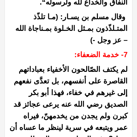
النفاق والخداع لله ولرسوله
“
.
وقال مسلم بن يسـار: (مـا تلذّذ
المتـلذّذون بمـثل الخـلوة بمـناجاة الله
– عز وجل -)
7-
خدمة الضعفاء
:
لم يكتف الصّالحون الأخفياء بعباداتهم
القاصرة على أنفسهم، بل تعدَّى نفعهم
إلى غيرهم في خفاء، فهذا أبو بكر
الصديق رضي الله عنه يرعى عجائز قد
كبرن ولم يجدن من يخدمهنّ، فيراه
عمر ويتبعه في سرية لينظر ما عساه أن