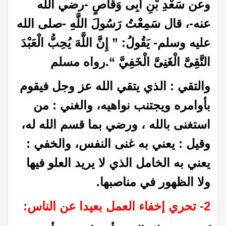
وعن سَعْدِ بْنِ أَبِى وَقَّاصٍ -رضي الله
عنه-، قال سَمِعْتُ رَسُولَ اللَّهِ -صلى الله
عليه وسلم- يَقُولُ: ” إِنَّ اللَّهَ يُحِبُّ الْعَبْدَ
التَّقِىَّ الْغَنِىَّ الْخَفِيَّ
“
.رواه مسلم
والتقي : الذي يتقي الله عز وجل فيقوم
بأوامره ويجتنب نواهيه، والغني : من
استغنى بالله ، ورضي بما قسم الله له،
وقيل : يعني به غنى النفس، والخفي :
يعني به الخامل الذي لا يريد العلو فيها
ولا الظهور في مناصبها
.
2- تحري إخفاء العمل بعيدا عن الناس
: