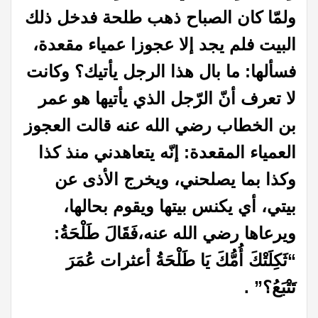
ولمّا كان الصباح ذهب طلحة فدخل ذلك
البيت فلم يجد إلا عجوزا عمياء مقعدة،
فسألها: ما بال هذا الرجل يأتيك؟ وكانت
لا تعرف أنّ الرّجل الذي يأتيها هو عمر
بن الخطاب رضي الله عنه قالت العجوز
العمياء المقعدة: إنّه يتعاهدني منذ كذا
وكذا بما يصلحني، ويخرج الأذى عن
بيتي، أي يكنس بيتها ويقوم بحالها،
ويرعاها رضي الله عنه،فَقَالَ طَلْحَةُ:
“ثَكِلَتْكَ أُمُّكَ يَا طَلْحَةُ أعثرات عُمَرَ
تَتْبَعُ؟”
.