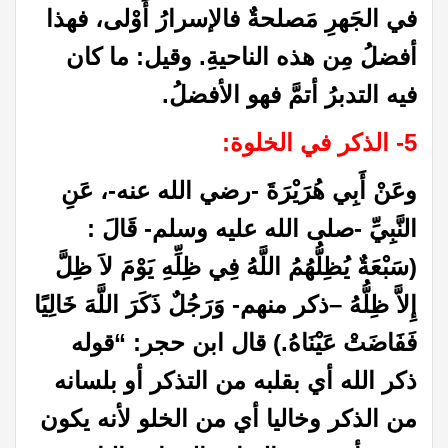
في الجَهرِ مَصلحةٌ فالإسرارُ أَوْلى، فهذا
أفضلُ مِن هذه الناحيةِ. وقيل: ما كان
فيه التدبرُ أتمَّ فهو الأفضلُ.
5-
الذكر في الخلوة:
وعَنْ أَبِي هُرَيْرَةَ -رضي الله عنه-، عَنِ
النَّبِيِّ -صلى الله عليه وسلم- قَالَ :
(سَبْعَةٌ يُظِلُّهُمُ اللَّهُ فِي ظِلِّهِ يَوْمَ لاَ ظِلَّ
إِلاَّ ظِلُّهُ –ذكر منهم- وَرَجُلٌ ذَكَرَ اللَّهَ خَالِيًا
فَفَاضَتْ عَيْنَاهُ
.)
قال ابن حجر: “قوله
ذكر الله أي بقلبه من التذكر أو بلسانه
من الذكر وخاليا أي من الخلو لأنه يكون