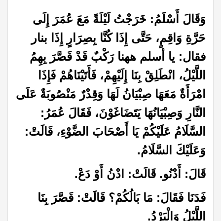
وَقَالَ أَسْلَمُ: خَرَجْتُ لَيْلَةً مَعَ عُمَرَ إِلَى
حَرَّةِ وَاقِمٍ، حَتَّى إِذَا كُنَّا بِصِرَارٍ إِذَا بنار
فقال: يا أسلم ههنا رَكْبٌ قَدْ قَصَّرَ بِهِمُ
اللَّيْلُ، انْطَلِقْ بِنَا إِلَيْهِمْ، فَأَتَيْنَاهُمْ فَإِذَا
امْرَأَةٌ مَعَهَا صِبْيَانُ لَهَا وَقِدْرٌ مَنْصُوبَةٌ عَلَى
النَّارِ وَصِبْيَانُهَا يَتَضَاغَوْنَ، فَقَالَ عُمَرُ:
السَّلَامُ عَلَيْكُمْ يَا أَصْحَابَ الضَّوْءِ، قَالَتْ:
وَعَلَيْكَ السَّلَامُ
.
قَالَ: أَدْنُو. قَالَتْ: ادْنُ أَوْ دَعْ
.
فَدَنَا فَقَالَ: مَا بَالُكُمْ؟ قَالَتْ: قَصَّرَ بِنَا
اللَّيْلُ وَالْبَرْدُ
.