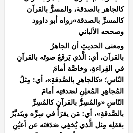
كالجاهر بالصدقة، والمسرٌّ بالقرآن
كالمسرِّ بالصدقة»رواه أبو داوود
وصححه الألباني
ومعنى الحديثِ أن
الجاهرُ
بالقرآن
،
أي:
الَّذي يَرفَعُ صوتَه بالقرآنِ
في القِراءةِ، وخاصَّة أمامَ
النّاسِ؛
«كالجاهرِ بالصَّدقةِ»
،
أي:
مِثلُ
المُجاهِرِ المُعلِنِ لصَدقتِه أمامَ
النّاسِ
«والمُسِرُّ بالقرآنِ كالمُسِرِّ
بالصَّدقةِ»
،
أي:
مَن يقرَأُ في سِرِّه ويتَدبَّرُ
بعَقلِه مِثل الَّذي يُخفِي صَدَقتَه عن أعيُنِ