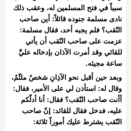
سبباً في فتح المسلمين له، وعقب ذلك
نادى مسلمة جنوده قائلاً: أين صاحب
النّقب؟ فلم يجبه أحد، فقال مسلمة:
عزمت على صاحب النّقب أن يأتي
للقائي وقد أمرت الآذان بإدخاله عليَّ
ساعة مجيئه
.
وبعد حين أقبل نحو الآذِانِ شخصٌ ملثّمٌ،
وقال له: استأذن لي على الأمير، فقال:
أأنت صاحب النّقب؟ فقال: أنا أدلّكم
عليه، فدخل فقال للقائد: إنّ صاحب
النّقب يشترط عليك أموراً ثلاثة
: