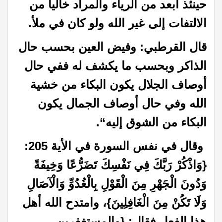
حينئذ أبعد من الرياء والمراد خاليا من
الالتفات إلى غير الله ولو كان في ملأ
.
قال القرطبي: وفيض العين بحسب حال
الذاكر وبحسب ما يكشف له ففي حال
أوصاف الجلال يكون البكاء من خشية
الله وفي حال أوصاف الجمال يكون
البكاء من الشوق إليه
“
.
وقال في نفس السورة في الأية 205:
{وَاذْكُرْ رَبَّكَ فِي نَفْسِكَ تَضَرُّعًا وَخِيفَةً
وَدُونَ الْجَهْرِ مِنَ الْقَوْلِ بِالْغُدُوِّ وَالْآصَالِ
وَلَا تَكُنْ مِنَ الْغَافِلِينَ}، وامتدح الله أهل
هذا الفعل فقال: {والمستغفرين