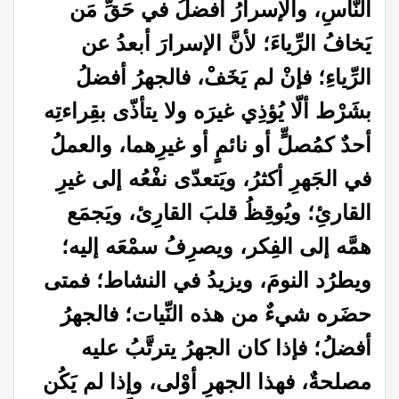
النّاسِ، والإسرارُ أفضلُ في حَقِّ مَن
يَخافُ الرِّياءَ؛ لأنَّ الإسرارَ أبعدُ عن
الرِّياءِ؛ فإنْ لم يَخَفْ، فالجهرُ أفضلُ
بشَرْط ألّا يُؤذِي غيرَه ولا يتأذّى بقِراءتِه
أحدٌ كمُصلٍّ أو نائمٍ أو غيرِهما، والعملُ
في الجَهرِ أكثرُ، ويَتعدّى نفْعُه إلى غيرِ
القارئِ؛ ويُوقِظُ قلبَ القارِئ، ويَجمَع
همَّه إلى الفِكر، ويصرِفُ سمْعَه إليه؛
ويطرُد النومَ، ويزيدُ في النشاط؛ فمتى
حضَره شيءٌ من هذه النِّيات؛ فالجهرُ
أفضلُ؛ فإذا كان الجهرُ يترتَّبُ عليه
مصلحةٌ، فهذا الجهرِ أوْلى، وإذا لم يَكُن