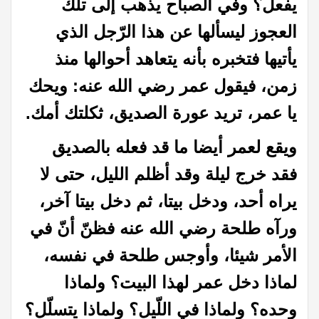
يفعل؟ وفي الصباح يذهب إلى تلك
العجوز ليسألها عن هذا الرّجل الذي
يأتيها فتخبره بأنه يتعاهد أحوالها منذ
زمن، فيقول عمر رضي الله عنه: ويحك
يا عمر، تريد عورة الصديق، ثكلتك أمك
.
ويقع لعمر أيضا ما قد فعله بالصديق
فقد خرج ليلة وقد أظلم الليل، حتى لا
يراه أحد، ودخل بيتا، ثم دخل بيتا آخر،
ورآه
طلحة رضي الله عنه فظنّ أنّ في
الأمر شيئا، وأوجس طلحة في نفسه،
لماذا دخل عمر لهذا البيت؟ ولماذا
وحده؟ ولماذا في اللّيل؟ ولماذا يتسلّل؟