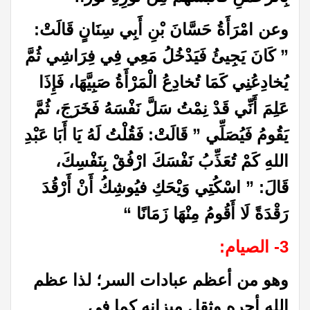
وعن امْرَأَةُ حَسَّانَ بْنِ أَبِي سِنَانٍ قَالَتْ:
” كَانَ يَجِيئُ فَيَدْخُلُ مَعِي فِي فِرَاشِي ثُمَّ
يُخادِعُنِي كَمَا تُخادِعُ الْمَرْأَةُ صَبِيَّهَا، فَإِذَا
عَلِمَ أَنِّي قَدْ نِمْتُ سَلَّ نَفْسَهُ فَخَرَجَ، ثُمَّ
يَقُومُ فَيُصَلِّي ” قَالَتْ: فَقُلْتُ لَهُ يَا أَبَا عَبْدِ
اللهِ كَمْ تُعَذِّبُ نَفْسَكَ ارْفُقْ بِنَفْسِكَ،
قَالَ: ” اسْكُتِي وَيْحَكِ فيُوشِكُ أَنْ أَرْقُدَ
رَقْدَةً لَا أَقُومُ مِنْهَا زَمَانًا
“
3- الصيام
:
وهو من أعظم عبادات السر؛ لذا عظم
الله أجره وثقل ميزانه كما في