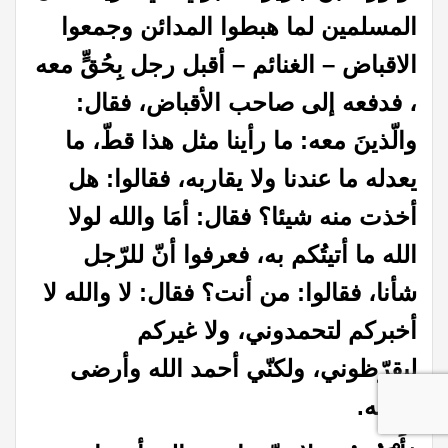
المسلمين لما هبطوا المدائن وجمعوا
الاقباض – الغنائم – أقبل رجل بِحُقٍّ معه
، فدفعه إلى صاحب الأقباض، فقال:
والّذينَ معه: ما رأينا مثل هذا قطّ، ما
يعدله ما عندنا ولا يقاربه، فقالوا: هل
أخذت منه شيئا؟ فقال: أمَا والله لولا
الله ما أتيتُكم به، فعرفوا أنّ للرّجل
شأنا، فقالوا: من أنت؟ فقال: لا والله لا
أخبركم لتحمدوني، ولا غيركم
ليقرّظوني، ولكنّي أحمد الله وأرضى
بثوابه
.