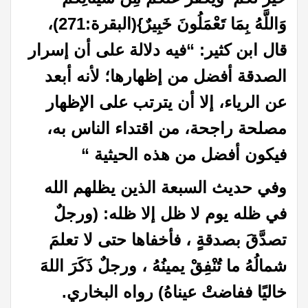
وَاللَّهُ بِمَا تَعْمَلُونَ خَبِيرٌ}(البقرة:271)،
قال ابن كثير: “فيه دلالة على أن إسرار
الصدقة أفضل من إظهارها؛ لأنه أبعد
عن الرياء، إلا أن يترتب على الإظهار
مصلحة راجحة، من اقتداء الناس به،
فيكون أفضل من هذه الحيثية
“
وفي حديث السبعة الذين يظلهم الله
في ظله يوم لا ظل إلا ظله: (ورجلٌ
تصدَّقَ بصدقةٍ ، فأخفاها حتى لا تعلمَ
شمالُهُ ما تُنْفِقْ يمينُهُ ، ورجلٌ ذَكَرَ اللهَ
خاليًا ففاضتْ عيناهُ) رواه البخاري.