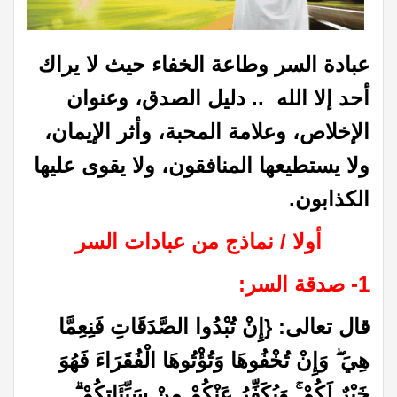
عبادة السر وطاعة الخفاء حيث لا يراك
أحد إلا الله .. دليل الصدق، وعنوان
الإخلاص، وعلامة المحبة، وأثر الإيمان،
ولا يستطيعها المنافقون، ولا يقوى عليها
الكذابون
.
أولا / نماذج من عبادات السر
1- صدقة السر
:
قال تعالى: {إِنْ تُبْدُوا الصَّدَقَاتِ فَنِعِمَّا
هِيَ ۖ وَإِنْ تُخْفُوهَا وَتُؤْتُوهَا الْفُقَرَاءَ فَهُوَ
خَيْرٌ لَكُمْ ۚ وَيُكَفِّرُ عَنْكُمْ مِنْ سَيِّئَاتِكُمْ ۗ