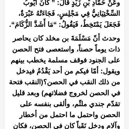
وعَنْ حَمَّادِ بْنِ زَيْدٍ قَالَ: ” كَانَ أَيُّوبُ
السِّخْتِيَانِيُّ فِي مَجْلِسٍ، فَجَاءَتْهُ عَبْرَةٌ،
فَجَعَلَ يَمْتَخِطُ، فَيَقُولُ: “مَا أَشَدَّ الزُّكَامَ
“
.
وحدث أنّ مَسْلَمَةَ بن مخلد كان يحاصر
ذات يوماً حصناً، واستعصى فتح الحصن
على الجنود فوقف مسلمة يخطب بينهم
ويقول: أمّا فيكم من أحد يَقْدُمُ فيدخل
من ذلك النقب في الحصن؟(النقب فتحة
في الحصن لخروج فضلاتهم) وبعد قليل
تقدّم جندي ملثّم، وألقى بنفسه على
الحصن واحتمل ما احتمل من أخطار
وآلام ودخل نَقَباً كان في الحصن، فكان