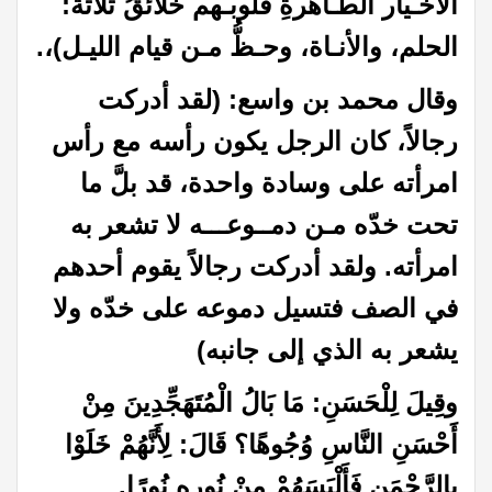
الأخـيار الطـاهرةِ قلوبـهم خلائقُ ثلاثة:
الحلم، والأنـاة، وحـظُّ مـن قيام الليـل)،
.
وقال محمد بن واسع: (لقد أدركت
رجالاً، كان الرجل يكون رأسه مع رأس
امرأته على وسادة واحدة، قد بلَّ ما
تحت خدّه مـن دمــوعـــه لا تشعر به
امرأته. ولقد أدركت رجالاً يقوم أحدهم
في الصف فتسيل دموعه على خدّه ولا
يشعر به الذي إلى جانبه)
وقِيلَ لِلْحَسَنِ: مَا بَالُ الْمُتَهَجِّدِينَ مِنْ
أَحْسَنِ النَّاسِ وُجُوهًا؟ قَالَ: لِأَنَّهُمْ خَلَوْا
بِالرَّحْمَنِ فَأَلْبَسَهُمْ مِنْ نُورِهِ نُورًا.