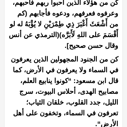
كن من هؤلاء الذين أحبوا ربهم فأحبهم،
وعرفوه فعرفهم، ودعوه فأجابهم (كم
من أَشْعَثَ أَغْبَرَ ذِي طِمْرَيْنِ لا يُؤْبَهُ له لو
أَقْسَمَ على اللهِ لَأَبَرَّه)(الترمذي عن أنس
وقال حسن صحيح].
كن من الجنود المجهولين الذين يعرفون
في السماء ولا يعرفون في الأرض، كما
قال ابن مسعود: “كونوا ينابيع العلم،
مصابيح الهدى، أحلاس البيوت، سرج
الليل، جدد القلوب، خلقان الثياب؛
تعرفون في السماء، وتخفون على أهل
الأرض
“.