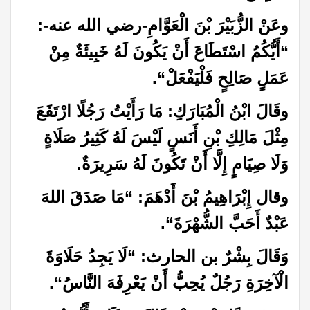
وعَنْ الزُّبَيْرَ بْنَ الْعَوَّامِ-رضي الله عنه-:
“أَيُّكُمُ اسْتَطَاعَ أَنْ يَكُونَ لَهُ خَبِيئَةٌ مِنْ
عَمَلٍ صَالِحٍ فَلْيَفْعَلْ
“
.
وقَالَ ابْنُ الْمُبَارَكِ: مَا رَأَيْتُ رَجُلًا ارْتَفَعَ
مِثْلَ مَالِكِ بْنِ أَنَسٍ لَيْسَ لَهُ كَثِيرُ صَلَاةٍ
وَلَا صِيَامٍ إِلَّا أَنْ تَكُونَ لَهُ سَرِيرَةٌ
.
وقال إِبْرَاهِيمُ بْنَ أَدْهَمَ: “مَا صَدَقَ اللهَ
عَبْدٌ أَحَبَّ الشُّهْرَةَ
“
.
وَقَالَ بِشْرٌ بن الحارث: “لَا يَجِدُ حَلَاوَةَ
الْآخِرَةِ رَجُلٌ يُحِبُّ أَنْ يَعْرِفَهَ النَّاسُ
“
.