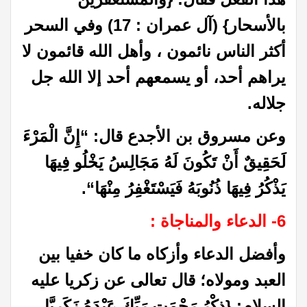
بالأسحار} (آل عمران : 17) وفي السحر
أكثر الناس نائمون ، وأهل الله قائمون لا
يراهم أحد، أو يسمعهم أحد إلا الله جل
جلاله.
وعن مسروق بن الأجدع قال: “إِنَّ الْمَرْءَ
لَحَقِيقٌ أَنْ تَكُونَ لَهُ مَجَالِسُ يَخْلُو فِيهَا
يَذْكُرُ فِيهَا ذُنُوبَهُ فَيَسْتَغْفِرُ مِنْهَا
“.
6- الدعاء والمناجاة :
وأفضل الدعاء وأزكاه ما كان خفيا بين
العبد ومولاه؛ قال تعالى عن زكريا عليه
السلام: {ذِكْرُ رَحْمَتِ رَبِّكَ عَبْدَهُ زَكَرِيَّا .