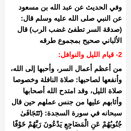
وفي الحديث عن عبد الله بن مسعود
عن النبي صلى الله عليه وسلم قال:
(صدقة السر تطفئ غضب الرب) قال
الألباني صحيح بمجموع طرقه
2- قيام الليل والنوافل
:
من أعظم أعمال السر، وأحبها إلى الله،
وأنفعها لصاحبها: صلاة النافلة وخصوصا
صلاة الليل، وقد امتدح الله أصحابها
وأثابهم عليها من جنس عملهم حين قال
سبحانه في سورة السجدة: {تَتَجَافَىٰ
جُنُوبُهُمْ عَنِ الْمَضَاجِعِ يَدْعُونَ رَبَّهُمْ خَوْفًا