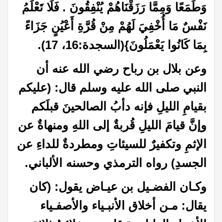
وَطَمَعًا وَمِمَّا رَزَقْنَاهُمْ يُنْفِقُونَ . فَلَا تَعْلَمُ
نَفْسٌ مَا أُخْفِيَ لَهُمْ مِنْ قُرَّةِ أَعْيُنٍ جَزَاءً
بِمَا كَانُوا يَعْمَلُونَ}(السجدة:16، 17)
.
وعن بلال بن رباح رضي الله عنه أن
النبي صلى الله عليه وسلم قال: (عليكم
بقيامِ الليلِ فإنه دأبُ الصالحينَ قبلَكم
وإنَّ قيامَ الليلِ قُربةٌ إلى اللهِ ومنهاةٌ عن
الإثمِ وتكفيرٌ للسيئاتِ ومطردةٌ للداءِ عن
الجسدِ) رواه الترمذي وحسنه الألباني
.
وكـان الفضـيل بن عيـاض يقول: (كان
يقال: مـن أخلاق الأنبـياء والأصفـياء