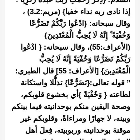
إذا نادى ربه نداء خفيا} (مريم:2ـ3) ،
وقال سبحانه: {ادْعُوا رَبَّكُمْ تَضَرُّعًا
وَخُفْيَةً ۚ إِنَّهُ لَا يُحِبُّ الْمُعْتَدِينَ}
(الأعراف:55)، وقال سبحانه: { ادْعُوا
رَبَّكُمْ تَضَرُّعًا وَخُفْيَةً إِنَّهُ لَا يُحِبُّ
الْمُعْتَدِينَ
} [
الأعراف: 55
]
قال الطبري:
” قوله تعالى:{تَضَرُّعًا} تذلُّلا واستكانة
لطاعته { وَخُفْيَةً }أي بخشوع قلوبكم،
وصحة اليقين منكم بوحدانيته فيما بينكم
وبينه، لا جهارًا ومراءاةً، وقلوبكم غير
موقنة بوحدانيته وربوبيته، فِعلَ أهل