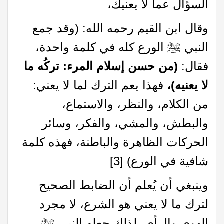
السؤال عما لا يعنيك،
وقال ابن القيم رحمه الله: (وقد جمع
النبي ﷺ الورع كله في كلمة واحدة،
فقال:
(من حسن إسلام المرء: تركُه ما
لا يعنيه)،
فهذا يعم الترك لما لا يعني:
من الكلام، والنظر، والاستماع،
والبطش، والمشي، والفكر، وسائر
الحركات الظاهرة والباطنة، فهذه كلمة
شافية في الورع)
[3]
وينبغي أن يُعلم أن الضابط الصحيح
لترك ما لا يعني هو الشرع، لا مجرد
الهوى والرأي، لذلك جعله النبي ﷺ