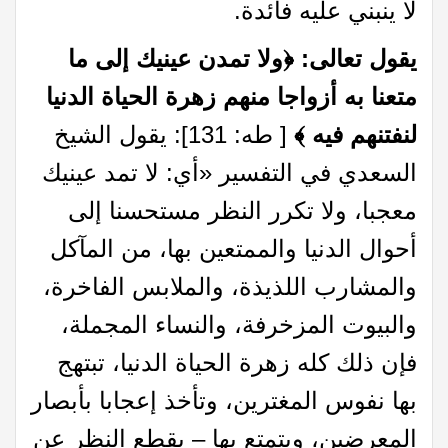
لا ينبني عليه فائدة.
يقول تعالى:
﴿ولا تمدن عينيك إلى ما
متعنا به أزواجا منهم زهرة الحياة الدنيا
لنفتنهم فيه ﴾
[ طه: 131]: يقول الشيخ
السعدي في التفسير «أي: لا تمد عينيك
معجبا، ولا تكرر النظر مستحسنا إلى
أحوال الدنيا والممتعين بها، من المآكل
والمشارب اللذيذة، والملابس الفاخرة،
والبيوت المزخرفة، والنساء المجملة،
فإن ذلك كله زهرة الحياة الدنيا، تبتهج
بها نفوس المغترين، وتأخذ إعجابا بأبصار
المعرضين، ويتمتع بها – بقطع النظر عن