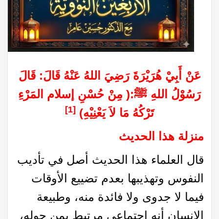
عَنْ أَبِيْ هُرَيْرَةَ رَضِيَ اللهُ عَنْهُ قَالَ: قَالَ
رَسُوْلُ اللهِ ﷺ:( مِنْ حُسْنِ إسلام المَرْءِ
[1]
تَرْكُهُ مَا لاَ يَعْنِيْهِ)
منزلة هذا الحديث
قال العلماء هذا الحديث أصل في تأديب
النفوس وتهذيبها بعدم تضييع الأوقات
فيما لا جدوى ولا فائدة منه، وطبيعة
الإنسان أنه اجتماعي مرتبط بمن حوله،