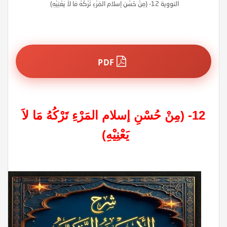
النووية 12- (مِنْ حُسْنِ إسلام المَرْءِ تَرْكُهُ مَا لاَ يَعْنِيْهِ)
PDF
12- (مِنْ حُسْنِ إسلام المَرْءِ تَرْكُهُ مَا لاَ
يَعْنِيْهِ)