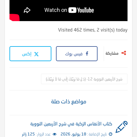
Visited 462 times, 2 visit(s) today
مشاركة
فيس بوك
إكس
شرح الأربعين النووية 12- (دَعْ مَا يَرِيْبُكَ إِلَى مَا لاَ يَرِيْبُكَ)
مواضع ذات صلة
كتاب الأنفاس الزكية في شرح الأربعين النووية
تاريخ الإضافة :
18 يوليو, 2026
عدد الزوار :
125 زائر