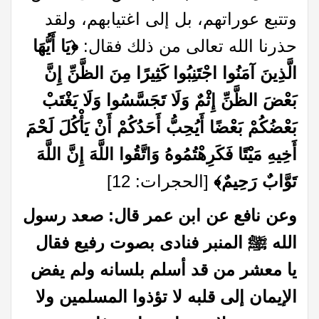
وتتبع عوراتهم، بل إلى اغتيابهم، ولقد
حذرنا الله تعالى من ذلك فقال:
﴿
يَا أَيُّهَا
الَّذِينَ آمَنُوا اجْتَنِبُوا كَثِيرًا مِنَ الظَّنِّ إِنَّ
بَعْضَ الظَّنِّ إِثْمٌ وَلَا تَجَسَّسُوا وَلَا يَغْتَبْ
بَعْضُكُمْ بَعْضًا أَيُحِبُّ أَحَدُكُمْ أَنْ يَأْكُلَ لَحْمَ
أَخِيهِ مَيْتًا فَكَرِهْتُمُوهُ وَاتَّقُوا اللَّهَ إِنَّ اللَّهَ
تَوَّابٌ
رَحِيمٌ﴾
[الحجرات: 12]
وعن نافع عن ابن عمر قال: صعد رسول
الله ﷺ المنبر فنادى بصوت رفيع فقال
يا معشر من قد أسلم بلسانه ولم يفض
الإيمان إلى قلبه لا تؤذوا المسلمين ولا