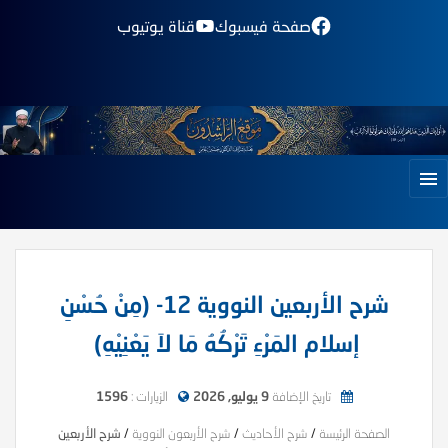
صفحة فيسبوك
قناة يوتيوب
شرح الأربعين النووية 12- (مِنْ حُسْنِ
إسلام المَرْءِ تَرْكُهُ مَا لاَ يَعْنِيْهِ)
تاريخ الإضافة
9 يوليو, 2026
الزيارات :
1596
الصفحة الرئيسة
/
شرح الأحاديث
/
شرح الأربعون النووية
/
شرح الأربعين