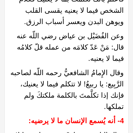
الشخص فيما لا يعنيه يقسى القلب
ويوهن البدن ويعسر أسباب الرزق.
وعن الفُضَيْل بن عياض رضي اللّه عنه
قال: مَنْ عَدّ كلامَه من عمله قلّ كلامُه
فيما لا يعنيه.
وقال الإِمامُ الشافعيُّ رحمه اللّه لصاحبه
الرَّبِيع: يا ربيعُ! لا تتكلم فيما لا يعنيك،
فإنك إذا تكلَّمتَ بالكلمة ملكتكَ ولم
تملكها.
4- أنه يُسمع الإنسان ما لا يرضيه: