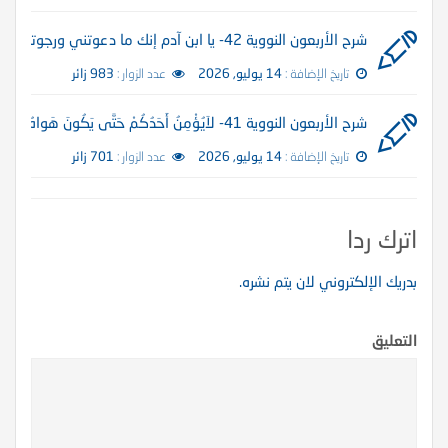
شرح الأربعون النووية 42- يا ابن آدم إنك ما دعوتني ورجوتني
تاريخ الإضافة :
14 يوليو, 2026
عدد الزوار :
983 زائر
شرح الأربعون النووية 41- لاَيُؤْمِنُ أَحَدُكُمْ حَتَّى يَكُونَ هَواهُ تَبَعَاً لِمَا جِئْتُ بِهِ
تاريخ الإضافة :
14 يوليو, 2026
عدد الزوار :
701 زائر
اترك ردا
بدريك الإلكتروني لان يتم نشره.
التعليق