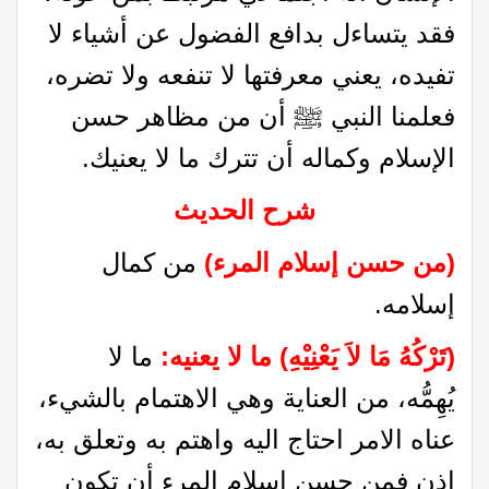
فقد يتساءل بدافع الفضول عن أشياء لا
تفيده، يعني معرفتها لا تنفعه ولا تضره،
فعلمنا النبي ﷺ أن من مظاهر حسن
الإسلام وكماله أن تترك ما لا يعنيك.
شرح الحديث
(من حسن إسلام المرء)
من كمال
إسلامه.
(تَرْكُهُ مَا لاَ يَعْنِيْهِ) ما لا يعنيه
:
ما لا
يُهِمُّه، من العناية وهي الاهتمام بالشيء،
عناه الامر احتاج اليه واهتم به وتعلق به،
إذن فمن حسن إسلام المرء أن تكون