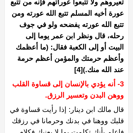
تعيروهم ولا تتبعوا عوراتهم فإنه من تتبع
عورة أخيه المسلم تتبع الله عورته ومن
تتبع الله عورته يفضحه ولو في جوف
رحله، قال ونظر ابن عمر يوما إلى
البيت أو إلى الكعبة فقال: (ما أعظمك
وأعظم حرمتك والمؤمن أعظم حرمة
عند الله منك.)
[4]
3- أنه يؤدي بالإنسان إلى قساوة القلب
ووهن البدن وتعسير الرزق.
قال مالك ابن دينار: إذا رأيت قساوة في
قلبك ووهنا في بدنك وحرمانا في رزقك
فاعلم بأنك تكلمت بما لا يعنيك فكلام