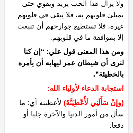
ولا يزال هذا الحب يزيد ويقوي حتى
تمتلئ قلوبهم به، فلا يبقى في قلوبهم
غيره، فلا تستطيع جوارحهم أن تنبعث
إلا بموافقة ما في قلوبهم.
ومن هذا المعنى قول علي: “إن كنا
لنرى أن شيطان عمر ليهابه أن يأمره
بالخطيئة”
.
استجابة الدعاء لأولياء الله
:
(وإنْ سَأَلَنِي لَأُعْطِيَنَّهُ)
لأعطينه أي: ما
سأل من أمور الدنيا والآخرة جلبا أو
دفعا.