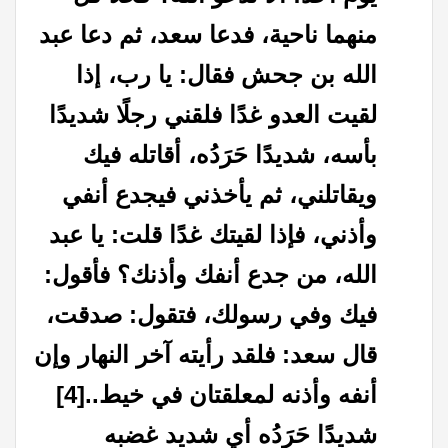
منهما ناحية، فدعا سعد، ثم دعا عبد
الله بن جحش فقال
:
يا رب، إذا
لقيت العدو غدًا فلقني رجلًا شديدًا
بأسه، شديدًا حَرَدُه، أقاتله فيك
ويقاتلني، ثم يأخذني فيجدع أنفي
وأذني، فإذا لقيتك غدًا قلت: يا عبد
الله، من جدع أنفك وأذنك؟ فأقول:
فيك وفي رسولك، فتقول: صدقت،
قال سعد
:
فلقد رأيته آخر النهار وإن
أنفه وأذنه لمعلقتان في خيط
.
.
[4]
شديدًا حَرَدُه أي شديد غضبه