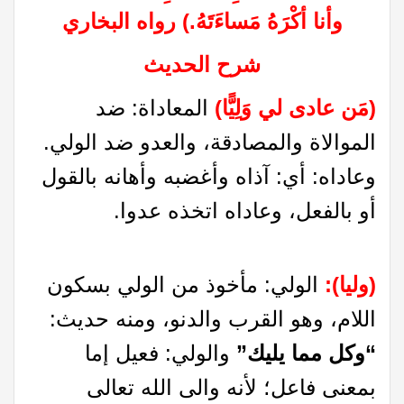
وأنا أكْرَهُ مَساءَتَهُ.) رواه البخاري
شرح الحديث
(مَن عادى لي وَلِيًّا)
المعاداة: ضد
الموالاة والمصادقة، والعدو ضد الولي.
وعاداه: أي: آذاه وأغضبه وأهانه بالقول
أو بالفعل، وعاداه اتخذه عدوا.
(وليا):
الولي: مأخوذ من الولي بسكون
اللام، وهو القرب والدنو، ومنه حديث:
“وكل مما يليك”
والولي: فعيل إما
بمعنى فاعل؛ لأنه والى الله تعالى