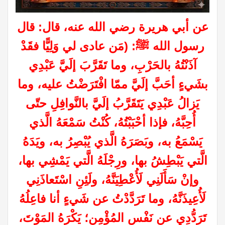
عن أبي هريرة رضي الله عنه، قال: قال
رسول الله ﷺ: (مَن عادى لي وَلِيًّا فقَدْ
آذَنْتُهُ بالحَرْبِ، وما تَقَرَّبَ إلَيَّ عَبْدِي
بشَيءٍ أحَبَّ إلَيَّ ممّا افْتَرَضْتُ عليه، وما
يَزالُ عَبْدِي يَتَقَرَّبُ إلَيَّ بالنَّوافِلِ حتّى
أُحِبَّهُ، فإذا أحْبَبْتُهُ، كُنْتُ سَمْعَهُ الَّذي
يَسْمَعُ به، وبَصَرَهُ الَّذي يُبْصِرُ به، ويَدَهُ
الَّتي يَبْطِشُ بها، ورِجْلَهُ الَّتي يَمْشِي بها،
وإنْ سَأَلَنِي لَأُعْطِيَنَّهُ، ولَئِنِ اسْتَعاذَنِي
لَأُعِيذَنَّهُ، وما تَرَدَّدْتُ عن شَيءٍ أنا فاعِلُهُ
تَرَدُّدِي عن نَفْسِ المُؤْمِنِ؛ يَكْرَهُ المَوْتَ،