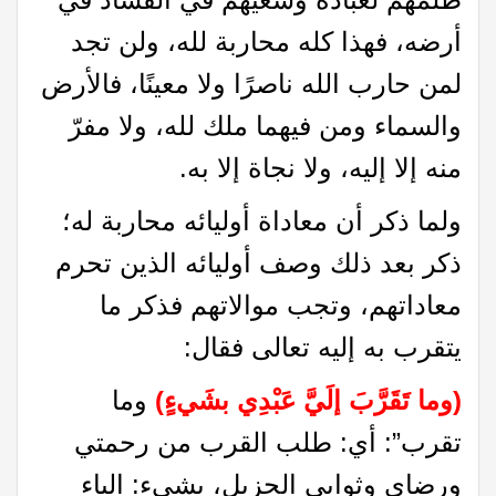
أرضه، فهذا كله محاربة لله، ولن تجد
لمن حارب الله ناصرًا ولا معينًا، فالأرض
والسماء ومن فيهما ملك لله، ولا مفرّ
منه إلا إليه، ولا نجاة إلا به.
ولما ذكر أن معاداة أوليائه محاربة له؛
ذكر بعد ذلك وصف أوليائه الذين تحرم
معاداتهم، وتجب موالاتهم فذكر ما
يتقرب به إليه تعالى فقال:
(وما تَقَرَّبَ إلَيَّ عَبْدِي بشَيءٍ)
وما
تقرب”: أي: طلب القرب من رحمتي
ورضاي وثوابي الجزيل، بشيء: الباء