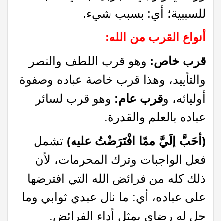
للسببية؛ أي: بسبب شيء.
أنواع القرب من الله:
قرب خاص:
وهو قرب اللطف والنصر
والتأييد، وهذا قرب خاصة عباده وصفوة
أوليائه، و
قرب عام:
وهو قرب لسائر
عباده بالعلم والقدرة.
(أحَبَّ إلَيَّ ممّا افْتَرَضْتُ عليه)
تشمل
فعل الواجبات وترك المحرمات، لأن
ذلك كله من فرائض الله التي افترضها
على عباده، أي: ما نال عبدي ثوابي وما
حل له رضاي بمثل أداء الفرائض.