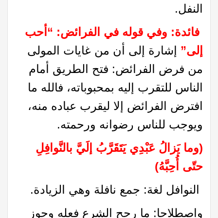
النفل.
فائدة: وفي قوله في الفرائض: “أحب
إلى”
إشارة إلى أن من غايات المولى
من فرض الفرائض: فتح الطريق أمام
الناس للتقرب إليه بمحبوباته، فالله ما
افترض الفرائض إلا ليقرب عباده منه،
ويوجب للناس رضوانه ورحمته.
(وما يَزالُ عَبْدِي يَتَقَرَّبُ إلَيَّ بالنَّوافِلِ
حتّى أُحِبَّهُ)
النوافل لغة: جمع نافلة وهي الزيادة.
واصطلاحا: ما رجح الشرع فعله وجوز