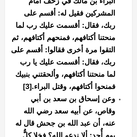
البراء بن مالك في زحف أمام
المشركين فقيل له: أقسم على
ربك، فقال: أقسمت عليك رب لما
منحتنا أكتافهم، فمنحهم أكتافهم، ثم
التقوا مرة أخرى فقالوا: أقسم على
ربك، فقال: أقسمت عليك يا رب
لما منحتنا أكتافهم، وألحقتني بنبيك
فمنحوا أكتافهم، وقتل البراء
.
[3]
وعن إسحاق بن سعد بن أبي
وقاص، عن أبيه سعد رضي الله
عنه، أن عبد الله بن جحش قال له
يوم أُحد: ألا ندعو الله؟ فخلا كلٌّ