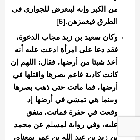
من الكبر وإنه ليتعرض للجواري في
الطرق فيغمزهن
.
[5]
وكان سعید بن زید مجاب الدعوة،
فقد دعا على امرأة ادعت عليه أنه
أخذ شيئا من أرضها، فقال: اللهم إن
كانت كاذبة فاعم بصرها واقتلها في
أرضها، فما ماتت حتى ذهب بصرها
وبينما هي تمشي في أرضها إذ
وقعت في حفرة فماتت. متفق
عليه، وفي رواية لمسلم عن محمد
بن زید بن عبد الله بن عمر بمعناه،