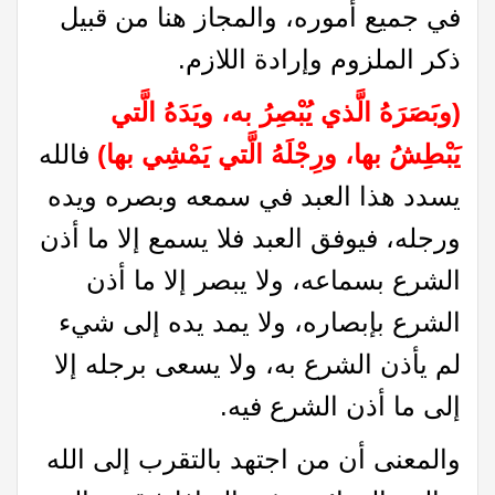
في جميع أموره، والمجاز هنا من قبيل
ذكر الملزوم وإرادة اللازم.
(وبَصَرَهُ الَّذي يُبْصِرُ به، ويَدَهُ الَّتي
يَبْطِشُ بها، ورِجْلَهُ الَّتي يَمْشِي بها)
فالله
يسدد هذا العبد في سمعه وبصره ويده
ورجله، فيوفق العبد فلا يسمع إلا ما أذن
الشرع بسماعه، ولا يبصر إلا ما أذن
الشرع بإبصاره، ولا يمد يده إلى شيء
لم يأذن الشرع به، ولا يسعى برجله إلا
إلى ما أذن الشرع فيه.
والمعنى أن من اجتهد بالتقرب إلى الله