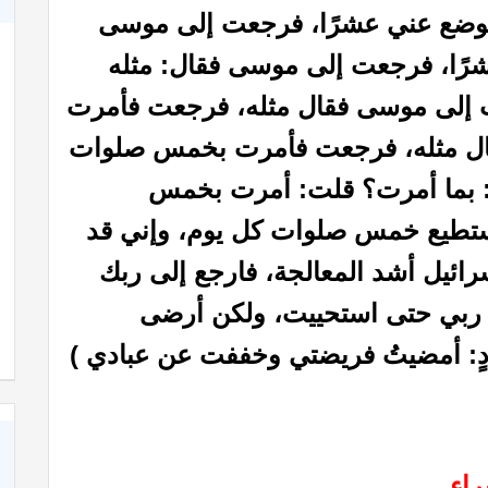
فوضع عني عشرًا، فرجعت إلى موسى
رًا، فرجعت إلى موسى فقال: مثله
إلى موسى فقال مثله، فرجعت فأمرت
ال مثله، فرجعت فأمرت بخمس صلوات
 بما أمرت؟ قلت: أمرت بخمس
تستطيع خمس صلوات كل يوم، وإني قد
ائيل أشد المعالجة، فارجع إلى ربك
كاة
كتاب الأنفاس الزكية في شرح الأربعين النووية
ت ربي حتى استحييت، ولكن أرضى
منادٍ: أمضيتُ فريضتي وخففت عن عبادي )
راء