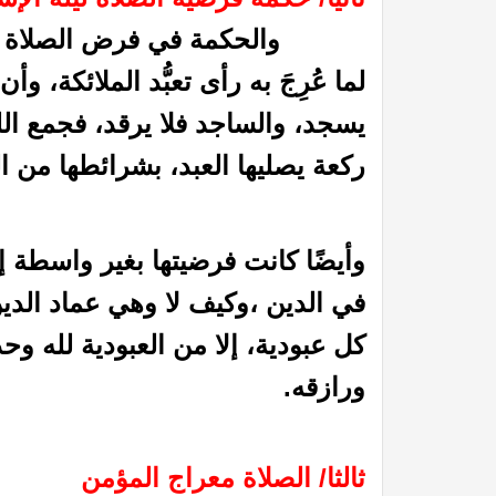
والحكمة في فرض الصلاة ليلة الإسرا
لما عُرِجَ به رأى تعبُّد الملائكة، وأ
يسجد، والساجد فلا يرقد، فجمع الله
ركعة يصليها العبد، بشرائطها من ا
وأيضًا كانت فرضيتها بغير واسطة إش
في الميزان د. محمد عبد المنعم
أما القــرونُ فإنهــا لأبيكِ
في الدين ،وكيف لا وهي عماد الدي
كل عبودية، إلا من العبودية لله وحد
ورازقه.
ثالثا/ الصلاة معراج المؤمن