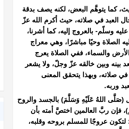
ما يتوهَّم البعض، لكنه يصف بدقة
ال العبد في صلاته، حيث أكرم الله عزّ
ليه وسلّم- بالعروج إليه، كما أشرنا،
 الصلاة وحيًا مباشرًا، وهي معراج
الأرض والسماء، ففي الصلاة يعرج
بينه وبين خالقه عزّ وجلّ، ولا يشعر
كتاب خواطر إيمانية حول عظمة الله رب العالمين
في صلاته، وبهذا يتحقق المعنى
بد وربه.
َّى اللهُ عَلَيْهِ وَسَلَّمَ) بالجسد والروح
لَّمَ)، فإن ربَّ العالمين اختصَّ أمته بأن
لتكون عروجًا للمسلم بروحه وقلبه،