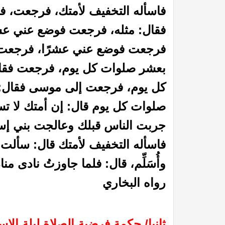
فاسأله التخفيف لأمتك، فرجعت، 
فقال: مثله، فرجعت فوضع عني عش
فرجعت فوضع عني عشرًا، فرجعت 
بعشر صلوات كل يوم، فرجعت فق
كل يوم، فرجعت إلى موسى فقال:
صلوات كل يوم قال: إن أمتك لا 
جربت الناس قبلك وعالجت بني إسر
 الظمآن في فقه الصيام”
كتاب إتحاف الدعاة بفقه الز
فاسأله التخفيف لأمتك قال: سأل
وأُسَلِّم، قال: فلما جاوزتُ نادى 
رواه البخاري
ثانيا/ حكمة فرضية الصلاة ليلة الإس