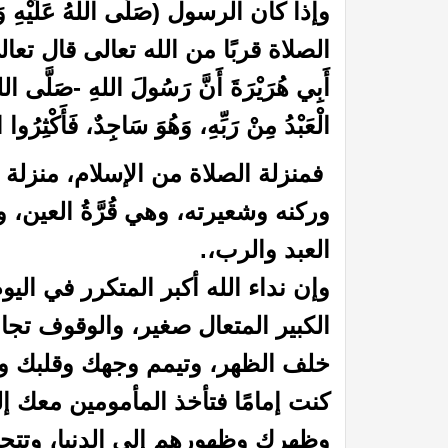
وإذا كان الرسول (صَلَّى اللهُ عَلَيْه
الصلاة قربًا من الله تعالى قال تعالى:(
أَبِي هُرَيْرَةَ أَنَّ رَسُولَ اللهِ -صَلَّى الله
الْعَبْدُ مِنْ رَبِّهِ، وَهُوَ سَاجِدٌ، فَأَكْثِرُوا ا
فمنزلة الصلاة من الإسلام، منزلة
وركنه وشعيرته، وهي قُرَّةُ العين، و
لاب على كثير ممن لبس الثياب
أوباما من صحابة الرسول ؟؟
العبد والرب،.
وإن نداء الله أكبر المتكرر في الي
الكبير المتعال صغير، والوقوف تجاه 
خلف الظهر، وتيمم وجهك وقلبك وج
كنت إمامًا فتأخذ المأمومين معك إ
وظهرك وظهورهم إلى الدنيا، وتتحقق ب