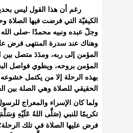
رغم أن هذا القول ليس بحديث، ك
الكيفيّة التي فرضت فيها الصلاة وح
وجلّ عبده ونبيه محمدًا -صلى الله ع
وهناك عند سدرة المنتهى فرض عليه
المؤمن إلى ربه، ومدَدَ متصل بين 
المؤمن بروحه، ويطوي فواصل البعد 
 القيامة
عظمة الله رب العالمين: (25) قال الله عز وجل : يؤذيني ابن آدم يسب الدهر
بهذه الرحلة إلا من يكتمل خشوعه 
الحقيقي للصلاة وهي الصلة بين الع
ولما كان الإسراء والمعراج للرسول (صَل
تكريمًا للنبي (صَلَّى اللهُ عَلَيْهِ وَسَ
فرض عليها الصلاة في تلك الرحلة؛ 