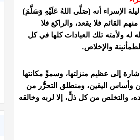
ء أنه (صَلَّى اللهُ عَلَيْهِ وَسَلَّمَ)
ن منهم القائم فلا يقعد، والراكع فلا
 له ولأمته تلك العبادات كلها في كل
لطمأنينة والإخلاص.
ارة إلى عظيم منزلتها، وسموِّ مكانتها
شعر عن الأخوة في الله
ن وأساس اليقين، ومنطلق التحرُّر من
ه، والتخلص من كل ذلٍّ، إلا لربه وخالقه