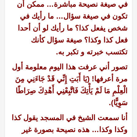
في صيغة نصيحة مباشرة… ممكن أن
تكون في صيغة سؤال… ما رأيك في
شخص يفعل كذا؟ ما رأيك لو أن أحدا
فعل كذا وكذا؟ صيغة سؤال كأنك
تكتسب خبرته و تكبر به.
تصور أني عرفت هذا اليوم معلومة أول
مرة أعرفها! (يَا أَبَتِ إِنِّي قَدْ جَاءَنِي مِنَ
الْعِلْمِ مَا لَمْ يَأْتِكَ فَاتَّبِعْنِي أَهْدِكَ صِرَاطًا
سَوِيًّا).
أنا سمعت الشيخ في المسجد يقول كذا
وكذا وكذا… هذه نصيحة بصورة غير