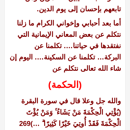
تابعهم بإحسان إلى يوم الدين.
أما بعد أحبابي وإخواني الكرام ما زلنا
نتكلم عن بعض المعاني الإيمانية التي
نفتقدها في حياتنا…. تكلمنا عن
البركة… تكلمنا عن السكينة…. اليوم إن
شاء الله تعالى نتكلم عن
(الحكمة)
والله جل وعلا قال في سورة البقرة
(يُؤْتِي الْحِكْمَةَ مَنْ يَشَاءُ ۚ وَمَنْ يُؤْتَ
الْحِكْمَةَ فَقَدْ أُوتِيَ خَيْرًا كَثِيرًا ۗ …)269