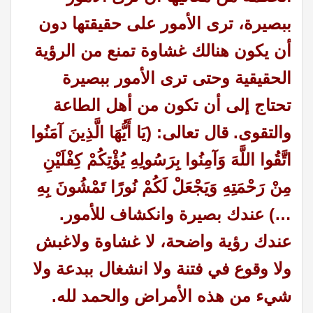
ببصيرة، ترى الأمور على حقيقتها دون
أن يكون هنالك غشاوة تمنع من الرؤية
الحقيقية وحتى ترى الأمور ببصيرة
تحتاج إلى أن تكون من أهل الطاعة
والتقوى. قال تعالى: (يَا أَيُّهَا الَّذِينَ آمَنُوا
اتَّقُوا اللَّهَ وَآمِنُوا بِرَسُولِهِ يُؤْتِكُمْ كِفْلَيْنِ
مِنْ رَحْمَتِهِ وَيَجْعَلْ لَكُمْ نُورًا تَمْشُونَ بِهِ
…) عندك بصيرة وانكشاف للأمور.
عندك رؤية واضحة، لا غشاوة ولاغبش
ولا وقوع في فتنة ولا انشغال ببدعة ولا
شيء من هذه الأمراض والحمد لله.