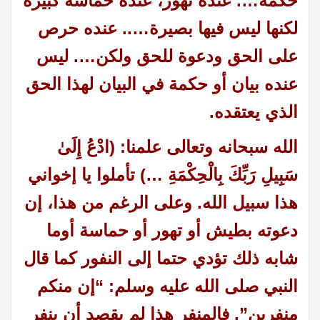
حكمة…. عنده تهور، عنده حماسة كبيرة
لكنها ليس فيها بصيرة….. عنده حرص
على الحق ودعوة للحق ولكن…. ليس
عنده بيان أو حكمة في البيان لهذا الحق
الذي يعتقده.
الله سبحانه وتعالى علمنا: (ادْعُ إِلَىٰ
سَبِيلِ رَبِّكَ بِالْحِكْمَةِ …) تأملوا يا إخواني
هذا سبيل الله. وعلى الرغم من هذا، إن
دعوته بطيش أو تهور أو حماسة أوما
شابه ذلك تؤدي حتما إلى النفور كما قال
النبي صلى الله عليه وسلم: “إن منكم
منفرين”. فالمنفر هذا لم يقصد أن ينفر