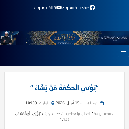
صفحة فيسبوك
قناة يوتيوب
“يُؤْتِي الْحِكْمَةَ مَنْ يَشَاءُ “
تاريخ الإضافة
15 أبريل, 2026
الزيارات :
10939
الصفحة الرئيسة
/
الخطب والمحاضرات
/
خطب تزكية
/
“يُؤْتِي الْحِكْمَةَ مَنْ
يَشَاءُ “