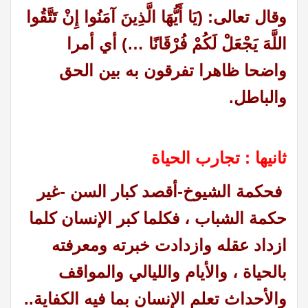
وقال تعالى: (يَا أَيُّهَا الَّذِينَ آمَنُوا إِنْ تَتَّقُوا
اللَّهَ يَجْعَلْ لَكُمْ فُرْقَانًا …) أي أمرا
واضحا ظاهرا تفرقون به بين الحق
والباطل.
ثانيها : تجارب الحياة
فحكمة الشيوخ-أقصد كبار السن -غير
حكمة الشباب ، فكلما كبر الإنسان كلما
ازداد عقله وازدادت خبرته ومعرفته
بالحياة ، والأيام والليالي والمواقف
والأحداث تعلم الإنسان بما فيه الكفاية..