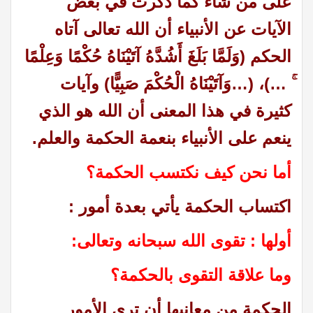
على من شاء كما ذكرت في بعض
الآيات عن الأنبياء أن الله تعالى آتاه
الحكم (وَلَمَّا بَلَغَ أَشُدَّهُ آتَيْنَاهُ حُكْمًا وَعِلْمًا
ۚ …)، (…وَآتَيْنَاهُ الْحُكْمَ صَبِيًّا) وآيات
كثيرة في هذا المعنى أن الله هو الذي
ينعم على الأنبياء بنعمة الحكمة والعلم.
أما نحن كيف نكتسب الحكمة؟
اكتساب الحكمة يأتي بعدة أمور :
أولها : تقوى الله سبحانه وتعالى:
وما علاقة التقوى بالحكمة؟
الحكمة من معانيها أن ترى الأمور