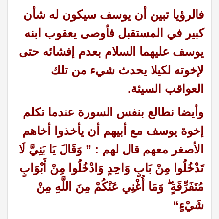
فالرؤيا تبين أن يوسف سيكون له شأن
كبير في المستقبل فأوصى يعقوب ابنه
يوسف عليهما السلام بعدم إفشائه حتى
لإخوته لكيلا يحدث شيء من تلك
العواقب السيئة
.
وأيضا نطالع بنفس السورة عندما تكلم
إخوة يوسف مع أبيهم أن يأخذوا أخاهم
الأصغر معهم قال لهم : ” وَقَالَ يَا بَنِيَّ لَا
تَدْخُلُوا مِنْ بَابٍ وَاحِدٍ وَادْخُلُوا مِنْ أَبْوَابٍ
مُتَفَرِّقَةٍ ۖ وَمَا أُغْنِي عَنْكُمْ مِنَ اللَّهِ مِنْ
شَيْءٍ
“