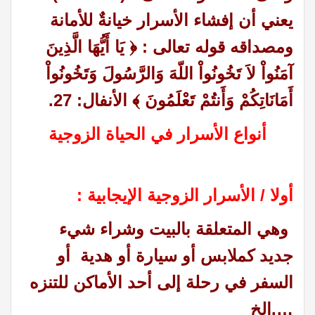
يعني أن إفشاء الأسرار خيانةٌ للأمانة
ومصداقه قوله تعالى : ﴿
يَا أَيُّهَا الَّذِينَ
آمَنُواْ لاَ تَخُونُواْ اللّهَ وَالرَّسُولَ وَتَخُونُواْ
أَمَانَاتِكُمْ وَأَنتُمْ تَعْلَمُونَ
﴾ الأنفال: 27
.
أنواع الأسرار في الحياة الزوجية
أولا / الأسرار الزو
جية الإ
يجابية :
وهي المتعلقة بالبيت وشراء شيء
جديد كملابس أو سيارة أو هدية أو
السفر في رحلة إلى أحد الأماكن للتنزه
….الخ