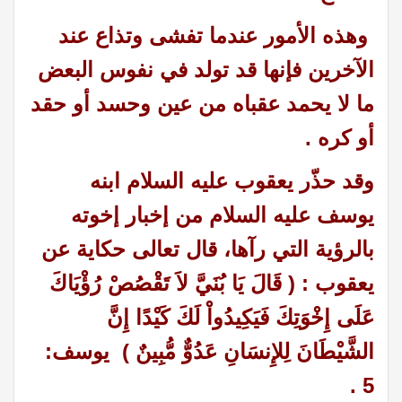
وهذه الأمور عندما تفشى وتذاع عند
الآخرين فإنها قد تولد في نفوس البعض
ما لا يحمد عقباه من عين وحسد أو حقد
أو كره .
وقد حذّر يعقوب عليه السلام ابنه
يوسف عليه السلام من إخبار إخوته
بالرؤية التي رآها، قال تعالى حكاية عن
يعقوب : ( قَالَ يَا بُنَيَّ لاَ تَقْصُصْ رُؤْيَاكَ
عَلَى إِخْوَتِكَ فَيَكِيدُواْ لَكَ كَيْدًا إِنَّ
الشَّيْطَانَ لِلإِنسَانِ عَدُوٌّ مُّبِينٌ ) يوسف:
.
5