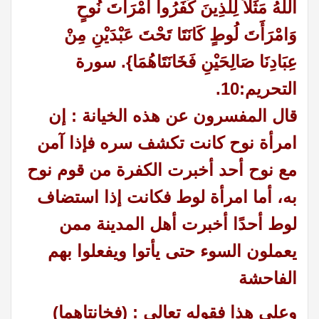
اللَّهُ مَثَلاً لِلَّذِينَ كَفَرُوا امْرَأَتَ نُوحٍ
وَامْرَأَتَ لُوطٍ كَانَتَا تَحْتَ عَبْدَيْنِ مِنْ
عِبَادِنَا صَالِحَيْنِ فَخَانَتَاهُمَا}. سورة
التحريم:10
.
قال المفسرون عن هذه الخيانة : إن
امرأة نوح كانت تكشف سره فإذا آمن
مع نوح أحد أخبرت الكفرة من قوم نوح
به، أما امرأة لوط فكانت إذا استضاف
لوط أحدًا أخبرت أهل المدينة ممن
يعملون السوء حتى يأتوا ويفعلوا بهم
الفاحشة
وعلى هذا فقوله تعالى : (فخانتاهما)