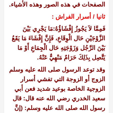
الصفحات في هذه الصور وهذه الأشياء
.
ثانيا / أسرار الفراش :
فَمِمَّا لاَ يَجُوزُ إِفْشَاؤُهُ
:
مَا يَجْرِي بَيْنَ
الزَّوْجَيْنِ حَال الْوِقَاعِ، فَإِنَّ إِفْشَاءَ مَا يَقَعُ
بَيْنَ الرَّجُل وَزَوْجَتِهِ حَال الْجِمَاعِ أَوْ مَا
يَتَّصِل بِذَلِكَ حَرَامٌ مَنْهِيٌّ عَنْهُ.
وقد توعد الرسول صلى الله عليه وسلم
الزوج أو الزوجة التي تفشي أسرار
الزوجية الخاصة بوعيد شديد فعن أبي
سعيد الخدري رضي الله عنه قال: قال
رسول الله صلى الله عليه وسلم: (إنَّ