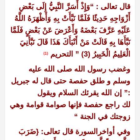
قال تعالى : “وَإِذْ أَسَرَّ النَّبِيُّ إِلَى بَعْضِ
أَزْوَاجِهِ حَدِيثًا فَلَمَّا نَبَّأَتْ بِهِ وَأَظْهَرَهُ اللَّهُ
عَلَيْهِ عَرَّفَ بَعْضَهُ وَأَعْرَضَ عَنْ بَعْضٍ فَلَمَّا
نَبَّأَهَا بِهِ قَالَتْ مَنْ أَنْبَأَكَ هَذَا قَالَ نَبَّأَنِيَ
الْعَلِيمُ الْخَبِيرُ (3) ” التحريم
(1)
وغضب رسول الله صلى الله عليه
وسلم و طلق حفصة حتى قال له جبريل
:
” إن الله يقرئك السلام ويقول
لك
راجع
حفصة
فإنها صوامة قوامة وهي
زوجتك في الجنة “
وفي أواخرالسورة قال تعالى: {ضَرَبَ