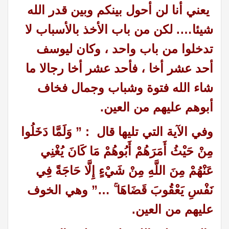
يعني أنا لن أحول بينكم وبين قدر الله
شيئا…. لكن من باب الأخذ بالأسباب لا
تدخلوا من باب واحد ، وكان ليوسف
أحد عشر أخا ، فأحد عشر أخا رجالا ما
شاء الله فتوة وشباب وجمال فخاف
أبوهم عليهم من العين
.
وفي الآية التي تليها قال : ” وَلَمَّا دَخَلُوا
مِنْ حَيْثُ أَمَرَهُمْ أَبُوهُمْ مَا كَانَ يُغْنِي
عَنْهُمْ مِنَ اللَّهِ مِنْ شَيْءٍ إِلَّا حَاجَةً فِي
نَفْسِ يَعْقُوبَ قَضَاهَا ۚ …” وهي الخوف
عليهم من العين
.