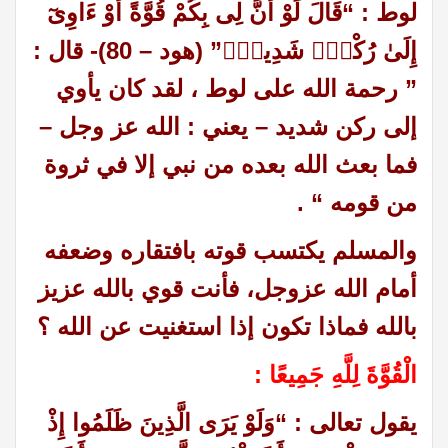
لوط :
“قَالَ لَوْ أَنَّ لِى بِكُمْ قُوَّةً أَوْ ءَاوِىٓ
إِلَىٰ رُكْنٍۢ شَدِيدٍۢ” (هود – 80)- قال :
” رحمة الله على لوط ، لقد كان يأوي
إلى ركن شديد – يعني : الله عز وجل –
فما بعث الله بعده من نبي إلا في ثروة
من قومه “
.
والمسلم يكتسب قوته بافتقاره وضعفه
أمام الله عزوجل، فأنت قوي بالله عزيز
بالله فماذا تكون إذا استغنيت عن الله ؟
الْقُوَّةَ لِلَّهِ جَمِيعًا :
يقول تعالى : “وَلَوْ يَرَى الَّذِينَ ظَلَمُوا إِذْ