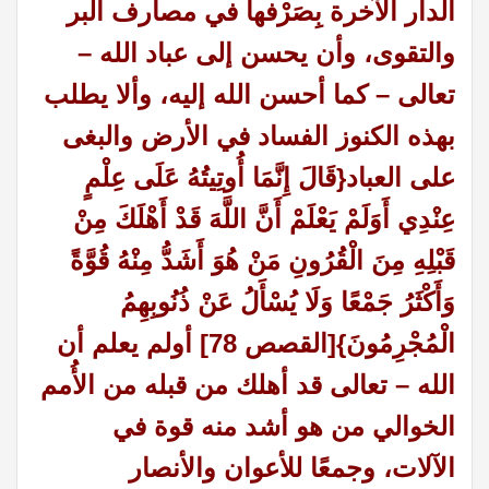
الدار الآخرة بِصَرْفها في مصارف البر
والتقوى، وأن يحسن إلى عباد الله –
تعالى – كما أحسن الله إليه، وألا يطلب
بهذه الكنوز الفساد في الأرض والبغى
على العباد{قَالَ إِنَّمَا أُوتِيتُهُ عَلَى عِلْمٍ
عِنْدِي أَوَلَمْ يَعْلَمْ أَنَّ اللَّهَ قَدْ أَهْلَكَ مِنْ
قَبْلِهِ مِنَ الْقُرُونِ مَنْ هُوَ أَشَدُّ مِنْهُ قُوَّةً
وَأَكْثَرُ جَمْعًا وَلَا يُسْأَلُ عَنْ ذُنُوبِهِمُ
الْمُجْرِمُونَ}[القصص 78] أولم يعلم أن
الله – تعالى قد أهلك من قبله من الأُمم
الخوالي من هو أشد منه قوة في
الآلات، وجمعًا للأعوان والأنصار