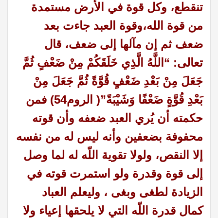
تنقطع، وكل قوة في الأرض مستمدة
من قوة الله،وقوة العبد جاءت بعد
ضعف ثم إن مآلها إلى ضعف، قال
تعالى: “اللَّهُ الَّذِي خَلَقَكُمْ مِنْ ضَعْفٍ ثُمَّ
جَعَلَ مِنْ بَعْدِ ضَعْفٍ قُوَّةً ثُمَّ جَعَلَ مِنْ
بَعْدِ قُوَّةٍ ضَعْفًا وَشَيْبَةً”( الروم54) فمن
حكمته أن يُري العبد ضعفه وأن قوته
محفوفة بضعفين وأنه ليس له من نفسه
إلا النقص، ولولا تقوية اللّه له لما وصل
إلى قوة وقدرة ولو استمرت قوته في
الزيادة لطغى وبغى ،
وليعلم العباد
كمال قدرة اللّه التي لا يلحقها إعياء ولا