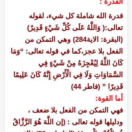
القدرة :
قدرة الله شاملة كل شيء، لقوله
تعالى:( وَاللَّهُ عَلَى كُلِّ شَيْءٍ قَدِيرٌ)
(البقرة: الاية284) وهي التمكن من
الفعل بلا عجز،كما في قوله تعالى: “وَمَا
كَانَ اللَّهُ لِيُعْجِزَهُ مِنْ شَيْءٍ فِي
السَّمَاوَاتِ وَلَا فِي الْأَرْضِ إِنَّهُ كَانَ عَلِيمًا
قَدِيرًا ” (فاطر 44)
أما القوة:
فهي
التمكن من الفعل بلا ضعف ،
ودليلها قوله تعالى : (إن اللَّهَ هُوَ الرَّزَّاقُ