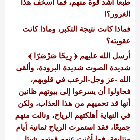
طبعاً أشد قوة منهم، فما أسخف هذا
الغرور؟!
فماذا كانت نتيجة التكبر، وماذا كانت
عقوبته؟
أرسل الله عليهم ﴿ رِيحًا صَرْصَرًا ﴾
شديدة الصوت شديدة البرودة، وألقى
الله -عز وجل-الرعب في قلوبهم،
فحاولوا أن يسرعوا إلى بيوتهم ظانين
أنها قد تحميهم من هذا العذاب، ولكن
في النهاية أهلكتهم الرياح، ونالت منهم
جميعًا، فقد استمرت الرياح ثمانية أيام
متتابعة، فما أغنت عنهم قوتهم شيئا.