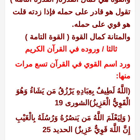
تقول هو قادر على حمله فإذا زدته قلت
هو قوي على حمله.
والمتانة كمال القوة ( القوة التامة )
ثالثا /
وروده في القرآن الكريم
ورد اسم القوي في القرآن تسع مرات
منها:
(اللَّهُ لَطِيفٌ بِعِبَادِهِ يَرْزُقُ مَن يَشَاءُ وَهُوَ
الْقَوِيُّ الْعَزِيزُ)الشورى 19
( وَلِيَعْلَمَ اللَّهُ مَن يَنصُرُهُ وَرُسُلَهُ بِالْغَيْبِ
إِنَّ اللَّهَ قَوِيٌّ عَزِيزٌ) الحديد 25