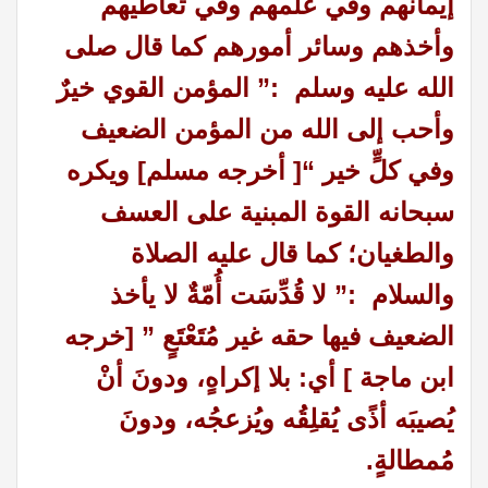
إيمانهم وفي علمهم وفي تعاطيهم
وأخذهم وسائر أمورهم
كما قال صلى
الله عليه وسلم :
” المؤمن القوي خيرٌ
وأحب إلى الله من المؤمن الضعيف
وفي كلٍّ خير “[ أخرجه مسلم]
ويكره
سبحانه القوة المبنية على العسف
والطغيان؛ كما قال عليه الصلاة
والسلام :
” لا قُدِّسَت أُمّةٌ لا يأخذ
الضعيف فيها حقه غير مُتَعْتَعٍ ” [خرجه
ابن ماجة ] أي: بلا إكراهٍ، ودونَ أنْ
يُصيبَه أذًى يُقلِقُه ويُزعجُه، ودونَ
مُمطالةٍ.