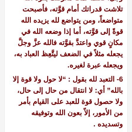
تلاشت قدراتك أمام قوَّته، فأصبحت
متواضعاً، ومن
يتواضع لله يزيده الله
قوةً إلى قوَّته، أما إذا وضعه الله في
مكانٍ قوي واعتدَّ بقوَّته فالله عزَّ وجلَّ
يجعله مثلاً في الضعف ليتَّعِظ العباد به،
ويجعله عبرة لغيره.
6- التعبد لله بقول : “لا حول ولا قوة إلا
بالله”
أي: لا انتقال من حال إلى حال،
ولا حصول قوة للعبد على القيام بأمر
من الأمور، إلاّ بعون الله وتوفيقه
وتسديده .