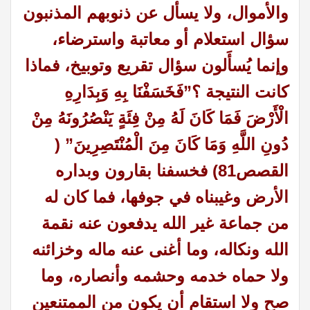
والأموال، ولا يسأل عن ذنوبهم المذنبون
سؤال استعلام أو معاتبة واسترضاء،
وإنما يُسأَلون سؤال تقريع وتوبيخ، فماذا
كانت النتيجة ؟”فَخَسَفْنَا بِهِ وَبِدَارِهِ
الْأَرْضَ فَمَا كَانَ لَهُ مِنْ فِئَةٍ يَنْصُرُونَهُ مِنْ
دُونِ اللَّهِ وَمَا كَانَ مِنَ الْمُنْتَصِرِينَ” (
القصص81)
فخسفنا بقارون وبداره
الأرض وغيبناه في جوفها، فما كان له
من جماعة غير الله يدفعون عنه نقمة
الله ونكاله، وما أغنى عنه ماله وخزائنه
ولا حماه خدمه وحشمه وأنصاره، وما
صح ولا استقام أن يكون من الممتنعين