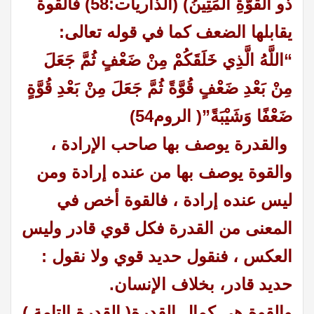
ذُو الْقُوَّةِ الْمَتِينُ) (الذاريات:58) فالقوة
يقابلها الضعف كما في قوله تعالى:
“اللَّهُ الَّذِي خَلَقَكُمْ مِنْ ضَعْفٍ ثُمَّ جَعَلَ
مِنْ بَعْدِ ضَعْفٍ قُوَّةً ثُمَّ جَعَلَ مِنْ بَعْدِ قُوَّةٍ
ضَعْفًا وَشَيْبَةً”( الروم54)
والقدرة يوصف بها صاحب الإرادة ،
والقوة يوصف بها من عنده إرادة ومن
ليس عنده إرادة ، فالقوة أخص في
المعنى من القدرة فكل قوي قادر وليس
العكس ، فنقول حديد قوي ولا نقول :
حديد قادر، بخلاف الإنسان.
والقوة هي كمال القدرة( القدرة التامة )