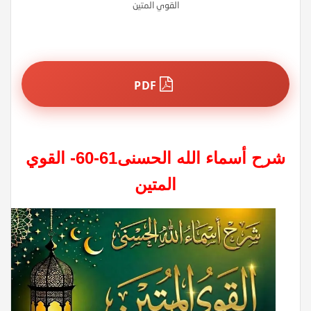
القوي المتين
PDF
شرح أسماء الله الحسنى
61-60- القوي
المتين