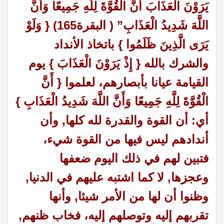
يَرَوْنَ الْعَذَابَ أَنَّ الْقُوَّةَ لِلَّهِ جَمِيعًا وَأَنَّ
اللَّهَ شَدِيدُ الْعَذَابِ” ( البقرة165)
{ وَلَوْ
يَرَى الَّذِينَ ظَلَمُوا }
باتخاذ الأنداد
والشرك بالله
{ إِذْ يَرَوْنَ الْعَذَابَ }
يوم
القيامة عيانا بأبصارهم، لعلموا
{ أَنَّ
الْقُوَّةَ لِلَّهِ جَمِيعًا وَأَنَّ اللَّهَ شَدِيدُ الْعَذَابِ }
أي: أن القوة والقدرة لله كلها, وأن
أندادهم ليس فيها من القوة شيء،
فتبين لهم في ذلك اليوم ضعفها
وعجزها, لا كما اشتبه عليهم في الدنيا,
وظنوا أن لها من الأمر شيئا, وأنها
تقربهم إليه وتوصلهم إليه، فخاب ظنهم,