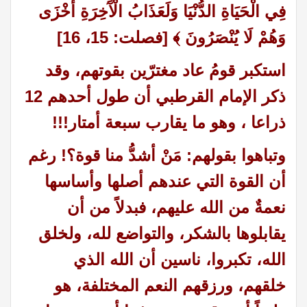
فِي الْحَيَاةِ الدُّنْيَا وَلَعَذَابُ الْآَخِرَةِ أَخْزَى
وَهُمْ لَا يُنْصَرُونَ ﴾ [فصلت: 15، 16]
استكبر قومُ عاد مغترّين بقوتهم، وقد
ذكر الإمام القرطبي أن طول أحدهم 12
ذراعا ، وهو ما يقارب سبعة أمتار!!!
وتباهوا بقولهم: مَنْ أشدُّ منا قوة؟! رغم
أن القوة التي عندهم أصلها وأساسها
نعمةٌ من الله عليهم، فبدلاً من أن
يقابلوها بالشكر، والتواضع لله، ولخلق
الله، تكبروا، ناسين أن الله الذي
خلقهم، ورزقهم النعم المختلفة، هو