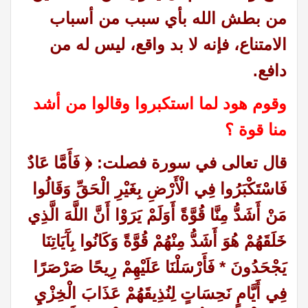
من بطش الله بأي سبب من أسباب
الامتناع، فإنه لا بد واقع، ليس له من
دافع.
وقوم هود لما استكبروا وقالوا من أشد
منا قوة ؟
قال تعالى في سورة فصلت: ﴿ فَأَمَّا عَادٌ
فَاسْتَكْبَرُوا فِي الْأَرْضِ بِغَيْرِ الْحَقِّ وَقَالُوا
مَنْ أَشَدُّ مِنَّا قُوَّةً أَوَلَمْ يَرَوْا أَنَّ اللَّهَ الَّذِي
خَلَقَهُمْ هُوَ أَشَدُّ مِنْهُمْ قُوَّةً وَكَانُوا بِآَيَاتِنَا
يَجْحَدُونَ * فَأَرْسَلْنَا عَلَيْهِمْ رِيحًا صَرْصَرًا
فِي أَيَّامٍ نَحِسَاتٍ لِنُذِيقَهُمْ عَذَابَ الْخِزْيِ