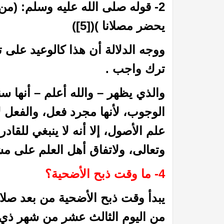
2- قوله صلى الله عليه وسلم: (م
يحضر مصلانا )(
[5]
)
ووجه الدلالة أن هذا كالوعيد على ت
ترك واجب .
والذي يظهر – والله أعلم – أنها س
الوجوب، لأنها مجرد فعل، والفعل 
 القيامة
عظمة الله رب العالمين: (25) قال الله عز وجل : يؤذيني ابن آدم يسب الدهر
علم الأصول، إلا أنه لا ينبغي للقادر
وتعالى، ولاتفاق أهل العلم على مش
4- ما وقت ذبح الأضحية؟
يبدأ وقت ذبح الأضحية من بعد صل
من اليوم الثالث عشر من شهر ذي ال