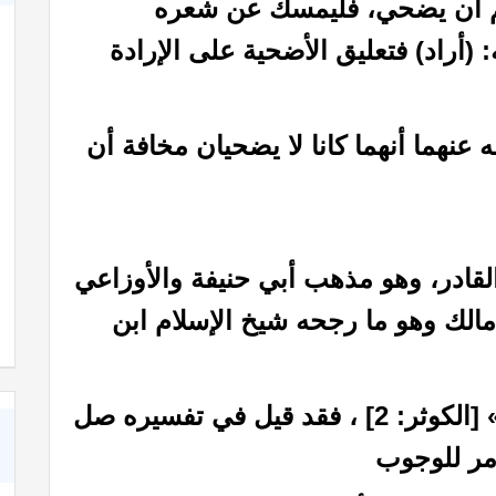
دكم أن يضحي، فليمسك عن شعره
: (أراد) فتعليق الأضحية على الإرادة
عنهما أنهما كانا لا يضحيان مخافة أن
القادر، وهو مذهب أبي حنيفة والأوزاعي
شعر عن الأخوة في الله
مالك وهو ما رجحه شيخ الإسلام ابن
1- قوله تعالى: «فصل لربك وانحر» [الكوثر: 2] ، فقد قيل في تفسيره صل
أمر للوجوب