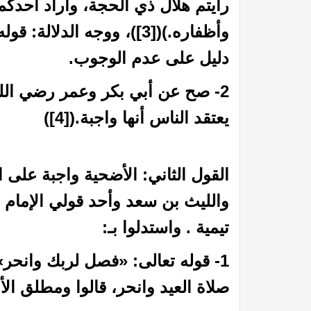
رأيتم هلال ذي الحجة، وأراد أح
وأظفاره.)(
[3]
)، ووجه الدلالة: قوله
دليل على عدم الوجوب.
2- صح عن أبي بكر وعمر رضي الله 
يعتقد الناس أنها واجبة.(
[4]
)
القول الثاني: الأضحية واجبة على 
في الميزان د. محمد عبد المنعم
أما القــرونُ فإنهــا لأبيكِ
والليث بن سعد وأحد قولي الإمام 
تيمية . واستدلوا بـ:
صلاة العيد وانحر، قالوا ومطلق ال