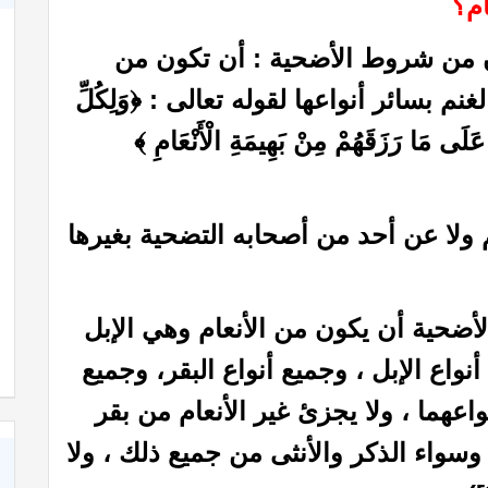
أن من شروط الأضحية : أن تكون من
نم بسائر أنواعها لقوله تعالى : ﴿وَلِكُلِّ
ِ عَلَى مَا رَزَقَهُمْ مِنْ بَهِيمَةِ الْأَنْعَامِ ﴾
 ولا عن أحد من أصحابه التضحية بغيرها
ضحية أن يكون من الأنعام وهي الإبل
نواع الإبل ، وجميع أنواع البقر، وجميع
واعهما ، ولا يجزئ غير الأنعام من بقر
سواء الذكر والأنثى من جميع ذلك ، ولا