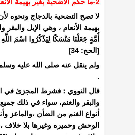
2-ما حكم الأضحية بغير بهيمة الأنعام؟
لا تصح التضحية بالدجاج ونحوه ل
بهيمة الأنعام ، وهي الإبل والبقر والغ
أُمَّةٍ جَعَلْنَا مَنْسَكًا لِيَذْكُرُوا اسْمَ اللَّه
[الحج: 34]
ولم ينقل عنه صلى الله عليه وسلم
.
قال النووي : فشرط المجزئ في الأ
والبقر والغنم، سواء في ذلك جميع أ
أنواع الغنم من الضأن ،والماعز وأن
الوحش وحميره وغيرها بلا خلاف ، و