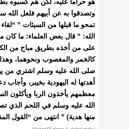
هو حراماً عليه، لكن هم كسبوه بط
وتصدقوا به عن أبيهم فلعل الله س
 الظمآن في فقه الصيام”
تمحو ما قبلها من السيئات ” “لقاء الباب 
الله: ” قال بعض العلماء: ما كان م
على من أخذه بطريق مباح من الكا
كالخمر والمغصوب ونحوهما، وهذا 
صلى الله عليه وسلم اشتري من يهو
كتاب إتحاف الدعاة بفقه الز
أهدتها له اليهودية بخيبر، وأجاب د
معظمهم يأخذون الربا ويأكلون ال
الله عليه وسلم في اللحم الذي تصد
منها هدية) ” انتهى من “القول المفيد ع