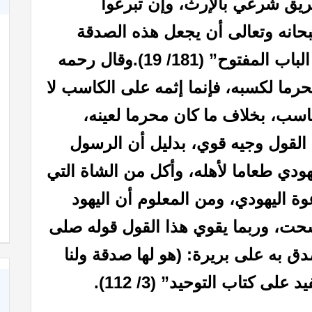
ريق شرعي بالإرث، وإن تبرعوا
بحانه وتعالى أن يجعل هذه الصدقة
المفتوح” (181/ 19).
وقال رحمه
حرما لكسبه، فإنما إثمه على الكاسب لا
سب، بخلاف ما كان محرما لعينه،
القول وجيه قوي، بدليل أن الرسول
دي طعاما لأهله، وأكل من الشاة التي
كاة
كتاب الأنفاس الزكية في شرح الأربعين النووية
عوة اليهودي، ومن المعلوم أن اليهود
سحت، وربما يقوي هذا القول قوله صلى
ق به على بريرة: (هو لها صدقة ولنا
لى كتاب التوحيد” (3/ 112).