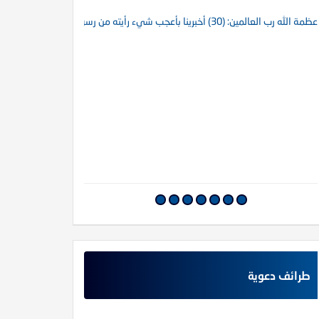
عظمة الله رب العالمين: (30) أخبرينا بأعجب شيء رأيته من رسول الله
عظمة الله رب العالمين : (29)مفاتيح الغيب خمس لا يع
طرائف دعوية