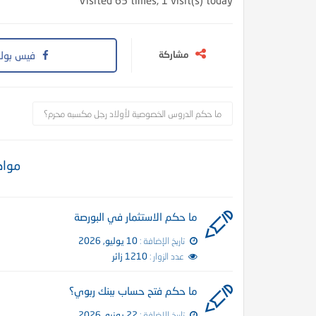
Visited 65 times, 1 visit(s) today
مشاركة
فيس بوك
ما حكم الدروس الخصوصية لأولاد رجل مكسبه محرم؟
مواض
في الميزان د. محمد عبد المنعم
أما القــرونُ فإنهــا لأبيكِ
ما حكم الاستثمار في البورصة
تاريخ الإضافة :
10 يوليو, 2026
عدد الزوار :
1210 زائر
ما حكم فتح حساب ببنك ربوي؟
تاريخ الإضافة :
22 يونيو, 2026