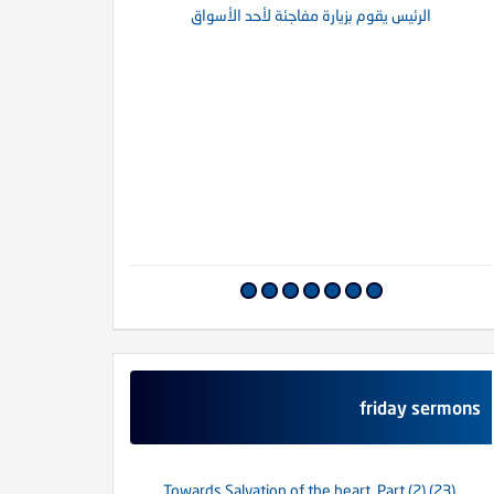
الرئيس يقوم بزيارة مفاجئة لأحد الأسواق
أما
friday sermons
(23) Towards Salvation of the heart. Part (2)