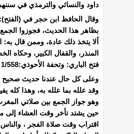
داود والنسائي والترمذي في سننهم
وقال الحافظ ابن حجر في (الفتح):
بظاهر هذا الحديث، فجوزوا الجمع
ألا يتخذ ذلك عادة، وممن قال به: 
المنذر، والقفال الكبير، وحكاه ا
فتح الباري: وتحفة الأحوذي:1/558 شرح الحديث (187).] انتهى.
 القيامة
عظمة الله رب العالمين: (25) قال الله عز وجل : يؤذيني ابن آدم يسب الدهر
وعلى كل حال عندنا حديث صحيح 
وقد علله بما علله به، وهذا كله يف
وهو جواز الجمع بين صلاتي المغر
حين يشتد تأخر وقت العشاء إلى م
اقتراب وقت صلاة الفجر ، والناس 