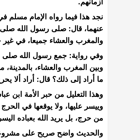
أزمانهم.
نجد هذا فيما رواه الإمام مسلم 
عنهما، قال: صلى رسول الله صلى ا
والمغرب والعشاء جميعا، في غير 
وفي رواية: جمع رسول الله صلى ال
وبين المغرب والعشاء، بالمدينة، 
في الميزان د. محمد عبد المنعم
أما القــرونُ فإنهــا لأبيكِ
ما أراد إلى ذلك؟ قال: أراد ألا يحر
وهذا التعليل من حبر الأمة ابن عبا
وييسر عليها، ولا يوقعها في الحرج
من حرج، بل يريد الله بعباده اليسر
والحديث واضح صريح على مشروعية 