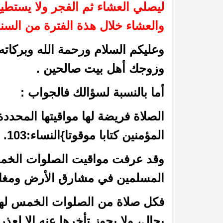
ليصلي العشاء ثم الفجر ولا يستطي
والعشاء خلال هذة الفترة من السنة 
وعليكم السلام ورحمة الله وبركاته
وزوجك أهل بيت صالحين .
أما بالنسبة لسؤالك فالجواب :
الصلاة فريضة لها مواقيتها المحددة
المؤمنين كتابا موقوتا}النساء:103.
وقد عرفت مواقيت الصلوات الخمس ب
المسلمين في مشارق الأرض ومغار
فكل صلاة من الصلوات الخمس لها وق
بحال، ولا يجوز تأخرها عنه إلا لعذر،