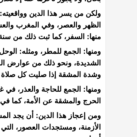
ولكن من يسر هذا الدين وواقعيته:
الظهر والعصر، وفي المغرب والعشا
منها: السفر، كما ثبت ذلك من سنة 
ومنها: الجمع للمطر، ومثله: الوحل،
الشديدة، ونحو ذلك من عوارض المن
وشدة المشقة إذا صليت كل صلاة ف
 الظمآن في فقه الصيام”
كتاب إتحاف الدعاة بفقه الز
ومنها: الجمع للحاجة والعذر، في 
الحرج والمشقة عن الأمة، كما في 
ومن إعجاز هذا الدين: أن يجد ال
الأزمنة، ومستجدات العصور، التي ل