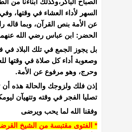
الصباح الباكر،وكذلك أبناءنا من ال
السهر لأداء العشاء في وقتها، وف
عن الأمة بنص القرآن، وبما قاله ر
الحضر: ابن عباس رضي الله عنهما
بل يجوز الجمع في تلك البلاد في ف
وصعوبة أداء كل صلاة في وقتها لل
لاب على كثير ممن لبس الثياب
أوباما من صحابة الرسول ؟؟
وحرج، وهو مرفوع عن الأمة.
إذن فلك ولزوجك والحالة هذه أن ت
تصليا الفجر في وقته وتتهيآن ليومك
وفقنا الله لما يحب ويرضى
* الفتوى مقتبسة من الشيخ القرضا