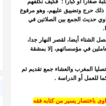
طلبة صغارا أو كبارا ؛ فكيف نكلفهم
ي ذلك حرج وتضييق عليهم، وهو مرفوع
اوي حديث الجمع بين الصلاتين في
.
صل الشتاء أيضا، لقصر النهار جدا،
عاملين في مؤسساتهم، إلا بمشقة
!!
كبسولة بالأذن
صليا المغرب والعشاء جمع تقديم ثم
ما للعمل أو الدراسة .
وى باختصار يسير من كتابه فقه