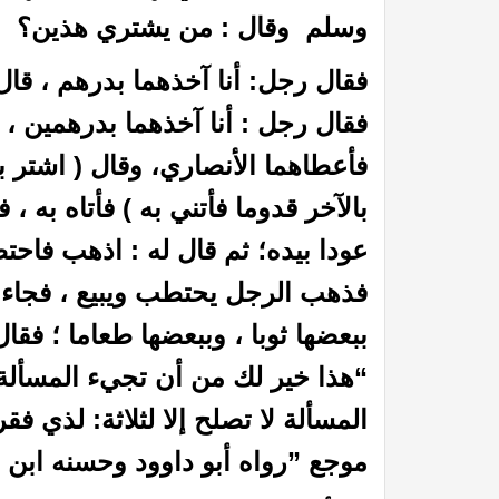
وسلم وقال : من يشتري هذين؟
فقال رجل: أنا آخذهما بدرهم ، قال 
فقال رجل : أنا آخذهما بدرهمين ، 
فأعطاهما الأنصاري، وقال ( اشتر ب
بالآخر قدوما فأتني به ) فأتاه به
لاب على كثير ممن لبس الثياب
أوباما من صحابة الرسول ؟؟
عودا بيده؛ ثم قال له : اذهب فاح
فذهب الرجل يحتطب ويبيع ، فجاء
ببعضها ثوبا ، وببعضها طعاما ؛ فق
“هذا خير لك من أن تجيء المسألة 
المسألة لا تصلح إلا لثلاثة: لذي ف
موجع ”رواه أبو داوود وحسنه ابن ح