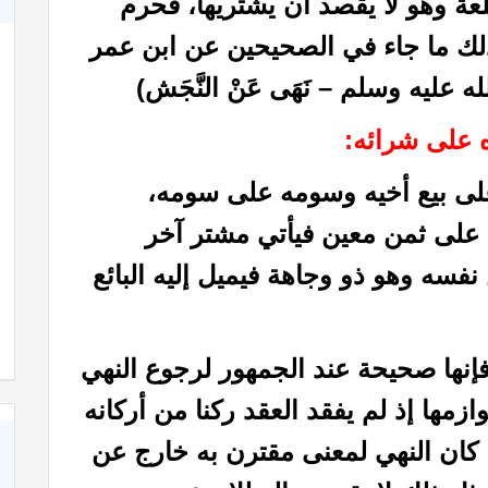
ة وهو لا يقصد أن يشتريها، فحرم
ذلك ما جاء في الصحيحين عن ابن عمر
له عليه وسلم – نَهَى عَنْ النَّجَش)
 على بيع أخيه وسومه على سومه،
ا على ثمن معين فيأتي مشتر آخر
فسه وهو ذو وجاهة فيميل إليه البائع
كاة
كتاب الأنفاس الزكية في شرح الأربعين النووية
إنها صحيحة عند الجمهور لرجوع النهي
زمها إذ لم يفقد العقد ركنا من أركانه
كان النهي لمعنى مقترن به خارج عن