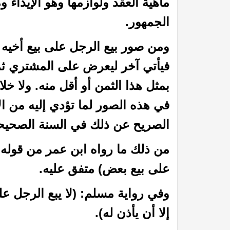
ماهية العقد ولوازمها وهو الإيذاء 
الجمهور.
ومن صور بيع الرجل على بيع أخيه 
فيأتي آخر ليعرض على المشتري ثم
بمثل هذا الثمن أو أقل منه. ولا خ
في هذه الصور لما تؤدي إليه من ال
الصريح عن ذلك في السنة الصحيح
في الميزان د. محمد عبد المنعم
أما القــرونُ فإنهــا لأبيكِ
من ذلك ما رواه ابن عمر من قوله 
على بيع بعض) متفق عليه.
وفي رواية مسلم: (لا يبع الرجل ع
إلا أن يأذن له).