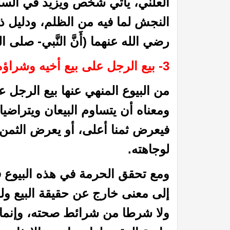
العلني، يأتي شخص ويزيد في السلع
النجش لما فيه من الظلم، ودليل 
رضي الله عنهما (أَنَّ النَّبي- صلى ال
3- بيع الرجل على بيع أخيه وشراؤه على شرائه:
من البيوع المنهي عنها بيع الرجل
ومعناه أن يتساوم البيعان ويتراضي
فيعرض ثمنا أعلى، أو يعرض الثمن ن
 الظمآن في فقه الصيام”
كتاب إتحاف الدعاة بفقه الز
لوجاهته.
ومع تحقق الحرمة في هذه البيوع ف
إلى معنى خارج عن حقيقة البيع ولوا
ولا شرطا من شرائط صحته، وإنما 