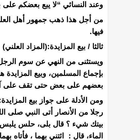
وعند النسائي “لا يبع بعضكم على ب
من أجل هذا ذهب جمهور أهل العلم 
فيها.
ثالثا / بيع المزايدة:(المزاد العلني)
ويستثنى من النهي عن سوم الرجل ع
بإجماع المسلمين، وبيع المزايدة هو
 القيامة
عظمة الله رب العالمين: (25) قال الله عز وجل : يؤذيني ابن آدم يسب الدهر
بعضهم على بعض حتى تقف على آخر 
ومن الأدلة على جواز بيع المزايد
رجلا من الأنصار أتى النبي صلى الل
بيتك شيء ؟ قال بلى، حلس يلبس
الماء، قال : ائتني بهما ، فأتاه ب