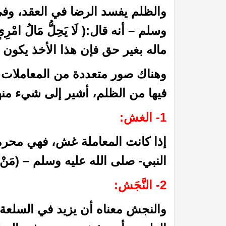
والظلم يفسد الرضا في العقد، وفي
وسلم – أنه قال:( لَا يَحِلُّ مَالُ امْرِئٍ 
ماله بغير حق فإن هذا الأخذ يكون 
وهناك صور متعددة من المعاملات 
فيها من الظلم، أشير إلى شيء منه
1- الغش:
إذا كانت المعاملة غش، فهي محرمة
النبي- صلى الله عليه وسلم – (مَنْ غَ
2- النَّجَش:
والنجش معناه أن يزيد في السلعة م