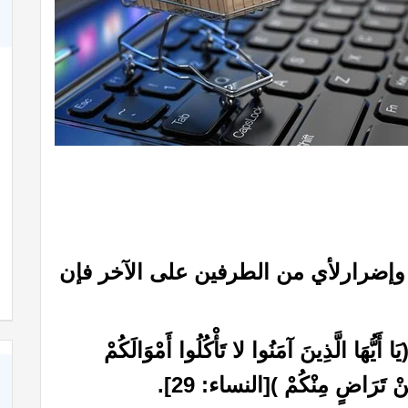
إضرارلأي من الطرفين على الآخر فإن
الَّذِينَ آمَنُوا لا تَأْكُلُوا أَمْوَالَكُمْ
 عَنْ تَرَاضٍ مِنْكُمْ )[النساء: 29].