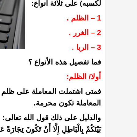
لكسبه) على ثلاثة أنواع:
1 – الظلم .
2 – الغرر .
3 – الربا .
فما تفصيل هذه الأنواع ؟
أولا/ الظلم:
فمتى اشتملت المعاملة على ظلم و
المعاملة تكون محرمة.
والدليل على ذلك قول الله تعالى: (يَا أَيُّهَا 
بَيْنَكُمْ بِالْبَاطِلِ إِلَّا أَنْ تَكُونَ تِجَارَةً