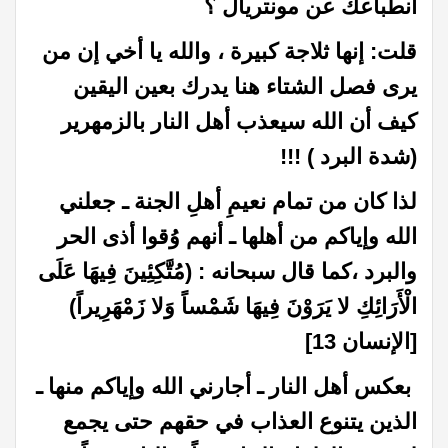
انطباعك عن مونتريال ؟
قلت: إنها ثلاجة كبيرة ، والله يا أخي إن من
يرى فصل الشتاء هنا يدرك بعين اليقين
كيف أن الله سيعذب أهل النار بالزمهرير
(شدة البرد ) !!!
لذا كان من تمام نعيمِ أهلِ الجنة ـ جعلني
الله وإياكم من أهلها ـ أنهم وُقوا أذى الحر
والبرد ،كما قال سبحانه : (مُتَّكِئِينَ فِيهَا عَلَى
الْأَرَائِكِ لا يَرَوْنَ فِيهَا شَمْساً وَلا زَمْهَرِيراً)
[الإنسان 13]
بعكس أهل النار ـ أجارني الله وإياكم منها ـ
الذين يتنوع العذاب في حقهم حتى يجمع