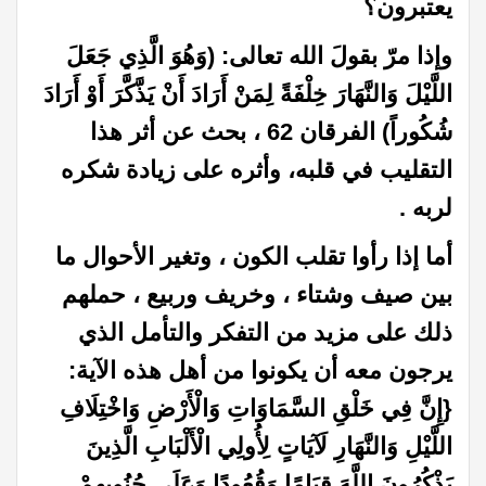
يعتبرون؟
وإذا مرّ بقولَ الله تعالى: (وَهُوَ الَّذِي جَعَلَ
اللَّيْلَ وَالنَّهَارَ خِلْفَةً لِمَنْ أَرَادَ أَنْ يَذَّكَّرَ أَوْ أَرَادَ
شُكُوراً)
الفرقان 62 ،
بحث عن أثر هذا
التقليب في قلبه، وأثره على زيادة شكره
لربه .
أما إذا رأوا تقلب الكون ، وتغير الأحوال ما
بين صيف وشتاء ، وخريف وربيع ، حملهم
ذلك على مزيد من التفكر والتأمل الذي
يرجون معه أن يكونوا من أهل هذه الآية:
{إِنَّ فِي خَلْقِ السَّمَاوَاتِ وَالْأَرْضِ وَاخْتِلَافِ
اللَّيْلِ وَالنَّهَارِ لَآيَاتٍ لِأُولِي الْأَلْبَابِ الَّذِينَ
يَذْكُرُونَ اللَّهَ قِيَامًا
وَقُعُودًا وَعَلَى جُنُوبِهِمْ