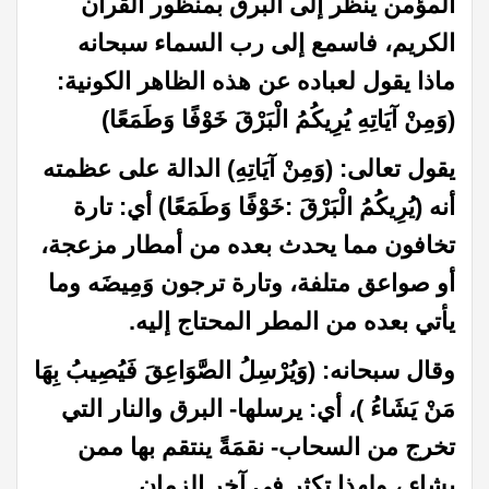
المؤمن ينظر إلى البرق بمنظور القرآن
الكريم، فاسمع إلى رب السماء سبحانه
ماذا يقول لعباده عن هذه الظاهر الكونية:
(وَمِنْ آيَاتِهِ يُرِيكُمُ الْبَرْقَ خَوْفًا وَطَمَعًا)
يقول تعالى: (وَمِنْ آيَاتِهِ) الدالة على عظمته
أنه (يُرِيكُمُ الْبَرْقَ :خَوْفًا وَطَمَعًا) أي: تارة
تخافون مما يحدث بعده من أمطار مزعجة،
أو صواعق متلفة، وتارة ترجون وَمِيضَه وما
يأتي بعده من المطر المحتاج إليه.
وقال سبحانه: (وَيُرْسِلُ الصَّوَاعِقَ فَيُصِيبُ بِهَا
مَنْ يَشَاءُ )، أي: يرسلها- البرق والنار التي
تخرج من السحاب- نقمَةً ينتقم بها ممن
يشاء ، ولهذا تكثر في آخر الزمان.