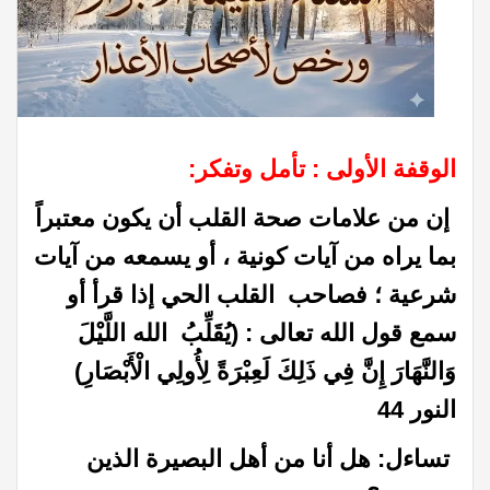
الوقفة الأولى : تأمل وتفكر:
إن من علامات صحة القلب أن يكون معتبراً
بما يراه من آيات كونية ، أو يسمعه من آيات
شرعية
؛ فصاحب
القلب الحي إذا قرأ أو
سمع قول الله تعالى : (يُقَلِّبُ الله اللَّيْلَ
وَالنَّهَارَ إِنَّ فِي ذَلِكَ لَعِبْرَةً لِأُولِي الْأَبْصَارِ)
النور 44
تساءل: هل أنا من أهل البصيرة الذين