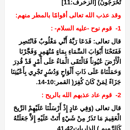
تُخْرَجُونَ) [الزخرف:11]
وقد عذب الله تعالى أقوامًا بالمطر منهم:
1- قوم نوح -عليه السلام- :
قال تعالى: فَدَعَا رَبَّهُ أَنِّي مَغْلُوبٌ فَانْتَصِر
فَفَتَحْنَا أَبْوَابَ السَّمَاءِ بِمَاءٍ مُنْهَمِرٍ وَفَجَّرْنَا
الْأَرْضَ عُيُوناً فَالْتَقَى الْمَاءُ عَلَى أَمْرٍ قَدْ قُدِرَ
وَحَمَلْنَاهُ عَلَى ذَاتِ أَلْوَاحٍ وَدُسُرٍ تَجْرِي بِأَعْيُنِنَا
جَزَاءً لِمَنْ كَانَ كُفِرَ( القمر:10-14.
2- قوم عاد عذبهم الله بالريح :
قال تعالى (وَفِي عَادٍ إِذْ أَرْسَلْنَا عَلَيْهِمْ الرِّيحَ
الْعَقِيمَ مَا تَذَرُ مِنْ شَيْءٍ أَتَتْ عَلَيْهِ إِلاَّ جَعَلَتْهُ
كَالرَّمِيمِ ) الذاريات41،42