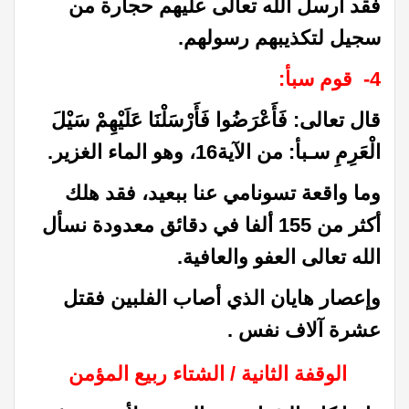
فقد أرسل الله تعالى عليهم حجارة من
سجيل لتكذيبهم رسولهم.
4- قوم سبأ:
قال تعالى: فَأَعْرَضُوا فَأَرْسَلْنَا عَلَيْهِمْ سَيْلَ
الْعَرِمِ سـبأ: من الآية16، وهو الماء الغزير.
وما واقعة تسونامي عنا ببعيد، فقد هلك
أكثر من 155 ألفا في دقائق معدودة نسأل
الله تعالى العفو والعافية.
وإعصار هايان الذي أصاب الفلبين فقتل
عشرة آلاف نفس .
الوقفة الثانية / الشتاء ربيع المؤمن