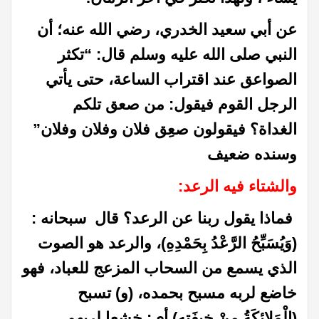
عن أبي سعيد الخدري، رضي الله عنه؛ أن
النبي صلى الله عليه وسلم قال: “تكثر
الصواعق عند اقتراب الساعة، حتى يأتي
الرجل القوم فيقول: من صعق تلكم
الغداة؟ فيقولون صعِق فلان وفلان وفلان”
وسنده ضعيف
والشتاء فيه الرعد:
فماذا يقول ربنا عن الرعد؟ قال سبحانه :
(وَيُسَبِّحُ الرَّعْدُ بِحَمْدِهِ)، والرعد هو الصوت
الذي يسمع من السحاب المزعج للعباد، فهو
خاضع لربه مسبح بحمده، (و) تسبح
(الْمَلائِكَةُ مِنْ خِيفَتِهِ) أي: خشعا لربهم