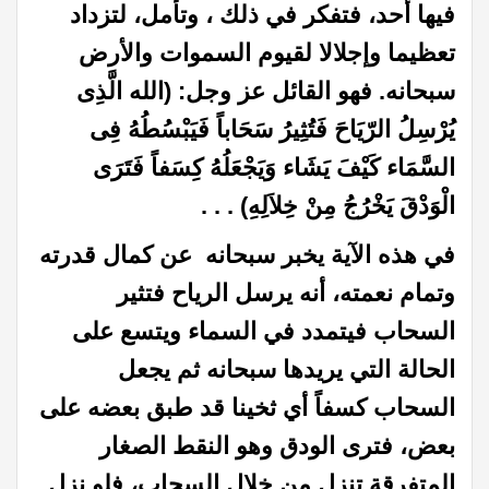
فيها أحد، فتفكر في ذلك ، وتأمل، لتزداد
تعظيما وإجلالا لقيوم السموات والأرض
سبحانه. فهو القائل عز وجل: (الله الَّذِى
يُرْسِلُ الرّيَاحَ فَتُثِيرُ سَحَاباً فَيَبْسُطُهُ فِى
السَّمَاء كَيْفَ يَشَاء وَيَجْعَلُهُ كِسَفاً فَتَرَى
الْوَدْقَ يَخْرُجُ مِنْ خِلاَلِهِ) . . .
في هذه الآية
يخبر سبحانه عن كمال قدرته
وتمام نعمته، أنه يرسل الرياح فتثير
السحاب فيتمدد في السماء ويتسع على
الحالة التي يريدها سبحانه ثم يجعل
السحاب كسفاً أي ثخينا قد طبق بعضه على
بعض، فترى الودق وهو النقط الصغار
المتفرقة تنزل من خلال السحاب، فلو نزل