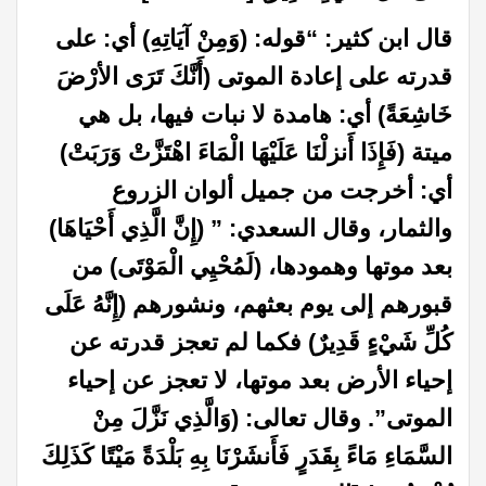
قال ابن كثير: “قوله: (وَمِنْ آيَاتِهِ) أي: على
قدرته على إعادة الموتى (أَنَّكَ تَرَى الأرْضَ
خَاشِعَةً) أي: هامدة لا نبات فيها، بل هي
ميتة (فَإِذَا أَنزلْنَا عَلَيْهَا الْمَاءَ اهْتَزَّتْ وَرَبَتْ)
أي: أخرجت من جميل ألوان الزروع
والثمار، وقال السعدي: ” (إِنَّ الَّذِي أَحْيَاهَا)
بعد موتها وهمودها، (لَمُحْيِي الْمَوْتَى) من
قبورهم إلى يوم بعثهم، ونشورهم (إِنَّهُ عَلَى
كُلِّ شَيْءٍ قَدِيرٌ) فكما لم تعجز قدرته عن
إحياء الأرض بعد موتها، لا تعجز عن إحياء
الموتى”. وقال تعالى: (وَالَّذِي نَزَّلَ مِنْ
السَّمَاءِ مَاءً بِقَدَرٍ فَأَنشَرْنَا بِهِ بَلْدَةً مَيْتًا كَذَلِكَ