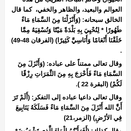
العوالم والبعيد، والظاهر والخفي،
كما قال
الخالق سبحانه
: (وَأَنْزَلْنَا مِنَ السَّمَاءِ مَاءً
طَهُورًا * لِنُحْيِيَ بِهِ بَلْدَةً مَيْتًا وَنُسْقِيَهُ مِمَّا
خَلَقْنَا أَنْعَامًا وَأَنَاسِيَّ كَثِيرًا) (الفرقان 48-49)
.
وقال تعالى ممتناً على عباده: (وَأَنْزَلَ مِنَ
السَّمَاءِ مَاءً فَأَخْرَجَ بِهِ مِنَ الثَّمَرَاتِ رِزْقًا
لَكُمْ) (البقرة 22 ).
وقال تعالى داعيا عباده إلى التفكر: (أَلَمْ تَرَ
أَنَّ الله أَنْزَلَ مِنَ السَّمَاءِ مَاءً فَسَلَكَهُ يَنَابِيعَ
فِي الأرْضِ) (الزمر،21)
وقال كذلك: (أَفَرَأَيْتُمُ الْمَاءَ الَّذِي تَشْرَبُونَ*