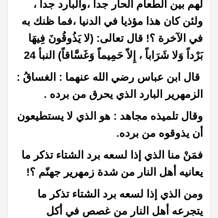
لهم بين الطعام الحار جداً ،والبارد جداً ،
ولئن كان هذا مؤذيا في الدنيا ،فما ظنك به
في الآخرة ؟! قال تعالى: (لا يَذُوقُونَ فِيهَا
بَرْداً وَلا شَرَاباً ، إِلاّ حَمِيماً وَغَسَّاقاً) النبأ 24
قال ابن عباس رضي الله عنهما : الغساقُ :
الزمهرير البارد الذي يحرق من برده .
وقال تلميذه مجاهد : هو الذي لا يستطيعون
أن يذوقوه من برده.
فمَنْ منا الذي إذا لسعه برد الشتاء تذكر ما
يعانيه أهل النار من شدة زمهرير جهنّم ؟!
ومن الذي إذا لسعه برد الشتاء تذكر ما
يتجرعه أهل النار من غصص في أكل