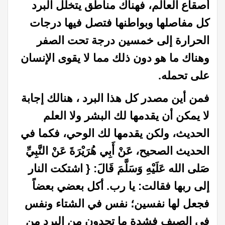
أصقاع العالم، فهناك مناطق يتخلل البرد
كل مفاصلها وبواطنها فتصل فيها درجات
الحرارة إلى خمسين درجة تحت الصفر
وهناك ما هو دون ذلك مما لا يقوى الإنسان
على تحمله.
فمن أين مصدر كل هذا البرد ، هنالك إجابة
لا يمكن أن يقدمها لك البشر ولا العلم
الحديث، ولكن يقدمها لك الوحي، فكما في
الحديث الصحيح، عَنْ أَبِي هُرَيْرَةَ عَنْ النَّبِيِّ
صَلى الله عَلَيْهِ وَسَلَّمَ قَالَ: { اشتكت النار
إلى ربها فقالت: يا رب. أكل بعضي بعضاً
فجعل لها نفسين؛ نفس في الشتاء ونفس
في الصيف فشدة ما تجدون من البرد من