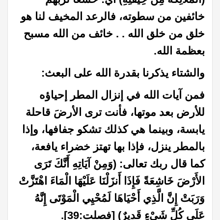
خائفين من سطوته، فالرعد المخيف لنا هو
خلق من خلق الله . . خائف من الله مسبح
بعظمة الله.
والشتاء يذكرنا بقدرة الله على البعث:
فمن آيات الله في إنزال المطر إحياؤه
للأرض بعد موتها، فأنت ترى الأرضَ قاحلة
يابسة، وبينما هي كذلك تشكو جفافها، وإذا
بالمطر ينزل، فإذا بها تهتز خضراء يافعة،
كما قال ربك تعالى: (وَمِنْ آيَاتِهِ أَنَّكَ تَرَى
الأَرْضَ خَاشِعَةً فَإِذَا أَنزَلْنَا عَلَيْهَا الْمَاءَ اهْتَزَّتْ
وَرَبَتْ إِنَّ الَّذِي أَحْيَاهَا لَمُحْيِي الْمَوْتَى إِنَّهُ
عَلَى كُلِّ شَيْءٍ قَدِيرٌ) [فصلت:39].