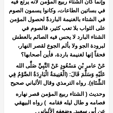
وإنما كان الشتاء ربيع المؤمن لأنه يرتع فيه
في بساتين الطاعات،
وكانوا يسمون الصوم
في الشتاء بالغنيمة الباردةً لحصول المؤمن
على الثواب بلا تعب كثير، فالصوم في
الشتاء البارد لا يحس فيه الصائم بالعطش
لبرودة الجو ولا بألم الجوع لقصر النهار،
فحقاً إنها لغنيمة باردة، فأين أصحابها؟
عَنْ عامر بْنِ مَسْعُودٍ عَنْ النَّبِيِّ صَلَّى الله
عَلَيْهِ وَسَلَّمَ قَالَ: (الْغَنِيمَةُ الْبَارِدَةُ الصَّوْمُ فِي
الشِّتَاءِ). رواه الترمذي وقال الألباني صحيح
وحديث ( الشتاء ربيع المؤمن قصر نهاره
فصامه و طال ليله فقامه )‌ رواه البيهقي
عن أبي سعيد. وضعفه الألباني .