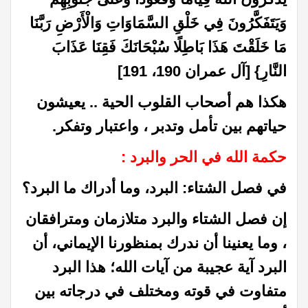
وَيَتَفَكَّرُونَ فِي خَلْقِ السَّمَاوَاتِ وَالْأَرْضِ رَبَّنَا
مَا خَلَقْتَ هَذَا بَاطِلًا سُبْحَانَكَ فَقِنَا عَذَابَ
النَّارِ} [آل عمران 190، 191]
هكذا هم أصحاب القلوب الحية .. يعيشون
حياتهم بين تأمل وتدبر ، واعتبار وتفكر.
حكمة الله في الحر والبرد :
في فصل الشتاء: البرد، وما أدراك ما البرد؟
إن فصل الشتاء والبرد متلازمان ومترافقان
، وما يعنينا أن ندرك بمنظورنا الإيماني، أن
البرد آية عجيبة من آيات الله؛ هذا البرد
متفاوت في قوته ومختلف في درجاته بين