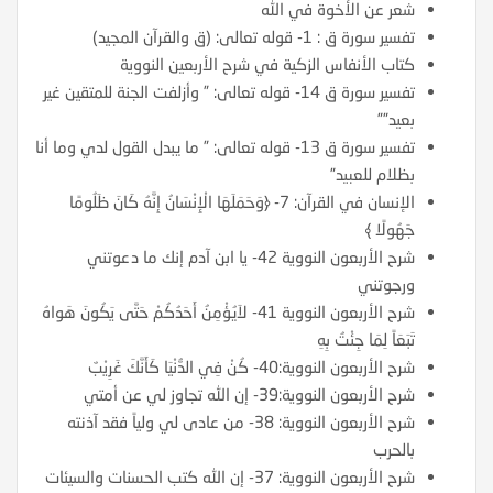
شعر عن الأخوة في الله
تفسير سورة ق : 1- قوله تعالى: (ق والقرآن المجيد)
كتاب الأنفاس الزكية في شرح الأربعين النووية
تفسير سورة ق 14- قوله تعالى: ” وأزلفت الجنة للمتقين غير
بعيد””
تفسير سورة ق 13- قوله تعالى: ” ما يبدل القول لدي وما أنا
بظلام للعبيد”
الإنسان في القرآن: 7- ﴿وَحَمَلَهَا الْإِنْسَانُ إِنَّهُ كَانَ ظَلُومًا
جَهُولًا ﴾
شرح الأربعون النووية 42- يا ابن آدم إنك ما دعوتني
ورجوتني
شرح الأربعون النووية 41- لاَيُؤْمِنُ أَحَدُكُمْ حَتَّى يَكُونَ هَواهُ
تَبَعَاً لِمَا جِئْتُ بِهِ
شرح الأربعون النووية:40- كُنْ فِي الدُّنْيَا كَأَنَّكَ غَرِيْبٌ
شرح الأربعون النووية:39- إن الله تجاوز لي عن أمتي
شرح الأربعون النووية: 38- من عادى لي ولياً فقد آذنته
بالحرب
شرح الأربعون النووية: 37- إن الله كتب الحسنات والسيئات