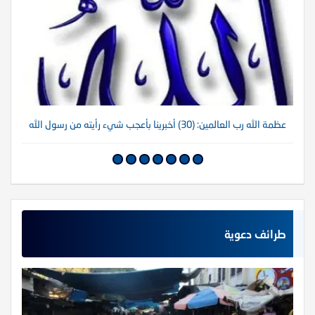
عظمة الله رب العالمين: (30) أخبرينا بأعجب شيء رأيته من رسول الله
عظم
طرائف دعوية