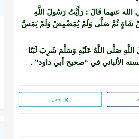
ه عنهما قَالَ : رَأَيْتُ رَسُولَ اللَّهِ
 مِنْ شَاةٍ ثُمَّ صَلَّى وَلَمْ يُمَضْمِضْ وَلَمْ يَمَسَّ
لَّى اللَّهُ عَلَيْهِ وَسَلَّمَ شَرِبَ لَبَنًا
َلَّى . حسنه الألباني في “صحيح أبي داود” .
إكس