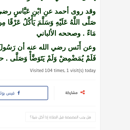
وقد روى أحمد عنِ ابْنِ عَبَّاسٍ رضي الل
صَلَّى اللَّهُ عَلَيْهِ وَسَلَّمَ يَأْكُلُ عَرْقًا
مَاءً . وصححه الألباني
وعن أَنَس رضي الله عنه أن رَسُولَ اللَّهِ صَ
فَلَمْ يُمَضْمِضْ وَلَمْ يَتَوَضَّأْ وَص
Visited 104 times, 1 visit(s) today
مشاركة
فيس بوك
هل يجب المضمضة قبل الصلاة إذا أكل شيئا؟