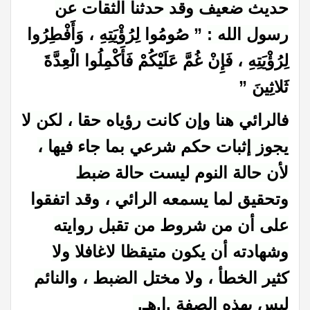
حديث ضعيف
وقد حدثنا الثقات عن
رسول الله :
”
صُومُوا لِرُؤْيَتِهِ
، وَأَفْطِرُوا
لِرُؤْيَتِهِ ، فَإِنْ غُمَّ عَلَيْكُمْ فَأَكْمِلُوا الْعِدَّةَ
ثَلاثِينَ ”
فالرائي هنا وإن كانت رؤياه حقا ، لكن لا
يجوز إثبات حكم شرعي بما جاء فيها ،
لأن حالة النوم ليست حالة ضبط
وتحقيق لما يسمعه الرائي ، وقد اتفقوا
على أن من شروط من تقبل روايته
وشهادته أن يكون متيقظا لاغافلا ولا
كثير الخطأ ، ولا مختل الضبط ، والنائم
ليس بهذه الصفة .ا.هـ.