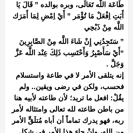
طَاعَة اللَّه تَعَالَى، وبره بوالده ” قَالَ يَا
أَبَتِ اِفْعَلْ مَا تُؤْمَر ” أَيْ اِمْضِ لِمَا أَمَرَك
اللَّه مِنْ ذَبْحِي
” سَتَجِدُنِي إِنْ شَاءَ اللَّه مِنْ الصَّابِرِينَ
“أَيْ سَأَصْبِرُ وَأَحْتَسِب ذَلِكَ عِنْد اللَّه عَزَّ
وَجَلَّ .
إنه يتلقى الأمر لا في طاعة واستسلام
فحسب، ولكن في رضى ويقين.. ولم
يقُلْ: افعل ما تريد؛ لأن طاعته لأبيه هنا
من باطن طاعته لله تعالى وامتثاله لأمر
ربه، فهو يدرك تماماً أن أباه مُتلَقٍّ الأمر
من الله، وإنْ جاء هذا الأمر في شكل