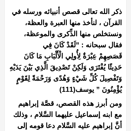
ذكر الله تعالى قصص أنبيائه ورسله في
القرآن ، لنأخذ منها العبرة والعظة،
ونستخلص منها الذِّكرى والموعظة،
فقال سبحانه
” :
لَقَدْ كَانَ فِي
قَصَصِهِمْ عِبْرَةٌ لِأُولِي الْأَلْبَابِ مَا كَانَ
حَدِيثًا يُفْتَرَى وَلَكِنْ تَصْدِيقَ الَّذِي بَيْنَ يَدَيْهِ
وَتَفْصِيلَ كُلِّ شَيْءٍ وَهُدًى وَرَحْمَةً لِقَوْمٍ
يُؤْمِنُونَ ” يوسف
(111)
ومن أبرز هذه القصص، قصَّة إبراهيم
مع ابنه إسماعيل عليهما السَّلام ، وذلك
أنَّ إبراهيم عليه السَّلام دعا قومه إلى