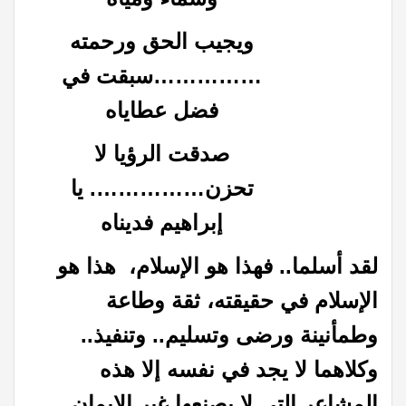
ويجيب الحق ورحمته
……………سبقت في
فضل عطاياه
صدقت الرؤيا لا
تحزن……………. يا
إبراهيم فديناه
لقد أسلما.. فهذا هو الإسلام، هذا هو
الإسلام في حقيقته، ثقة وطاعة
وطمأنينة ورضى وتسليم.. وتنفيذ..
وكلاهما لا يجد في نفسه إلا هذه
المشاعر التي لا يصنعها غير الإيمان