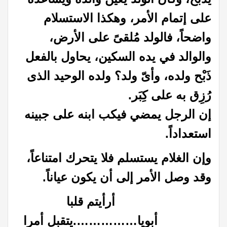
على إتمام الأمر، وهكذا الاستسلام
واضحاً، فالولد مُلقىً على الأرض،
والوالد في يده السكين، يحاول بالفعل
ذَبْح ولده، وأىّ ولد؟ ولده الوحيد الذى
رُزِق به على كِبَر.
إن الرجل يمضي فيكب ابنه على جبينه
استعداداً.
وإن الغلام يستسلم فلا يتحرك امتناعاً،
وقد وصل الأمر إلى أن يكون عياناً.
أرأيتم قلبا
أبويا…………….يتقبل أمرا