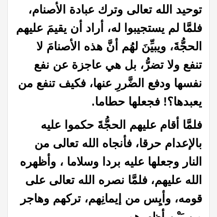
توحيد الله تعالى وترك عبادة الأصنام،
فلمَّا لم يستجيبوا له، أراد أن يقيمَ عليهم
الحجُّةَ، ويبيِّنَ لهُم أنَّ هذه الأصنامَ لا
تنفع ولا تضرُّ، بل هي عاجزة عن نفع
نفسها ودفع الضَّررِ عنها، فكيف تنفع من
يعبدها؟! فجعلها حطاما
.
فلمَّا أقام عليهم الحجُّةَ حكموا عليه
بالإعدام حرقا، فأنجاه الله تعالى من
النار وجعلها عليه بردا وسلاما ، وأظهره
الله عليهم، فلمَّا نصره الله تعالى على
قومه، وأيِس من إيمانِهم، تركهم وهاجر
مِن بَيْنِ أظهرهم.