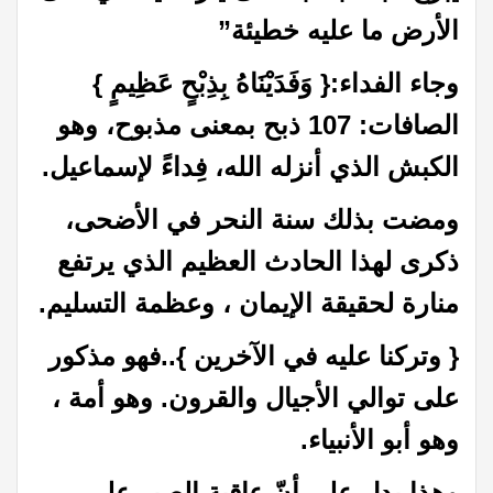
الأرض ما عليه خطيئة”
وجاء الفداء:{ وَفَدَيْنَاهُ بِذِبْحٍ عَظِيمٍ }
الصافات: 107 ذبح بمعنى مذبوح، وهو
الكبش الذي أنزله الله، فِداءً لإسماعيل.
ومضت بذلك سنة النحر في الأضحى،
ذكرى لهذا الحادث العظيم الذي يرتفع
منارة لحقيقة الإيمان ، وعظمة التسليم.
{ وتركنا عليه في الآخرين }..فهو مذكور
على توالي الأجيال والقرون. وهو أمة ،
وهو أبو الأنبياء.
وهذا يدل على أنّ عاقبة الصبر على