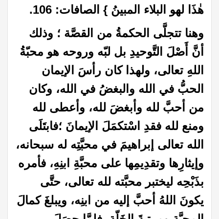
هٰذَا لهو البلاء المبينُ } الصافات: 106.
وهنا تتجلَّى الحكمةُ من القصَّة ؛ وذلك
أنَّ أَصْلَ التَّوحيدِ بل لبّه وروحه هو محبّةُ
اللهِ تعالى، ولهذا كان رأسَ الإيمان
الحبُّ في الله والبغضُ في الله، وكان
من أحبَّ لله وأبغضَ لله، وأعطى لله
ومنع لله فقدِ اسْتكمَلَ الإيمانَ ؛فابتَلَى
الله تعالى إبراهيمَ في محبَّتِه له سبحانه،
وإيثارِها وتقدِيمِها على محبَّةِ ابنِهِ، فأمره
بذَبْحِه ليختبر محبَّته لله تعالى، حتَّى
يكونَ اللهُ أحبَّ إليه من ابنِه، ويبلغَ كمالَ
المحبَّةِ ومرتبةَ الخَلّة. فلمَّا حصَلَ