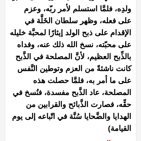
ولدِه، فلمَّا استسلم لأمر ربّه، وعزم
على فعله، وظهر سلطان الخَلَّة في
الإقدام على ذبح الولد إيثارًا لمحبَّة خليله
على محبّته، نسخ الله ذلك عنه، وفداه
بالذِّبح العظيم، لأنَّ المصلحة في الذَّبح
كانت ناشئةً من العزم وتوطين النَّفس
على ما أمر به، فلمَّا حصلت هذه
المصلحة، عاد الذَّبح مفسدة، فنُسخ في
حقِّه، فصارت الذَّبائح والقرابين من
الهدايا والضَّحايا سُنَّة في اتّباعه إلى يوم
القيامة)