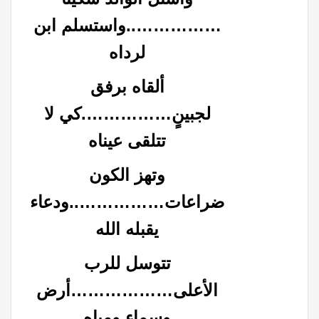
……………..واستسلم ابن
لرداه
ألقاه برفق
لجبينٍ…………….كي لا
تتلقى عيناه
وتهز الكون
ضراعات……………..ودعاء
يقبله الله
تتوسل للرب
الأعلى………………أرض
وسماء ومياه