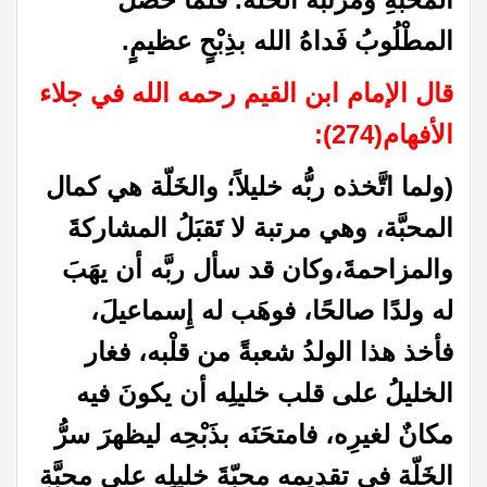
المطْلُوبُ فَداهُ الله بذِبْحٍ عظيمٍ
.
قال الإمام ابن القيم رحمه الله في جلاء
الأفهام(274):
(ولما اتَّخذه ربُّه خليلاً؛ والخَلّة هي كمال
المحبَّة، وهي مرتبة لا تَقبَلُ المشاركةَ
والمزاحمةَ،وكان قد سأل ربَّه أن يهَبَ
له ولدًا صالحًا، فوهَب له إِسماعيلَ،
فأخذ هذا الولدُ شعبةً من قلْبه، فغار
الخليلُ على قلب خليلِه أن يكونَ فيه
مكانٌ لغيرِه، فامتحَنَه بذَبْحِه ليظهرَ سرُّ
الخَلّة في تقدِيمه محبّةَ خليلِه على محبَّةِ