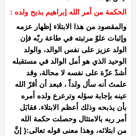
الحكمة من أمر الله إبراهيم بذبح ولده :
والمقصود من هذا الابتلاء إظهار عزمه
وإثبات علوّ مرتبته في طاعة ربّه فإن
الولد عزيز على نفس الوالد، والولد
الوحيد الذي هو أمل الوالد في مستقبله
أشدّ عزّة على نفسه لا محالة، وقد
علمتَ أنه سأل ولداً ، فبعد أن أقرّ الله
عينه بإجابة سؤله وترعرع ولده أمره
بأن يذبحه وذلك أعظم الابتلاء. فقابَل
أمر ربه بالامتثال وحصلت حكمة الله
من ابتلائه، وهذا معنى قوله تعالى:{ إنَّ