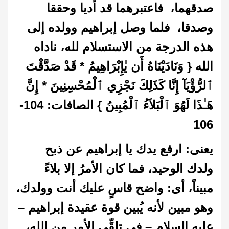
صدقهما، فاعتبرهما قد أديا وحققا
وصدقا، فلما وصل إبراهيم وولده إلى
هذه الدرجة من الاستسلام لله، ناداه
الله { وَنَادَيْنَاهُ أَن يٰإِبْرَاهِيمُ * قَدْ صَدَّقْتَ
ٱلرُّؤْيَآ إِنَّا كَذَلِكَ نَجْزِي ٱلْمُحْسِنِينَ * إِنَّ
هَـٰذَا لَهُوَ ٱلْبَلاَءُ ٱلْمُبِينُ } الصافات: 104-
106
يعنى: ارفع يدك يا إبراهيم عن ذبح
ولدك الوحيد، فما كان الأمرُ إلا بلاءً
مبيناً، أى: واضح قاسٍ عليك أنت وولدك،
وهو مبين لأنه يُبين قوة عقيدة إبراهيم –
عليه السلام – فى تلقِّى الأمر من الله،