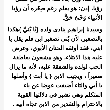
رؤيا، إذن: هو يعلم رغم صِغَره أن رؤيا
الأنبياء وَحْىٌ حَقٌّ.
وسيدنا إبراهيم ينادى ولده {يٰا بُنَيَّ }هكذا
بالتصغير، لأن بُنى تصغير ابن فلم يقل يا
ابني، فقد أوثقه الحنان الأبوي، وعرض
عليه هذا الابتلاء، وهو مشحون بعاطفة
الحب لولده والشفقة عليه، لأنه ما يزال
صغيراً ، ويجيب الابن { يا أبت } وأصلها
يا أبي والتاء أضيفت عوضا عن ياء
المتكلم وهي تشير في دلالتها القوية
بالاحترام والتقدير من الابن تجاه أبيه .