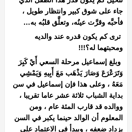
جاء على شوق كبير وانتظار طويل ،
فأحبَّه وقرَّت عينُه، وتعلَّق قلبُه به…
ترى كم يكون قدره عند والديه
ومحبتهما له؟!!!
وبلغ إسماعيل مرحلة السعي أَيْ كَبِرَ
وَتَرَعْرَعَ وَصَارَ يَذْهَب مَعَ أَبِيهِ وَيَمْشِي
مَعَهُ ، وعلى هذا فإن إسماعيل في سن
بداية الشباب ثلاثة عشر عاما تقريبا ،
ووالده قد قارب المئة عام ، ومن
المعلوم أن الوالد حينما يكبر في السن
يزداد ضعفه ، ويبدأ في الاعتماد على