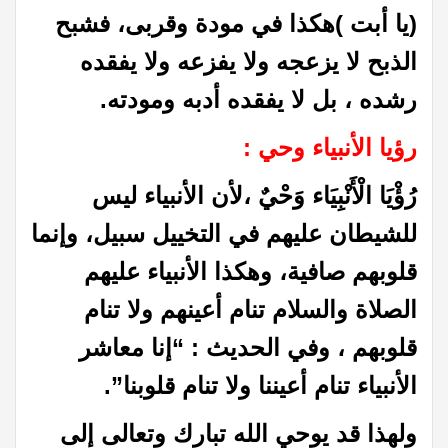
(يا أبت )هكذا في مودة وقربى، فشبح
الذبح لا يزعجه ولا يفزعه ولا يفقده
رشده ، بل لا يفقده أدبه ومودته.
رؤيا الأنبياء وحي :
رُؤْيَا الْأَنْبِيَاء وَحْيٌ ،لأن الأنبياء ليس
للشيطان عليهم في التخييل سبيل، وإنما
قلوبهم صافية، وھكذا الأنبیاء علیھم
الصلاة والسلام تنام أعینھم ولا تنام
قلوبھم ، وفي الحديث : “إنا معاشر
الأنبیاء تنام أعیننا ولا تنام قلوبنا”.
ولھذا قد یوحي الله تبارك وتعالى إلى