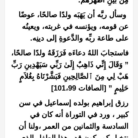
وسأل ربَّه أن يَهَبَه ولدًا صالحًا، عوضًا
عن قومه، ويؤنسه في غربته، ويعينُه
على طاعة ربِّه والدَّعوةِ إلى دينِه.
فاستجابَ اللهُ دعاءَه فَرَزَقَهُ ولدًا صالحًا،
” وَقَالَ إِنِّي ذَاهِبٌ إِلَىٰ رَبِّي سَيَهْدِينِ رَبِّ
هَبْ لِي مِنَ ٱلصَّالِحِينِ فَبَشَّرْنَاهُ بِغُلاَمٍ
حَلِيمٍ ” [الصافات 101،99]
رزق إبراهيم بولده إسماعيل في سن
كبير ، ورد في التوراة أنه كان في
السادسة والثمانين من العمر ،ولنا أن
نتخيل كم يكون قدر هذا الطفل الذي