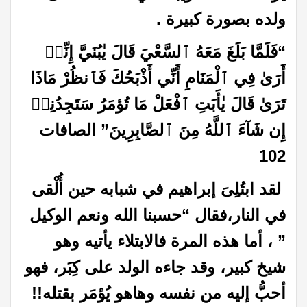
ولده بصورة كبيرة .
“فَلَمَّا بَلَغَ مَعَهُ ٱلسَّعْيَ قَالَ يٰبُنَيَّ إِنِّيۤ
أَرَىٰ فِي ٱلْمَنَامِ أَنِّي أَذْبَحُكَ فَٱنظُرْ مَاذَا
تَرَىٰ قَالَ يٰأَبَتِ ٱفْعَلْ مَا تُؤمَرُ سَتَجِدُنِيۤ
إِن شَآءَ ٱللَّهُ مِنَ ٱلصَّابِرِينَ” الصافات
102
لقد ابتُلِىَ إبراهيم في شبابه حين أُلْقى
في النار،فقال “حسبنا الله ونعم الوكيل
” ، أما هذه المرة فالابتلاء يأتيه وهو
شيخ كبير، وقد جاءه الولد على كِبَر، فهو
أحبُّ إليه من نفسه وهاهو يُؤمَر بقتله!!