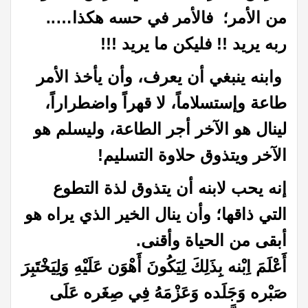
من الأمر؛ فالأمر في حسه هكذا…..
ربه يريد !! فليكن ما يريد !!!
وابنه ينبغي أن يعرف، وأن يأخذ الأمر
طاعة وإستسلاماً، لا قهراً واضطراراً،
لينال هو الآخر أجر الطاعة، وليسلم هو
الآخر ويتذوق حلاوة التسليم!
إنه يحب لابنه أن يتذوق لذة التطوع
التي ذاقها؛ وأن ينال الخير الذي يراه هو
أبقى من الحياة وأقنى.
أَعْلَمَ اِبْنه بِذَلِكَ لِيَكُونَ أَهْوَن عَلَيْهِ وَلِيَخْتَبِرَ
صَبْره وَجَلَده وَعَزْمَهُ فِي صِغَره عَلَى