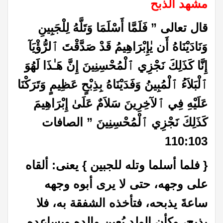
مشهد الذبح
قال تعالى ” فَلَمَّا أَسْلَمَا وَتَلَّهُ لِلْجَبِينِ
وَنَادَيْنَاهُ أَن يٰإِبْرَاهِيمُ قَدْ صَدَّقْتَ ٱلرُّؤْيَآ
إِنَّا كَذَلِكَ نَجْزِي ٱلْمُحْسِنِينَ إِنَّ هَـٰذَا لَهُوَ
ٱلْبَلاَءُ ٱلْمُبِينُ وَفَدَيْنَاهُ بِذِبْحٍ عَظِيمٍ وَتَرَكْنَا
عَلَيْهِ فِي ٱلآخِرِينَ سَلاَمٌ عَلَىٰ إِبْرَاهِيمَ
كَذَلِكَ نَجْزِي ٱلْمُحْسِنِينَ ” الصافات
110:103
{ فلما أسلما وتله للجبين } يعنى: ألقاه
على وجهه، حتى لا يرى أبوه وجهه
ساعةَ يذبحه، فتأخذه الشفقة به، فلا
يذبح، وكأن الولد يُعين والده ويساعده