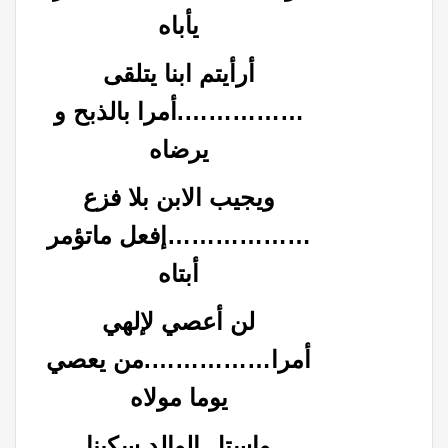
يأباه
أرأيتم ابنا يتلقى
…………….أمرا بالذبح و
يرضاه
ويجيب الابن بلا فزع
………………إفعل ماتؤمر
أبتاه
لن أعصي لإلهي
أمرا…………….من يعصي
يوما مولاه
واستل الوالد سكينا