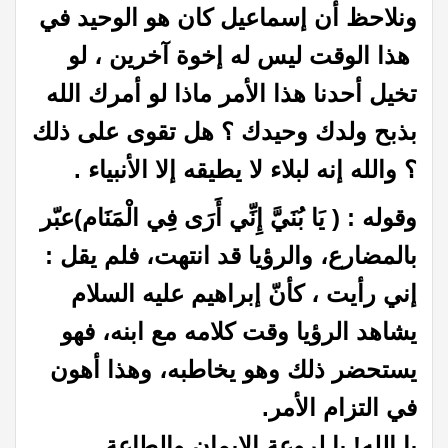
ونلاحظ أن إسماعيل كان هو الوحيد في
هذا الوقت ليس له إخوة آخرين ، لو
تخيل أحدنا هذا الأمر ماذا لو أمرك الله
بذبح ولدك وحيدك ؟ هل تقوى على ذلك
؟ والله إنه لبلاء لا يطيقه إلا الأنبياء .
وقوله : ( يَا بُنَيَّ إِنِّي أَرَى فِي الْمَنَام)عبّر
بالمضارع، والرؤيا قد انتهت، فلم يقل :
إني رأيت ، كأنّ إبراهيم عليه السلام
يشاهد الرؤيا وقت كلامه مع ابنه، فهو
يستحضر ذلك وهو يخاطبه، وهذا أهون
في التزام الأمر.
يا الله! يا لروعة الإيمان والطاعة