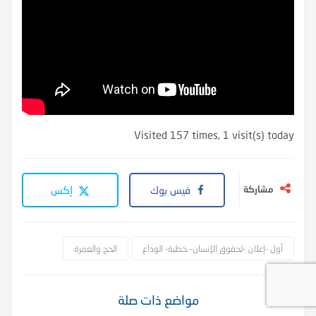
Visited 157 times, 1 visit(s) today
مشاركة
فيس بوك
إكس
أول -إعلان -لحقوق الإنسان- خطبة- الوداع
الحج والعمرة
مواضع ذات صلة