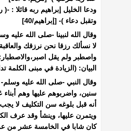
ودعا الخليل إبراهيم ربه قائلا : -
وتقبل دعاء )- [إبراهيم/40]
وقال الله لنبينا -صلى الله عليه وس
واصطبر ولم يقل اصبر،والاصطبار: 
لاب على كثير ممن لبس الثياب
أوباما من صحابة الرسول ؟؟
البيان: (الزيادة في مبنى الكلمة ت
وقال النبي -صلى الله عليه وسلم- (م
سنين، واضربوهم عليها وهم أبناء ع
أنه قبل بلوغه سن التكليف لا يجب 
ويتمرن عليها، وينشأ وقد عرف الكيف
كان شابا في الخامسة عشر من عمره