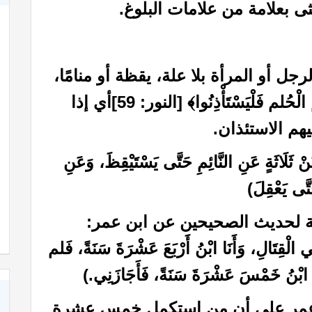
ى بعلامة من علامات البلوغ.
رجل أو المرأة بلا علة، يقظة أو منامًا،
قال تعالى: ﴿وَإِذَا بَلَغَ الْأَطْفَالُ مِنْكُمُ الْحُلم فَلْيَسْتَأْذِنُوا﴾ [النور: 59]أي إذا
هم الاستئذان.
َةٍ عَنِ النَّائِمِ حَتَّى يَسْتَيْقِظَ، وَعَنِ
َّى يَعْقِلَ)
ة لحديث الصحيحين عن ابن عمر:
قِتَالِ، وَأَنَا ابْنُ أَرْبَعَ عَشْرَةَ سَنَةً، فَلم
َا ابْنُ خَمْسَ عَشْرَةَ سَنَةً، فَأَجَازَنِي.)
 عمر على أن من استكمل خمس عشرة