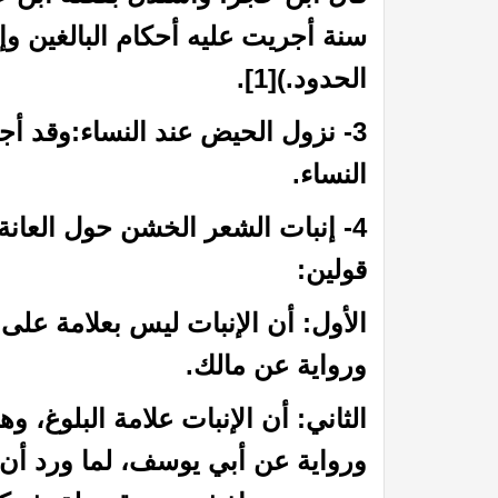
سنة أجريت عليه أحكام البالغين وإ
الحدود.)
[1]
.
3- نزول الحيض عند النساء:
وقد أج
النساء.
4- إنبات الشعر الخشن حول العانة:
قولين:
 الظمآن في فقه الصيام”
كتاب إتحاف الدعاة بفقه الز
الأول: أن الإنبات ليس بعلامة على 
ورواية عن مالك.
الثاني: أن الإنبات علامة البلوغ، و
ورواية عن أبي يوسف، لما ورد أن 