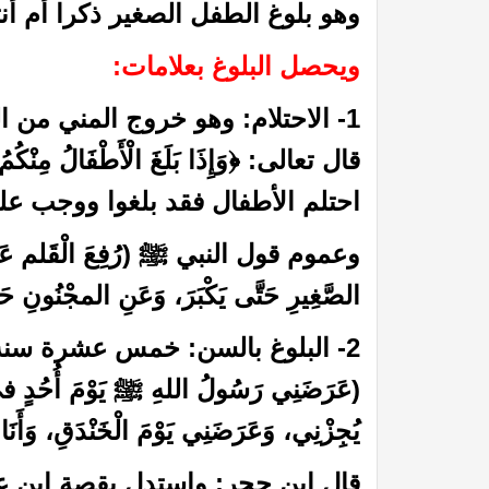
وهو بلوغ الطفل الصغير ذكرا أم أنث
ويحصل البلوغ بعلامات:
1- الاحتلام: وهو خروج المني من ال
احتلم الأطفال فقد بلغوا ووجب علي
وعموم قول النبي ﷺ (رُفِعَ الْقَلم عَنْ ثَلَاث
الصَّغِيرِ حَتَّى يَكْبَرَ، وَعَنِ المجْنُونِ حَت
2- البلوغ بالسن: خمس عشرة سن
(عَرَضَنِي رَسُولُ اللهِ ﷺ يَوْمَ أُحُدٍ في الْ
يُجِزْنِي، وَعَرَضَنِي يَوْمَ الْخَنْدَقِ، وَأَن
قال ابن حجر: واستدل بقصة ابن