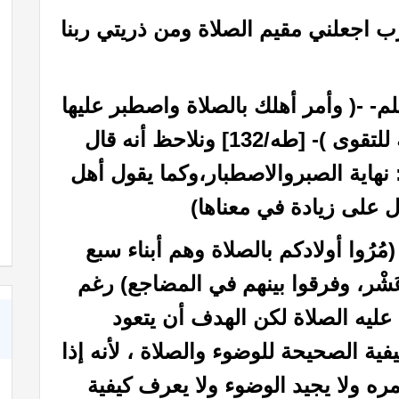
( رب اجعلني مقيم الصلاة ومن ذريتي ربنا
لم- -( وأمر أهلك بالصلاة واصطبر عليها
لا نسألك رزقا نحن نرزقك والعاقبة للتقوى )- [طه/132] ونلاحظ أنه قال
نهاية الصبروالاصطبار،وكما يقول أهل
!!
كبسولة بالأذن
دل على زيادة في معناها)
ُرُوا أولادكم بالصلاة وهم أبناء سبع
َشْر، وفرقوا بينهم في المضاجع)
رغم
عليه الصلاة لكن الهدف أن يتعود
ية الصحيحة للوضوء والصلاة ، لأنه إذا
 ولا يجيد الوضوء ولا يعرف كيفية