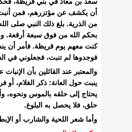
سعد بن معاذ في بني قريظة، فحكم
أن يكشف عن مؤتزرهم، فمن أنبت ف
من الذرية. بلغ ذلك النبي صلى ال
بحكم الله من فوق سبعة أرقعة. و
كنت معهم يوم قريظة. فأمر أن ين
فوجدوها لم تنبت، فجعلوني في ال
والمعتبر عند القائلين بأن الإنبات 
في الميزان د. محمد عبد المنعم
أما القــرونُ فإنهــا لأبيكِ
ينبت حول العانة: ذكر الغلام، أو 
يحتاج إلى حلقه بالموس ونحوه، وأم
حلق، فلا يحصل به البلوغ.
وأما شعر اللحية والشارب أو الإبط 