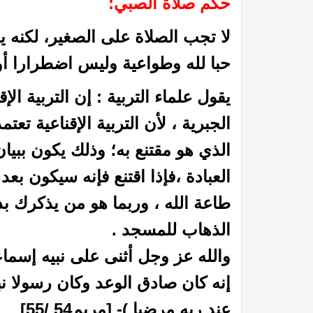
حكم صلاة الصبي:
لا تجب الصلاة على الصغير، لكنه يؤ
حبا لله وطواعية وليس اضطرارا أوإ
يقول علماء التربية : إن التربية الإق
الجبرية ، لأن التربية الإقناعية ت
الذي هو مقتنع به؛ وذلك يكون ببيان
 القيامة
عظمة الله رب العالمين: (25) قال الله عز وجل : يؤذيني ابن آدم يسب الدهر
العبادة ،فإذا اقتنع فإنه سيكون بع
طاعة الله ، وربما هو من يذكرك ب
الذهاب للمسجد .
والله عز وجل أثنى على نبيه إسما
إنه كان صادق الوعد وكان رسولا نبي
عند ربه مرضيا )- [مريم54 /55]