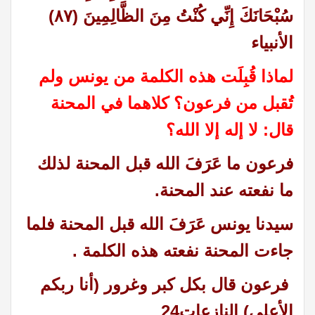
سُبْحَانَكَ إِنِّي كُنْتُ مِنَ الظَّالِمِينَ (٨٧)
الأنبياء
لماذا قُبِلَت هذه الكلمة من يونس ولم
تُقبل من فرعون؟ كلاهما في المحنة
قال: لا إله إلا الله؟
فرعون ما عَرَفَ الله قبل المحنة لذلك
ما نفعته عند المحنة.
سيدنا يونس عَرَفَ الله قبل المحنة فلما
جاءت المحنة نفعته هذه الكلمة .
فرعون قال بكل كبر وغرور (أنا ربكم
الأعلى) النازعات24