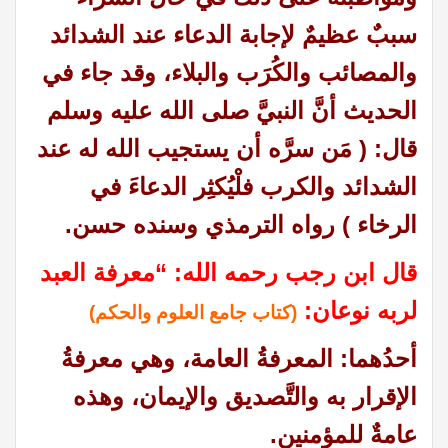
سببٌ عظيمٌ لإجابة الدعاء عند الشدائد
والمصائب والكُرَب والبلاء، وقد جاء في
الحديث أنَّ النبيَّ صلى الله عليه وسلم
قال: ( مَن سرَّه أن يستجيب الله له عند
الشدائد والكرب فلْيُكثِر الدعاءَ في
الرخاء
)
رواه الترمذي وسنده حسن.
قال ابن رجب رحمه الله
: “
معرفة العبد
لربه نوعان
:
(كتاب جامع العلوم والحكم)
أحدُهما: المعرفةُ العامة، وهي معرفةُ
الإقرار به والتَّصديق والإيمان، وهذه
عامةٌ للمؤمنين
.