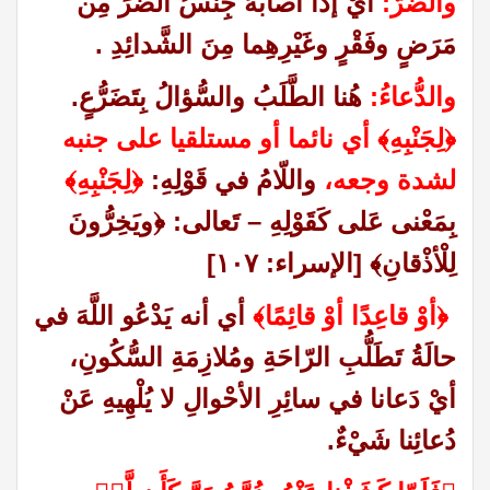
والضُّرُّ:
أيْ إذا أصابَهُ جِنْسُ الضُّرِّ مِن
مَرَضٍ وفَقْرٍ وغَيْرِهِما مِنَ الشَّدائِدِ .
والدُّعاءُ:
هُنا الطَّلَبُ والسُّؤالُ بِتَضَرُّعٍ
.
﴿لِجَنْبِهِ﴾ أي نائما أو مستلقيا على جنبه
لشدة وجعه،
واللّامُ في قَوْلِهِ
:
﴿لِجَنْبِهِ﴾
بِمَعْنى عَلى كَقَوْلِهِ – تَعالى
:
﴿ويَخِرُّونَ
لِلْأذْقانِ﴾
[
الإسراء: ١٠٧
]
﴿أوْ قاعِدًا أوْ قائِمًا﴾
أي أنه يَدْعُو اللَّهَ في
حالَةُ تَطَلُّبِ الرّاحَةِ ومُلازِمَةِ السُّكُونِ،
أيْ دَعانا في سائِرِ الأحْوالِ لا يُلْهِيهِ عَنْ
دُعائِنا شَيْءٌ
.