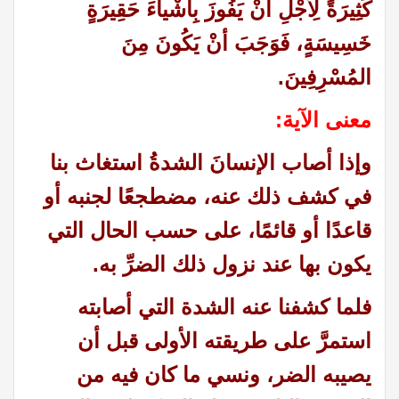
كَثِيرَةً لِأجْلِ أنْ يَفُوزَ بِأشْياءَ حَقِيرَةٍ
خَسِيسَةٍ، فَوَجَبَ أنْ يَكُونَ مِنَ
المُسْرِفِينَ.
معنى الآية:
وإذا أصاب الإنسانَ الشدةُ استغاث بنا
في كشف ذلك عنه، مضطجعًا لجنبه أو
قاعدًا أو قائمًا، على حسب الحال التي
يكون بها عند نزول ذلك الضرِّ به.
فلما كشفنا عنه الشدة التي أصابته
استمرَّ على طريقته الأولى قبل أن
يصيبه الضر، ونسي ما كان فيه من