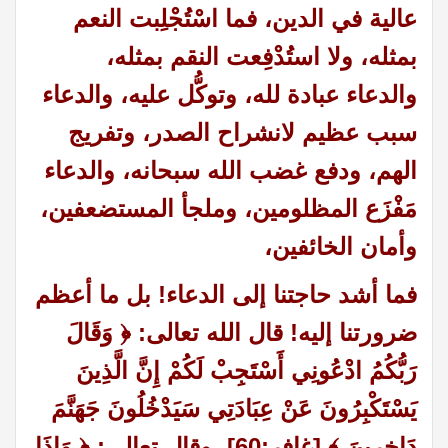
عالية في الدين، فما اسْتُجْلِبت النعم
بمثله، ولا استُدْفِعت النقم بمثله،
والدعاء عبادة لله، وتوكُّل عليه، والدعاء
سبب عظيم لانشراح الصدر، وتفريج
الهم، ودفع غضب الله سبحانه، والدعاء
مَفْزَع المظلومين، وملجأ المستضعفين،
وأمان الخائفين،
فما أشد حاجتنا إلى الدعاء! بل ما أعظم
ضرورتنا إليه! قال الله تعالى
:
﴿ وَقَالَ
رَبُّكُمُ ادْعُونِي أَسْتَجِبْ لَكُمْ إِنَّ الَّذِينَ
يَسْتَكْبِرُونَ عَنْ عِبَادَتِي سَيَدْخُلُونَ جَهَنَّمَ
دَاخِرِينَ ﴾ [غافر:60]، وقال تعالى
:
﴿ وَإِذَا