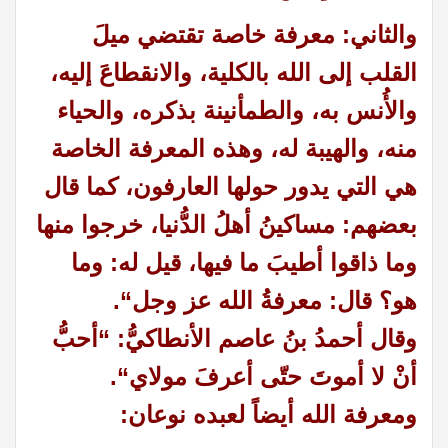
والثاني: معرفة خاصة تقتضي ميلَ
القلب إلى الله بالكلية، والانقطاعَ إليه،
والأُنس به، والطمأنينة بذكره، والحياء
منه، والهيبة له، وهذه المعرفة الخاصة
هي التي يدور حولها العارفون، كما قال
بعضهم: مساكينُ أهلُ الدُّنيا، خرجوا منها
وما ذاقوا أطيبَ ما فيها، قيل له: وما
هو؟ قال: معرفةُ الله عز وجل
“.
وقال أحمدُ بنُ عاصم الأنطاكيُّ
: “
أحبُّ
أنْ لا أموتَ حتّى أعرفَ مولاي
“.
ومعرفة الله أيضاً لعبده نوعان
: