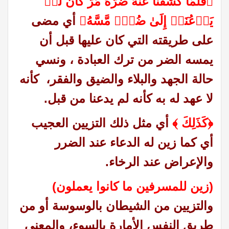
﴿فَلَمّا كَشَفْنا عَنْهُ ضُرَّهُ مَرَّ كَأَن لَّمۡ
یَدۡعُنَاۤ إِلَىٰ ضُرࣲّ مَّسَّهُ﴾
أي مضى
على طريقته التي كان عليها قبل أن
يمسه الضر من ترك العبادة ، ونسي
حالة الجهد والبلاء والضيق والفقر، كأنه
لا عهد له به كأنه لم يدعنا من قبل
.
﴿كَذَلِكَ ﴾
أي مثل ذلك التزيين العجيب
أي كما زين له الدعاء عند الضرر
والإعراض عند الرخاء.
(زين للمسرفين ما كانوا يعملون)
والتزيين من الشيطان بالوسوسة أو من
طريق النفس الأمارة بالسوء، والمعنى