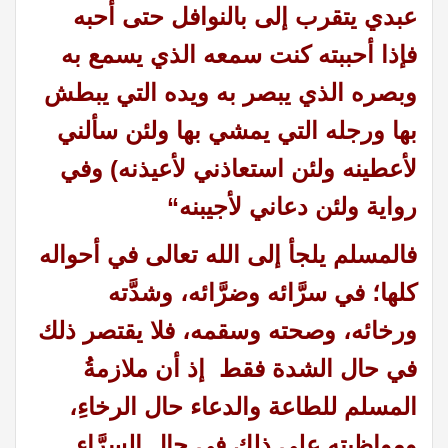
عبدي يتقرب إلى بالنوافل حتى أحبه
فإذا أحببته كنت سمعه الذي يسمع به
وبصره الذي يبصر به ويده التي يبطش
بها ورجله التي يمشي بها ولئن سألني
لأعطينه ولئن استعاذني لأعيذنه) وفي
رواية ولئن دعاني لأجيبنه
“
فالمسلم يلجأ إلى الله تعالى في أحواله
كلها؛ في سرَّائه وضرَّائه، وشدَّته
ورخائه، وصحته وسقمه، فلا يقتصر ذلك
في حال الشدة فقط إذ أن ملازمةُ
المسلم للطاعة والدعاء حال الرخاءِ،
ومواظبته على ذلك في حال السرَّاء