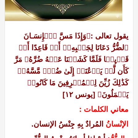
يقول تعالى :﴿وَإِذَا مَسَّ ٱلۡإِنسَـانَ
ٱلضُّرُّ دَعَانَا لِجَنۢبِهِۦۤ أَوۡ قَاعِدًا أَوۡ
قَاۤىِٕمࣰا فَلَمَّا كَشَفۡنَا عَنۡهُ ضُرَّهُۥ مَرَّ
كَأَن لَّمۡ یَدۡعُنَاۤ إِلَىٰ ضُرࣲّ مَّسَّهُۥۚ
كَذَ ٰ⁠لِكَ زُیِّنَ لِلۡمُسۡرِفِینَ مَا كَانُوا۟
یَعۡمَلُونَ﴾
[
يونس ١٢
]
معاني الكلمات :
الإنْسانُ
المُرادٌ بِهِ جِنْسُ الإنسان.