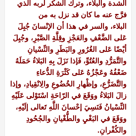
الشدة والبلاء، وترك الشكر لربه الذي
فرَّج عنه ما كان قد نزل به من
البلاء،
والسر في هذا أن الإنْسانَ جُبِلَ
عَلى الضَّعْفِ والعَجْزِ وقِلَّةِ الصَّبْرِ، وجُبِلَ
أيْضًا عَلى الغُرُورِ والبَطَرِ والنِّسْيانِ
والتَّمَرُّدِ والعُتُوِّ، فَإذا نَزَلَ بِهِ البَلاءُ حَمَلَهُ
ضَعْفُهُ وعَجْزُهُ عَلى كَثْرَةِ الدُّعاءِ
والتَّضَرُّعِ، وإظْهارِ الخُضُوعِ والِانْقِيادِ، وإذا
زالَ البَلاءُ ووَقَعَ في الرّاحَةِ اسْتَوْلى عَلَيْهِ
النِّسْيانُ فَنَسِيَ إحْسانَ اللَّهِ تَعالى إلَيْهِ،
ووَقَعَ في البَغْيِ والطُّغْيانِ والجُحُودِ
والكُفْرانِ.