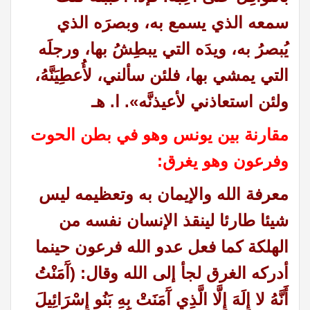
سمعه الذي يسمع به، وبصرَه الذي
يُبصرُ به، ويدَه التي يبطِشُ بها، ورجلَه
التي يمشي بها، فلئن سألني، لأُعطِيَنَّهُ،
ولئن استعاذني لأعيذنَّه
».
ا. هـ
مقارنة بين يونس وهو في بطن الحوت
وفرعون وهو يغرق:
معرفة الله والإيمان به وتعظيمه ليس
شيئا طارئا لينقذ الإنسان نفسه من
الهلكة كما فعل عدو الله فرعون حينما
أدركه الغرق لجأ إلى الله وقال: (آَمَنْتُ
أَنَّهُ لا إِلَهَ إِلَّا الَّذِي آَمَنَتْ بِهِ بَنُو إِسْرَائِيلَ