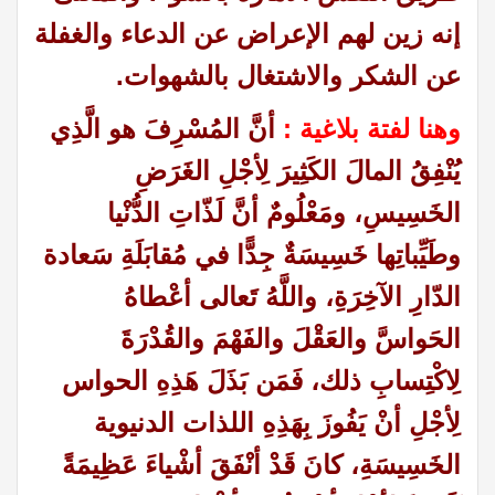
إنه زين لهم الإعراض عن الدعاء والغفلة
عن الشكر والاشتغال بالشهوات.
وهنا لفتة بلاغية :
أنَّ المُسْرِفَ هو الَّذِي
يُنْفِقُ المالَ الكَثِيرَ لِأجْلِ الغَرَضِ
الخَسِيسِ، ومَعْلُومٌ أنَّ لَذّاتِ الدُّنْيا
وطَيِّباتِها خَسِيسَةٌ جِدًّا في مُقابَلَةِ سَعادة
الدّارِ الآخِرَةِ،
واللَّهُ تَعالى أعْطاهُ
الحَواسَّ والعَقْلَ والفَهْمَ والقُدْرَةَ
لِاكْتِسابِ ذلك، فَمَن بَذَلَ هَذِهِ الحواس
لِأجْلِ أنْ يَفُوزَ بِهَذِهِ اللذات الدنيوية
الخَسِيسَةِ، كانَ قَدْ أنْفَقَ أشْياءَ عَظِيمَةً