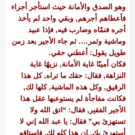
وهو الصدق والأمانة حيث استأجر أجراء
فأعطاهم أجرهم, وبقي واحد لم يأخذ
أجره فنمّاه وضارب فيه, فإذا عبيد
وماشية وثمر
….
ثم جاء الأجير بعد زمن
طويل يقول: أعطني حقي
.
فكان أمينًا غاية الأمانة, نزيهًا غاية
النزاهة, فقال: حقك ما تراه, كل هذا
الرقيق, وكل هذه الماشية, كلها لك,
فكانت مفاجأة لم يستوعبها عقل هذا
الأجير الفقير, فقال: “اتق الله ولا
تستهزئ بي” فقال: يا عبد الله إني لا
أستهزئ بك, إن هذا كله لك, فاستاقه