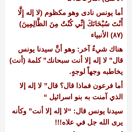
أما يونس نادى وهو مكظوم (لا إله إِلَّا
أَنْتَ سُبْحَانَكَ إِنِّي كُنْتُ مِنَ الظَّالِمِينَ)
(٨٧) الأنبياء
هناك شيءٌ آخر: وهو أنَّ سيدنا يونس
قال” لا إله إلا أنت سبحانك” كلمة (أنت)
يخاطبه وجهاً لوجهٍ.
أما فرعون فماذا قال؟ قال” لا إله إلا
الذي آمنت به بنو اسرائيل
“
سيدنا يونس قال: “لا إله إلا أنت” وكأنه
يرى الله جل في علاه!!!