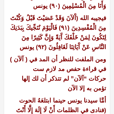
وَأَنَا مِنَ الْمُسْلِمِينَ (٩٠) يونس
فيجيبه الله (آَلآنَ وَقَدْ عَصَيْتَ قَبْلُ وَكُنْتَ
مِنَ الْمُفْسِدِينَ (٩١) فَالْيَوْمَ نُنَجِّيكَ بِبَدَنِكَ
لِتَكُونَ لِمَنْ خَلْفَكَ آَيَةً وَإِنَّ كَثِيرًا مِنَ
النَّاسِ عَنْ آَيَاتِنَا لَغَافِلُونَ (٩٢) يونس
ومن الملفت للنظر أن المد في ( آلآن )
في قراءة حفص مد لازم ست
حركات
“
آلآن” لم تتذكر أن لك إلها
تؤمن به إلا الآن
أمَّا سيدنا يونس حينما ابتلعَهُ الحوت
(فنادى في الظلمات أَنْ لَا إِلَهَ إِلَّا أَنْتَ