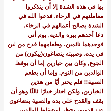
بها في هذه الشدة إلا أن يتذكروا
معاملتهم في الرخاء, فدعوا الله في
الشدة بصالح أعمالهم في الرخاء
.
دعا أحدهم ببره والديه, يوم أتى
فوجدهما نائمين، وطعامهما قدح من لبن
في يده، وصبيته يتضاغون(يبكون) من
الجوع, وكان بين خيارين إما أن يوقظ
الوالدين من النوم, وإما أن يطعم
الصبية!! فلم يختر أيًا من هذين
الخيارين, ولكن اختار خيارًا ثالثًا وهو أن
يقف والقدح على يده والصبية يتضاغون
عند قدميه، ينتظر استيقاظ الوالدين