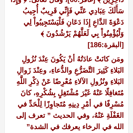
سَأَلَكَ عِبَادِي عَنِّي فَإِنِّي قَرِيبٌ أُجِيبُ
دَعْوَةَ الدَّاعِ إِذَا دَعَانِ فَلْيَسْتَجِيبُواْ لِي
وَلْيُؤْمِنُواْ بِي لَعَلَّهُمْ يَرْشُدُونَ ﴾
[
البقرة:186
]
ومَن كانَتْ عادَتُهُ أنْ يَكُونَ عِنْدَ نُزُولِ
البَلاءِ كَثِيرَ التَّضَرُّعِ والدُّعاءِ، وعِنْدَ زَوالِ
البَلاءِ ونُزُولِ الآلاءِ مُعْرِضًا عَنْ ذِكْرِ اللَّهِ
مُتَغافِلًا عَنْهُ غَيْرَ مُشْتَغِلٍ بِشُكْرِهِ، كانَ
مُسْرِفًا في أمْرِ دِينِهِ مُتَجاوِزًا لِلْحَدِّ في
الغَفْلَةِ عَنْهُ،
وفي الحديث
” تعرف إلى
الله في الرخاء يعرفك في الشدة”