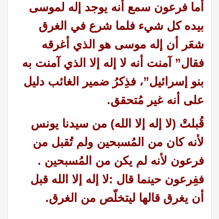
أما فرعون سمع أنه يوجد إله لموسى
بيده كل شيء فلما شرع في الغرق
شعَر أن إله موسى هو الذي أغرقه
فقال” آمنت أنه لا إله إلا الذي آمنت به
بنو إسرائيل”، فذِكرُ ضمير الغائب دليل
على أنه غير مُتحقق.
قُبلتْ (لا إله إلا الله) من سيدنا يونس
لأنه كان من المُسبحين ولم تُقبل من
فرعون لأنه لم يكن من المُسبحين
.
ففِرعون حينما قال :لا إله إلا الله قبل
أن يغرق قالها ليتخلّص من الغرق.