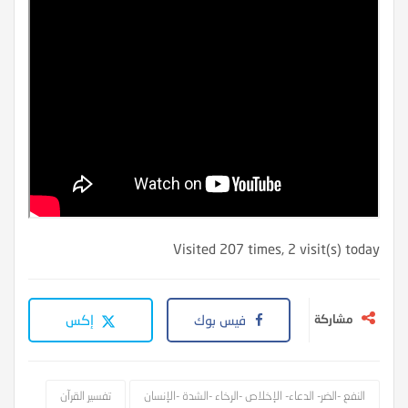
Visited 207 times, 2 visit(s) today
مشاركة
فيس بوك
إكس
النفع -الضر- الدعاء- الإخلاص -الرخاء -الشدة -الإنسان
تفسير القرآن