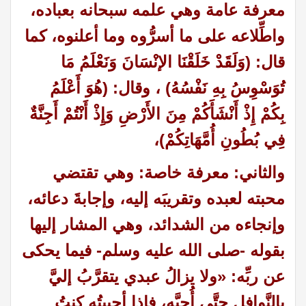
معرفة عامة وهي علمه سبحانه بعباده،
واطِّلاعه على ما أسرُّوه وما أعلنوه، كما
قال
: (
وَلَقَدْ خَلَقْنَا الإنْسَانَ وَنَعْلَمُ مَا
تُوَسْوِسُ بِهِ نَفْسُهُ
)
، وقال
: (
هُوَ أَعْلَمُ
بِكُمْ إِذْ أَنْشَأَكُمْ مِنَ الأَرْضِ وَإِذْ أَنْتُمْ أَجِنَّةٌ
فِي بُطُونِ أُمَّهَاتِكُمْ
)
،
والثاني: معرفة خاصة: وهي تقتضي
محبته لعبده وتقريبَه إليه، وإجابةَ دعائه،
وإنجاءه من الشدائد، وهي المشار إليها
بقوله -صلى الله عليه وسلم- فيما يحكى
عن ربِّه
: «
ولا يزالُ عبدي يتقرَّبُ إليَّ
بالنَّوافِل حتَّى أُحِبَّه، فإذا أحببتُه كنتُ