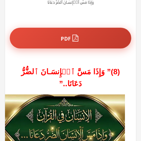
وَإِذَا مَسَّ ٱلۡإِنسَـانَ ٱلضُّرُّ دَعَانَا
PDF
(8)”
وَإِذَا مَسَّ ٱلۡإِنسَـانَ ٱلضُّرُّ
دَعَانَا..”