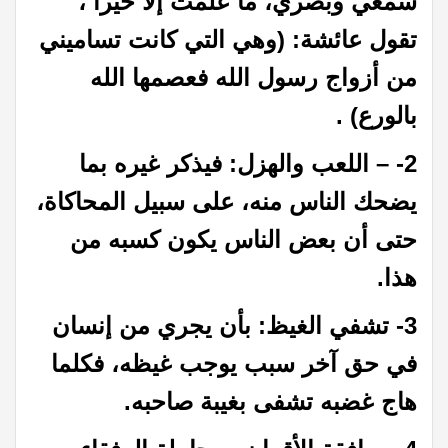
سمعي وبصري، ما علمت إلا خيرا ،
تقول عائشة: (وهي التي كانت تساميني
من أزواج رسول الله فعصمها الله
بالورع) .
2- – اللعب والهزل: فيذكر غيره بما
يضحك الناس منه، على سبيل المحاكاة،
حتى أن بعض الناس يكون كسبه من
هذا.
3- تشفي الغيظ: بأن يجري من إنسان
في حق آخر سبب يوجب غيظه، فكلما
هاج غضبه تشفى بغيبة صاحبه.