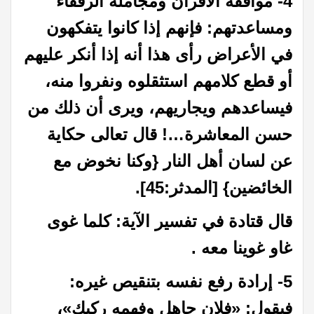
4- موافقة الأقران ومجاملة الرفقاء
ومساعدتهم: فإنهم إذا كانوا يتفكهون
في الأعراض رأى هذا أنه إذا أنكر عليهم
أو قطع كلامهم استثقلوه ونفروا منه،
فيساعدهم ويجاريهم، ويرى أن ذلك من
حسن المعاشرة…! قال تعالى حكاية
عن لسان أهل النار {وكنا نخوض مع
الخائضين} [المدثر:45].
قال قتادة في تفسير الآية: كلما غوى
غاو غوينا معه .
5- إرادة رفع نفسه بتنقيص غيره:
فيقول: «فلان جاهل وفهمه ركيك»،