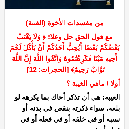
من مفسدات الأخوة (الغيبة)
مع قول الحق جل وعلا: ﴿ وَلَا يَغْتَبْ
بَعْضُكُمْ بَعْضًا أَيُحِبُّ أَحَدُكُمْ أَنْ يَأْكُلَ لَحْمَ
أَخِيهِ مَيْتًا فَكَرِهْتُمُوهُ وَاتَّقُوا اللَّهَ إِنَّ اللَّهَ
تَوَّابٌ رَحِيمٌ﴾ [الحجرات: 12]
أولا / ماهي الغيبة ؟
الغيبة: هي أن تذكر أخاك بما يكرهه لو
بلغه، سواء ذكرته بنقص في بدنه أو
نسبه أو في خلقه أو في فعله أو في