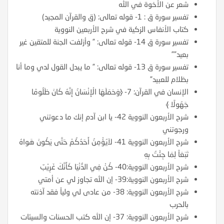
شعر عن الأخوة في الله
تفسير سورة ق : 1- قوله تعالى: (ق والقرآن المجيد)
كتاب الأنفاس الزكية في شرح الأربعين النووية
تفسير سورة ق 14- قوله تعالى: ” وأزلفت الجنة للمتقين غير
بعيد””
تفسير سورة ق 13- قوله تعالى: ” ما يبدل القول لدي وما أنا
بظلام للعبيد”
الإنسان في القرآن: 7- ﴿وَحَمَلَهَا الْإِنْسَانُ إِنَّهُ كَانَ ظَلُومًا
جَهُولًا ﴾
شرح الأربعون النووية 42- يا ابن آدم إنك ما دعوتني
ورجوتني
شرح الأربعون النووية 41- لاَيُؤْمِنُ أَحَدُكُمْ حَتَّى يَكُونَ هَواهُ
تَبَعَاً لِمَا جِئْتُ بِهِ
شرح الأربعون النووية:40- كُنْ فِي الدُّنْيَا كَأَنَّكَ غَرِيْبٌ
شرح الأربعون النووية:39- إن الله تجاوز لي عن أمتي
شرح الأربعون النووية: 38- من عادى لي ولياً فقد آذنته
بالحرب
شرح الأربعون النووية: 37- إن الله كتب الحسنات والسيئات