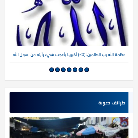
عظمة الله رب العالمين: (30) أخبرينا بأعجب شيء رأيته من رسول الله
عظم
طرائف دعوية