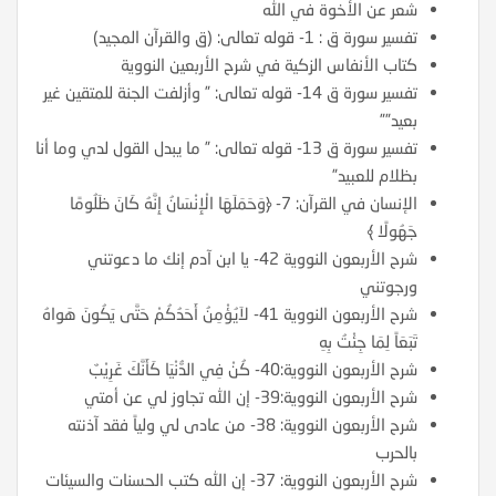
شعر عن الأخوة في الله
تفسير سورة ق : 1- قوله تعالى: (ق والقرآن المجيد)
كتاب الأنفاس الزكية في شرح الأربعين النووية
تفسير سورة ق 14- قوله تعالى: ” وأزلفت الجنة للمتقين غير
بعيد””
تفسير سورة ق 13- قوله تعالى: ” ما يبدل القول لدي وما أنا
بظلام للعبيد”
الإنسان في القرآن: 7- ﴿وَحَمَلَهَا الْإِنْسَانُ إِنَّهُ كَانَ ظَلُومًا
جَهُولًا ﴾
شرح الأربعون النووية 42- يا ابن آدم إنك ما دعوتني
ورجوتني
شرح الأربعون النووية 41- لاَيُؤْمِنُ أَحَدُكُمْ حَتَّى يَكُونَ هَواهُ
تَبَعَاً لِمَا جِئْتُ بِهِ
شرح الأربعون النووية:40- كُنْ فِي الدُّنْيَا كَأَنَّكَ غَرِيْبٌ
شرح الأربعون النووية:39- إن الله تجاوز لي عن أمتي
شرح الأربعون النووية: 38- من عادى لي ولياً فقد آذنته
بالحرب
شرح الأربعون النووية: 37- إن الله كتب الحسنات والسيئات