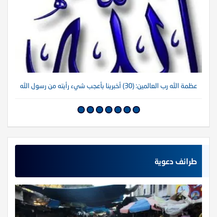
عظمة الله رب العالمين: (30) أخبرينا بأعجب شيء رأيته من رسول الله
عظم
طرائف دعوية