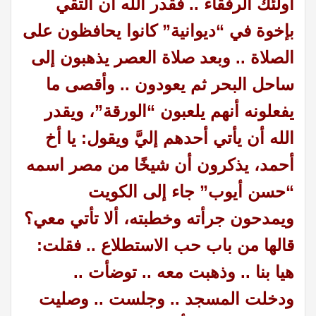
أولئك الرفقاء .. فقدر الله أن ألتقي
بإخوة في “ديوانية” كانوا يحافظون على
الصلاة .. وبعد صلاة العصر يذهبون إلى
ساحل البحر ثم يعودون .. وأقصى ما
يفعلونه أنهم يلعبون “الورقة”، ويقدر
الله أن يأتي أحدهم إليَّ ويقول: يا أخ
أحمد، يذكرون أن شيخًا من مصر اسمه
“حسن أيوب” جاء إلى الكويت
ويمدحون جرأته وخطبته، ألا تأتي معي؟
قالها من باب حب الاستطلاع .. فقلت:
هيا بنا .. وذهبت معه .. توضأت ..
ودخلت المسجد .. وجلست .. وصليت