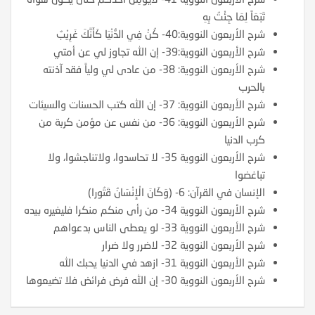
تَبَعَاً لِمَا جِئْتُ بِهِ
شرح الأربعون النووية:40- كُنْ فِي الدُّنْيَا كَأَنَّكَ غَرِيْبٌ
شرح الأربعون النووية:39- إن الله تجاوز لي عن أمتي
شرح الأربعون النووية: 38- من عادى لي ولياً فقد آذنته
بالحرب
شرح الأربعون النووية: 37- إن الله كتب الحسنات والسيئات
شرح الأربعون النووية: 36- من نفس عن مؤمن كربة من
كرب الدنيا
شرح الأربعون النووية 35- لا تحاسدوا، ولاتناجشوا، ولا
تباغضوا
الإنسان في القرآن: 6- (وَكَانَ الْإِنْسَانُ قَتُورا)
شرح الأربعون النووية 34- من رأى منكم منكرا فليغيره بيده
شرح الأربعون النووية 33- لو يعطى الناس بدعواهم
شرح الأربعون النووية 32- لاضرر ولا ضرار
شرح الأربعون النووية 31- ازهد في الدنيا يحبك الله
شرح الأربعون النووية 30- إن الله فرض فرائض فلا تضيعوها