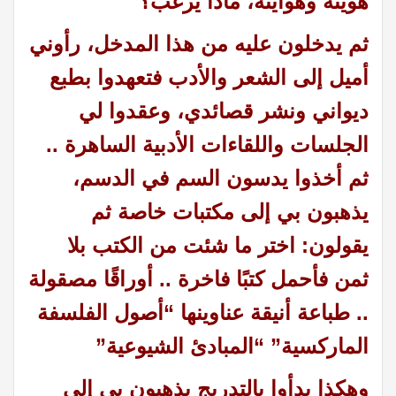
هويته وهوايته، ماذا يرغب؟
ثم يدخلون عليه من هذا المدخل، رأوني
أميل إلى الشعر والأدب فتعهدوا بطبع
ديواني ونشر قصائدي، وعقدوا لي
الجلسات واللقاءات الأدبية الساهرة ..
ثم أخذوا يدسون السم في الدسم،
يذهبون بي إلى مكتبات خاصة ثم
يقولون: اختر ما شئت من الكتب بلا
ثمن فأحمل كتبًا فاخرة .. أوراقًا مصقولة
.. طباعة أنيقة عناوينها “أصول الفلسفة
الماركسية” “
المبادئ
الشيوعية”
وهكذا بدأوا بالتدريج يذهبون بي إلى