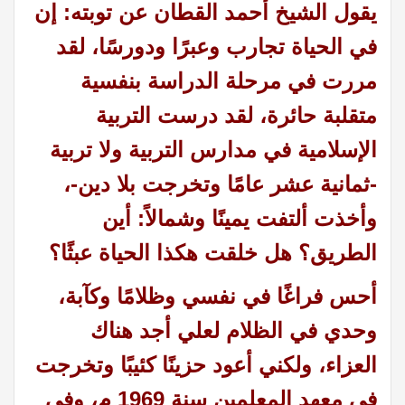
يقول الشيخ أحمد القطان عن توبته: إن
في الحياة تجارب وعبرًا ودورسًا، لقد
مررت في مرحلة الدراسة بنفسية
متقلبة حائرة، لقد درست التربية
الإسلامية في مدارس التربية ولا تربية
-ثمانية عشر عامًا وتخرجت بلا دين-،
وأخذت ألتفت يمينًا وشمالاً: أين
الطريق؟ هل خلقت هكذا الحياة عبثًا؟
أحس فراغًا في نفسي وظلامًا وكآبة،
وحدي في الظلام لعلي أجد هناك
العزاء، ولكني أعود حزينًا كئيبًا وتخرجت
في معهد المعلمين سنة 1969 م، وفي