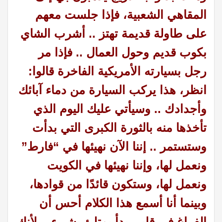
المقاهي الشعبية، فإذا جلست معهم
على طاولة قديمة تهتز .. أشرب الشاي
بكوب قديم وحول العمال .. فإذا مر
رجل بسيارته الأمريكية الفاخرة قالوا:
انظر، هذا يركب السيارة من دماء آبائك
وأجدادك .. وسيأتي عليك اليوم الذي
تأخذها منه بالثورة الكبرى التي بدأت
وستستمر .. إننا الآن نهيئها في “فارط”
ونعمل لها، وإننا نهيئها في الكويت
ونعمل لها، وستكون قائدًا من قوادها،
وبينما أنا أسمع هذا الكلام أحس أن
الفراغ في قلبي بدأ
يمتلئ
بشيء .. لأنك