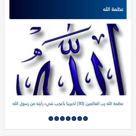
عظمة الله
عظمة الله رب العالمين: (30) أخبرينا بأعجب شيء رأيته من رسول الله
عظم