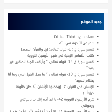
جديد الموقع
Critical Thinking in Islam
شعر عن الأخوة في الله
تفسير سورة ق : 1- قوله تعالى: (ق والقرآن المجيد)
كتاب الأنفاس الزكية في شرح الأربعين النووية
تفسير سورة ق 14- قوله تعالى: ” وأزلفت الجنة للمتقين غير
بعيد””
تفسير سورة ق 13- قوله تعالى: ” ما يبدل القول لدي وما أنا
بظلام للعبيد”
الإنسان في القرآن: 7- ﴿وَحَمَلَهَا الْإِنْسَانُ إِنَّهُ كَانَ ظَلُومًا
جَهُولًا ﴾
شرح الأربعون النووية 42- يا ابن آدم إنك ما دعوتني
ورجوتني
شرح الأربعون النووية 41- لاَيُؤْمِنُ أَحَدُكُمْ حَتَّى يَكُونَ هَواهُ