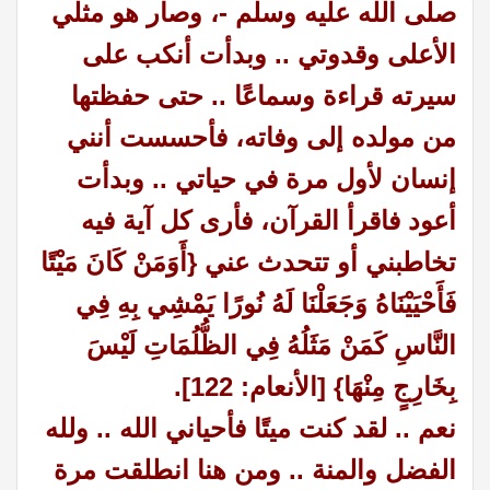
صلى الله عليه وسلم -، وصار هو مثلي
الأعلى وقدوتي .. وبدأت أنكب على
سيرته قراءة وسماعًا .. حتى حفظتها
من مولده إلى وفاته، فأحسست أنني
إنسان لأول مرة في حياتي .. وبدأت
أعود فاقرأ القرآن، فأرى كل آية فيه
تخاطبني أو تتحدث عني {أَوَمَنْ كَانَ مَيْتًا
فَأَحْيَيْنَاهُ وَجَعَلْنَا لَهُ نُورًا يَمْشِي بِهِ فِي
النَّاسِ كَمَنْ مَثَلُهُ فِي الظُّلُمَاتِ لَيْسَ
بِخَارِجٍ مِنْهَا} [الأنعام: 122].
نعم .. لقد كنت ميتًا فأحياني الله .. ولله
الفضل والمنة .. ومن هنا انطلقت مرة