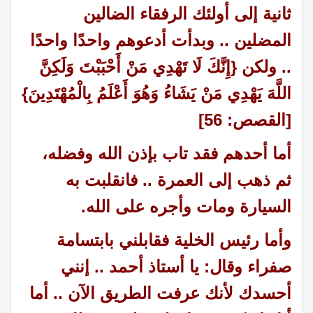
ثانية إلى أولئك الرفقاء الضالين
المضلين .. وبدأت أدعوهم واحدًا واحدًا
.. ولكن {إِنَّكَ لَا تَهْدِي مَنْ أَحْبَبْتَ وَلَكِنَّ
اللَّهَ يَهْدِي مَنْ يَشَاءُ وَهُوَ أَعْلَمُ بِالْمُهْتَدِينَ}
[القصص: 56]
أما أحدهم فقد تاب بإذن الله وفضله،
ثم ذهب إلى العمرة .. فانقلبت به
السيارة ومات وأجره على الله.
وأما رئيس الخلية فقابلني بابتسامة
صفراء وقال: يا أستاذ أحمد .. إنني
أحسدك لأنك عرفت الطريق الآن .. أما