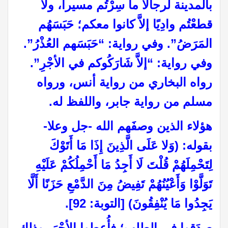
بالمدينة لرجالاً ما سِرْتُم مسيرا، ولا
قطعْتُم وادِيًا إلاَّ كانوا معكم؛ حَبَسَهُم
المَرَضُ”. وفي رواية: “حَبَسَهم العُذْرُ”.
وفي رواية: “إلاَّ شَارَكُوكم في الأجْرِ”.
رواه البخاري من رواية أنس، ورواه
مسلم من رواية جابر، واللفظ له.
هؤلاء الذين وصفَهم الله -جل وعلا-
بقوله: (وَلا عَلَى الَّذِينَ إِذَا مَا أَتَوْكَ
لِتَحْمِلَهُمْ قُلْتَ لَا أَجِدُ مَا أَحْمِلُكُمْ عَلَيْهِ
تَوَلَّوْا وَأَعْيُنُهُمْ تَفِيضُ مِنَ الدَّمْعِ حَزَنًا أَلَّا
يَجِدُوا مَا يُنْفِقُونَ) [التوبة: 92].
صدَقوا في الطلب؛ فأُعطوا الأجْرَ، وذلك