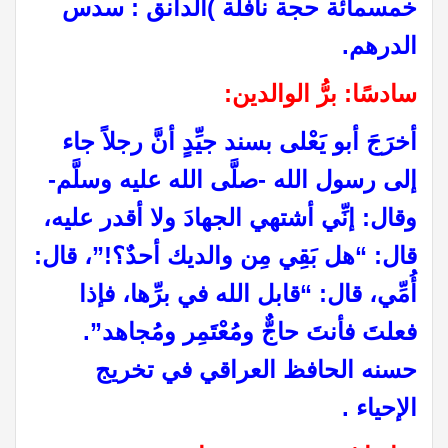
خمسمائة حجة نافلة )الدانق : سدس
الدرهم
.
سادسًا: برُّ الوالدين:
أخرَجَ أبو يَعْلى بسند جيِّدٍ أنَّ رجلاً جاء
إلى رسول الله -صلَّى الله عليه وسلَّم-
وقال: إنِّي أشتهي الجهادَ ولا أقدر عليه،
قال: “هل بَقِي مِن والديك أحدٌ؟!”، قال:
أُمِّي، قال: “قابل الله في برِّها، فإذا
فعلتَ فأنتَ حاجٌّ ومُعْتَمِر ومُجاهد”.
حسنه الحافظ العراقي في تخريج
الإحياء .