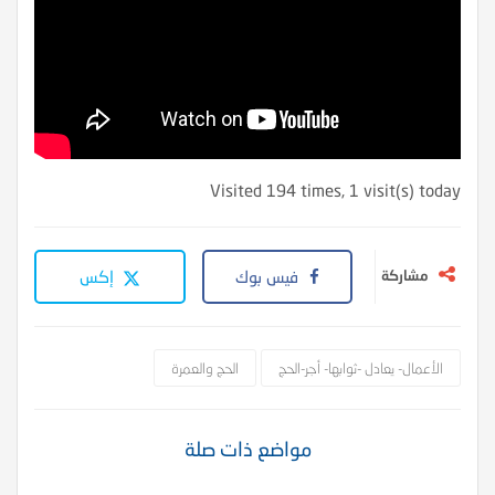
Visited 194 times, 1 visit(s) today
مشاركة
فيس بوك
إكس
الأعمال- يعادل -ثوابها- أجر-الحج
الحج والعمرة
مواضع ذات صلة