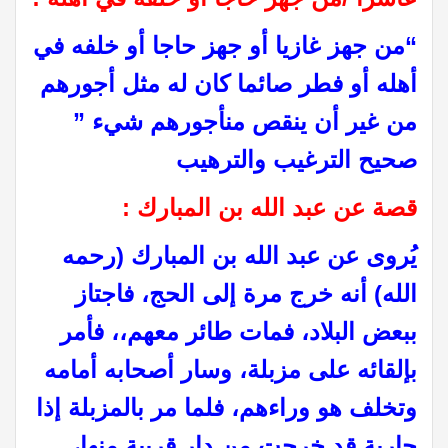
“من جھز غازیا أو جھز حاجا أو خلفه في
أھله أو فطر صائما كان له مثل أجورھم
من غیر أن ینقص منأجورھم شيء ”
صحیح الترغیب والترھیب
قصة عن عبد الله بن المبارك :
يُروى عن عبد الله بن المبارك (رحمه
الله) أنه خرج مرة إلى الحج، فاجتاز
ببعض البلاد، فمات طائر معهم،، فأمر
بإلقائه على مزبلة، وسار أصحابه أمامه
وتخلف هو وراءهم، فلما مر بالمزبلة إذا
جارية قد خرجت من دار قريبة منها،