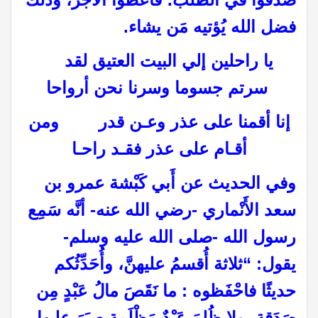
فضل الله يُؤتيه مَن يشاء.
يا راحلين إلي البيت العتيق لقد
سرتم جسوما وسرنا نحن أرواحا
إنا أقمنا على عذر وعـن قدر ومن
أقـام على عذر فقـد راحـا
وفي الحديث عن أَبي كَبْشة عمرو بن
سعد الأَنْماري -رضي الله عنه- أنَّه سَمِع
رسول الله -صلى الله عليه وسلم-
يقول: “ثلاثة أُقسمُ عليهنَّ، وأُحَدِّثُكم
حديثًا فاحْفَظوه : ما نَقَصَ مالُ عَبْدٍ مِن
صَدَقةٍ، ولا ظُلِمَ عَبْدٌ مَظْلَمة صبَرَ عليها،