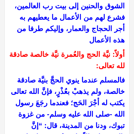
الشوق والحنين إلى بيت رب العالمين،
فشرع لهم من الأعمال ما يعطيهم به
أجر الحجاج والعمار، وإليكم طرفا من
هذه الأعمال
أولاً: نيَّة الحج والعُمرة نيَّة خالصة صادقة
لله تعالى:
فالمسلم عندما ينوي الحجَّ بنيَّة صادقة
خالصة، ولم يذهبْ بعُذْرٍ، فإنَّ الله تعالى
يكتب له أجْرَ الحَج؛ فعندما رجَعَ رسول
الله -صلى الله عليه وسلم- من غزوة
تبوك، ودنا من المدينة، قال: “إنَّ