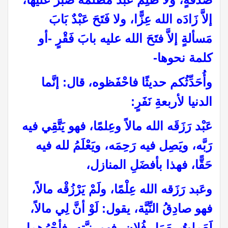
إلاَّ زَادَه الله عِزًّا، ولا فَتَحَ عَبْدٌ بَابَ
مَسألةٍ إلاَّ فتَحَ الله عليه بابَ فَقْرٍ -أو
كلمة نحوها-
وأُحَدِّثُكم حديثًا فاحْفَظوه، قال: إنَّما
الدنيا لأربعةِ نَفَرٍ:
عَبْد رَزَقَه الله مالاً وعِلمًا، فهو يَتَّقِي فيه
رَبَّه، ويَصِل فيه رَحِمَه، ويَعْلَمُ لله فيه
حَقًّا، فهذا بأفضَلِ المنازل،
وعَبد رَزَقه الله عِلْمًا، ولَمْ يَرْزُقْه مالاً،
فهو صادِقُ النِّيَّة، يقول: لَوْ أنَّ لِي مالاً،
لَعَمِلتُ بِعَمَلِ فُلانٍ، فهو بنيَّتِه، فأجْرُهما