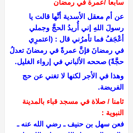
سابعا /عمرة في رمضان
عن أم معقل الأسدية أنَّها قالت يا
رسولَ اللهِ إني أُريدُ الحجَّ وجملي
أعْجَفُ فما تأمرُني قال : (اعتمرِي
في
رمضانَ فإنَّ عمرةً في رمضانَ تعدلُ
حجَّةً) صححه الألباني في إرواء الغليل
.
وهذا في الأجر لكنها لا تغني عن حج
الفريضة
.
ثامنا / صلاة في مسجد قباء بالمدينة
النبوية
:
فعن سهل بن حنيف ـ رضي الله عنه ـ