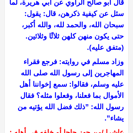
قال أبو صالح الراوي عن أبي هريرة، لما
سئل عن كيفية ذكرهن، قال‏:‏ يقول‏:‏
سبحان الله، والحمد لله، والله أكبر،
حتى يكون منهن كلهن ثلاثًا وثلاثين‏.‏
‏‏‏(‏متفق عليه‏‏‏)‏‏.‏
وزاد مسلم في روايته‏:‏ فرجع فقراء
المهاجرين إلى رسول الله صلى الله
عليه وسلم، فقالوا‏:‏ سمع إخواننا أهل
الأموال بما فعلنا، وفعلوا مثله‏؟‏ فقال
رسول الله‏:‏ ‏”‏ذلك فضل الله يؤتيه من
يشاء‏”‏‏.‏
عاشرا /من جھز حاجا أو خلفه في أھله :