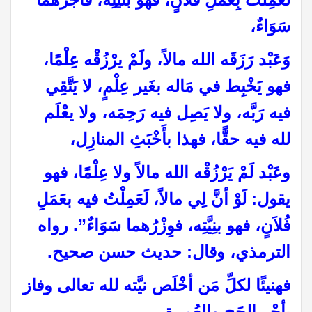
سَوَاءٌ،
وَعَبْد رَزَقَه الله مالاً، ولَمْ يرْزُقْه عِلْمًا،
فهو يَخْبِط في مَاله بغَير عِلْمٍ، لا يَتَّقِي
فيه رَبَّه، ولا يَصِل فيه رَحِمَه، ولا يعْلَم
لله فيه حقًّا، فهذا بأَخْبَثِ المنازِل،
وعَبْد لَمْ يَرْزُقْه الله مالاً ولا عِلْمًا، فهو
يقول: لَوْ أنَّ لِي مالاً، لَعَمِلْتُ فيه بعَمَلِ
فُلاَنٍ، فهو بنِيَّتِه، فوِزْرُهما سَوَاءٌ”. رواه
الترمذي، وقال: حديث حسن صحيح.
فهنيئًا لكلِّ مَن أخْلَص نيَّته لله تعالى وفاز
بأجْر الحَج والعُمرة
.