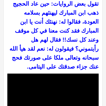
تقول بعض الروايات: حين عاد الحجيج
ذهب ابن المبارك ليهنئهم بسلامه
العودة، فقالوا له: نهنئك أنت يا ابن
المبارك فقد كنت معنا في كل موقف
وعند كل نسك!! فقال لهم هل
رأيتموني؟ فيقولون له: نعم لقد هيأ الله
سبحانه وتعالى ملكا على صورتك فحج
عنك جزاء صدقتك على اليتامى
.