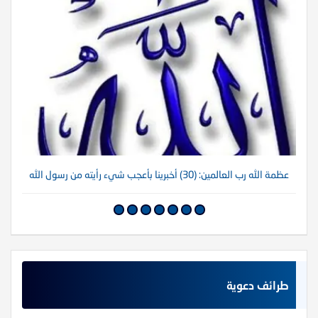
عظمة الله رب العالمين: (30) أخبرينا بأعجب شيء رأيته من رسول الله
عظم
طرائف دعوية