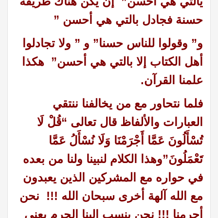
يالتي هي أحسن” إن يكن هناك طريقة
حسنة فجادل بالتي هي أحسن ”
و” وقولوا للناس حسنا” و ” ولا تجادلوا
أهل الكتاب إلا بالتي هي أحسن” هكذا
علمنا القرآن.
فلما نتحاور مع من يخالفنا ننتقي
العبارات والألفاظ قال تعالى “قُلْ لَا
تُسْأَلُونَ عَمَّا أَجْرَمْنَا وَلَا نُسْأَلُ عَمَّا
تَعْمَلُونَ”وهذا الكلام لنبينا ولنا من بعده
في حواره مع المشركين الذين يعبدون
مع الله آلهة أخرى سبحان الله !!! نحن
أجرمنا !!! نحن ينسب إلينا الجرم يعني