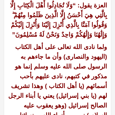
العزة يقول: “وَلَا تُجَادِلُوا أَهْلَ الْكِتَابِ إِلَّا
بِالَّتِي هِيَ أَحْسَنُ إِلَّا الَّذِينَ ظَلَمُوا مِنْهُمْ ۖ
وَقُولُوا آمَنَّا بِالَّذِي أُنْزِلَ إِلَيْنَا وَأُنْزِلَ إِلَيْكُمْ
وَإِلَٰهُنَا وَإِلَٰهُكُمْ وَاحِدٌ وَنَحْنُ لَهُ مُسْلِمُونَ”
ولما نادى الله تعالى على أهل الكتاب
(اليهود والنصارى) وأن ما جاءهم به
الرسول صلى الله عليه وسلم إنما هو
مذكور في كتبهم، نادى عليهم بأحب
أسمائهم (يا أهل الكتاب ) وهذا تشريف
لهم (يا بني إسرائيل) يعني يا أبناء الرجل
الصالح إسرائيل (وهو يعقوب عليه