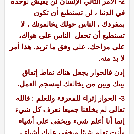
2- الأمر الثاني الإنسان لن يعيش لوحده
في الدنيا ، لن تستطيع أن تكون
بمفردك ، الناس حولك يخالفونك ، لا
تستطيع أن تجعل الناس على هواك،
على مزاجك، على وفق ما تريد. هذا أمر
لا بد منه.
إذن فالحوار يجعل هناك نقاط إتفاق
بينك وبين من يخالفك لينسجم العمل.
3- الحوار إثراء للمعرفة وللعلم :
فالله
تعالى لم يخلقنا جميعا نعرف كل شيء
إنما أنا أعلم شيء ويخفى علي أشياء
وأنت تعلم شيئا ويخفى عليك أشياء ،