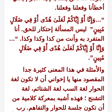
أخطأنا وفعلنا وفعلنا.
“…وَإِنَّا أَوْ إِيَّاكُمْ لَعَلَىٰ هُدًى أَوْ فِي ضَلَالٍ
مُبِينٍ” ليس المسألة إحتكار للحق. أنا
المتفرد به وأنت من كذا وكذا وكذا. “…
وَإِنَّا أَوْ إِيَّاكُمْ لَعَلَىٰ هُدًى أَوْ فِي ضَلَالٍ
مُبِينٍ”.
والأمثلة في هذا المعنى كثيرة جدا
المقصود منها يا إخواني أن لا تكون لغة
الحوار لغة السب لغة الشتائم، لغة
التشنج ؛ فهذه أشبه بمعركة كلامية من
أن تكون جلسة للحوار والتفاهم. رب