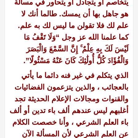
يتخاصم أو يتجادل أو يتحاور في مسألة
هو جاهل بها أن يمسك. طالما أنك لا
علم لك فلا تقولن ما ليس لك به علم.
كما علمنا الله عز وجل “وَلَا تَقْفُ مَا
لَيْسَ لَكَ بِهِ عِلْمٌ ۚ إِنَّ السَّمْعَ وَالْبَصَرَ
وَالْفُؤَادَ كُلُّ أُولَٰئِكَ كَانَ عَنْهُ مَسْئُولًا”.
الذي يتكلم في غير فنه دائما ما يأتي
بالعجائب ، والذين يتزعمون الفضائيات
والقنوات ومجالات الإعلام الحديثة تجد
أغلبهم ليس عندهم ألف باء تدين أو ألف
باء العلم الشرعي ، وأنا خصصت الكلام
عن العلم الشرعي لأن المسألة الآن