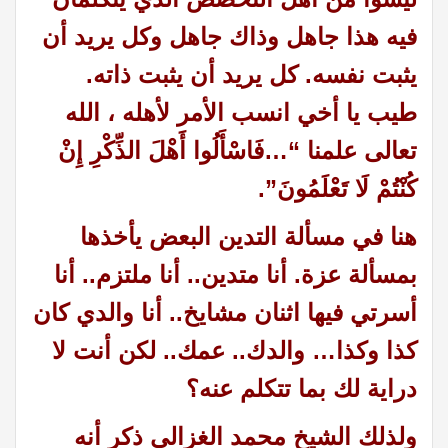
فيه هذا جاهل وذاك جاهل وكل يريد أن
يثبت نفسه. كل يريد أن يثبت ذاته.
طيب يا أخي انسب الأمر لأهله ، الله
تعالى علمنا “…فَاسْأَلُوا أَهْلَ الذِّكْرِ إِنْ
كُنْتُمْ لَا تَعْلَمُونَ”.
هنا في مسألة التدين البعض يأخذها
بمسألة عزة. أنا متدين.. أنا ملتزم.. أنا
أسرتي فيها اثنان مشايخ.. أنا والدي كان
كذا وكذا… والدك.. عمك.. لكن أنت لا
دراية لك بما تتكلم عنه؟
ولذلك الشيخ محمد الغزالي ذكر أنه