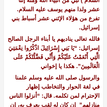
السلام ) نبي من أنبياء الله ومنه إثنا
عشر ولدا منهم يوسف عليه السلام.
تفرع من هؤلاء الإثني عشر أسباط بني
إسرائيل.
فالله تعالى يناديهم يا أبناء الرجل الصالح
إسرائيل: “يَا بَنِي إِسْرَائِيلَ اذْكُرُوا نِعْمَتِيَ
الَّتِي أَنْعَمْتُ عَلَيْكُمْ وَأَنِّي فَضَّلْتُكُمْ عَلَى
الْعَالَمِينَ”. هكذا يا إخواني
والرسول صلى الله عليه وسلم علمنا
في لغة الحوار والتخاطب إظهار
الإحترام لمن تكلمه. قال: “أنزلوا الناس
منازلهم” إن كان له لقب يعرف به، إن