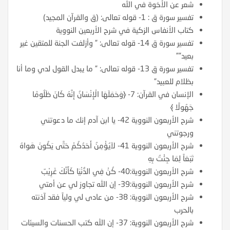
شعر عن الأخوة في الله
تفسير سورة ق : 1- قوله تعالى: (ق والقرآن المجيد)
كتاب الأنفاس الزكية في شرح الأربعين النووية
تفسير سورة ق 14- قوله تعالى: ” وأزلفت الجنة للمتقين غير
بعيد””
تفسير سورة ق 13- قوله تعالى: ” ما يبدل القول لدي وما أنا
بظلام للعبيد”
الإنسان في القرآن: 7- ﴿وَحَمَلَهَا الْإِنْسَانُ إِنَّهُ كَانَ ظَلُومًا
جَهُولًا ﴾
شرح الأربعون النووية 42- يا ابن آدم إنك ما دعوتني
ورجوتني
شرح الأربعون النووية 41- لاَيُؤْمِنُ أَحَدُكُمْ حَتَّى يَكُونَ هَواهُ
تَبَعَاً لِمَا جِئْتُ بِهِ
شرح الأربعون النووية:40- كُنْ فِي الدُّنْيَا كَأَنَّكَ غَرِيْبٌ
شرح الأربعون النووية:39- إن الله تجاوز لي عن أمتي
شرح الأربعون النووية: 38- من عادى لي ولياً فقد آذنته
بالحرب
شرح الأربعون النووية: 37- إن الله كتب الحسنات والسيئات