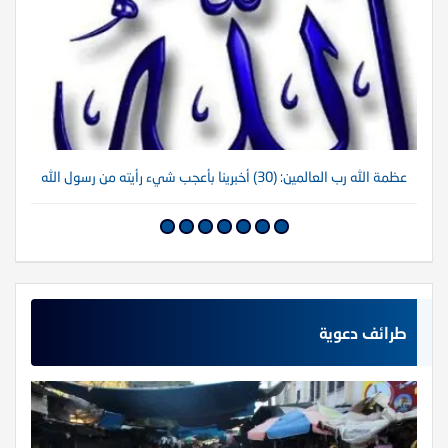
عظمة الله رب العالمين: (30) أخبرينا بأعجب شيء رأيته من رسول الله
عظم
طرائف دعوية