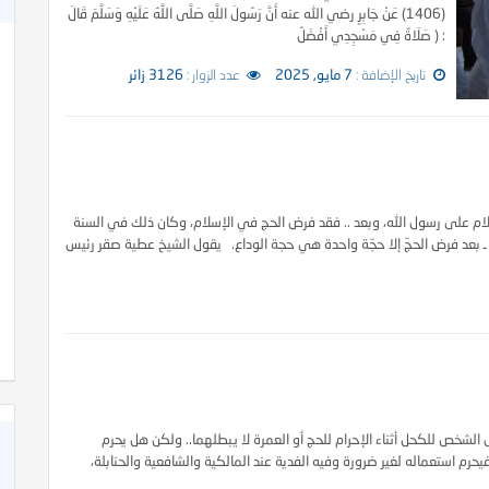
(1406) عَنْ جَابِرٍ رضي الله عنه أَنَّ رَسُولَ اللَّهِ صَلَّى اللَّهُ عَلَيْهِ وَسَلَّمَ قَالَ
: ( صَلَاةٌ فِي مَسْجِدِي أَفْضَلُ
تاريخ الإضافة :
7 مايو, 2025
عدد الزوار :
3126 زائر
سلام على رسول الله، وبعد .. فقد فرض الحج في الإسلام، وكان ذلك في السنة
م ـ بعد فرض الحجّ إلا حجّة واحدة هي حجة الوداع. يقول الشيخ عطية صقر رئيس
كاة
كتاب الأنفاس الزكية في شرح الأربعين النووية
رام؟ استعمال الشخص للكحل أثناء الإحرام للحج أو العمرة لا يبطلهما.. ولكن هل يحرم
حرم استعماله لغير ضرورة وفيه الفدية عند المالكية والشافعية والحنابلة،