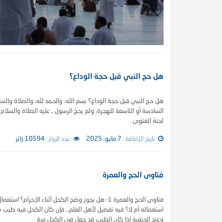
هل حج النبي قبل حجة الوداع؟
هل حج النبي قبل حجة الوداع؟ بسم الله، والحمد لله، والصلاة وال
السادسة أو التاسعة للهجرة، ولم يحجّ الرسول ـ عليه الصلاة والسلا
لجنة الفتوى
 الظمآن في فقه الصيام”
كتاب إتحاف الدعاة بفقه الز
تاريخ الإضافة :
7 مايو, 2025
عدد الزوار :
10594 زائر
فتاوى الحج والعمرة
فتاوى الحج والعمرة 1- هل يجوز وضح الكحل أثناء الإح
استعماله أم لا؟ فيه تفصيل لأهل العلم.. فإن كان الكحل فيه طيب في
وعند الحنفية إذا كان الطيب قد جعل في الكحل مرة