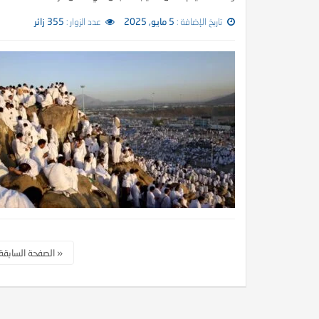
تاريخ الإضافة :
5 مايو, 2025
عدد الزوار :
355 زائر
في الميزان د. محمد عبد المنعم
أما القــرونُ فإنهــا لأبيكِ
« الصفحة السابقة