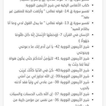
كتاب الأنفاس الزكية في شرح الأربعين النووية
تفسير سورة ق 14- قوله تعالى: ” وأزلفت الجنة للمتقين غير
بعيد””
تفسير سورة ق 13- قوله تعالى: ” ما يبدل القول لدي وما أنا
بظلام للعبيد”
الإنسان في القرآن: 7- ﴿وَحَمَلَهَا الْإِنْسَانُ إِنَّهُ كَانَ ظَلُومًا
جَهُولًا ﴾
شرح الأربعون النووية 42- يا ابن آدم إنك ما دعوتني
ورجوتني
شرح الأربعون النووية 41- لاَيُؤْمِنُ أَحَدُكُمْ حَتَّى يَكُونَ هَواهُ
تَبَعَاً لِمَا جِئْتُ بِهِ
شرح الأربعون النووية:40- كُنْ فِي الدُّنْيَا كَأَنَّكَ غَرِيْبٌ
شرح الأربعون النووية:39- إن الله تجاوز لي عن أمتي
شرح الأربعون النووية: 38- من عادى لي ولياً فقد آذنته
بالحرب
شرح الأربعون النووية: 37- إن الله كتب الحسنات والسيئات
شرح الأربعون النووية: 36- من نفس عن مؤمن كربة من
كرب الدنيا