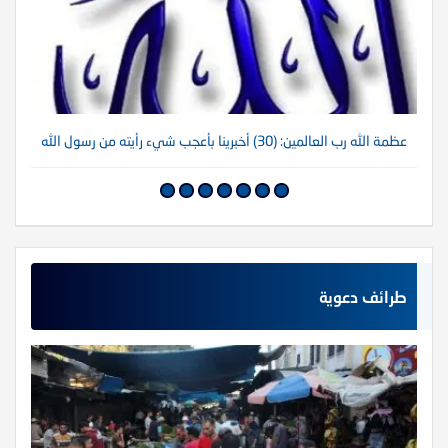
عظمة الله رب العالمين: (30) أخبرينا بأعجب شيء رأيته من رسول الله
عظم
طرائف دعوية