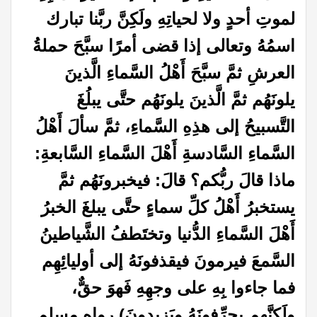
لموتِ أحدٍ ولا لحياتِهِ ولَكِنَّ ربَّنا تبارك
اسمُهُ وتعالى إذا قضى أمرًا سبَّحَ حملةُ
العرشِ ثمَّ سبَّحَ أَهْلُ السَّماءِ الَّذينَ
يلونَهُم ثمَّ الَّذينَ يلونَهُم حتَّى يبلُغَ
التَّسبيحُ إلى هذِهِ السَّماءِ، ثمَّ سألَ أَهْلُ
السَّماءِ السَّادسةِ أَهْلَ السَّماءِ السَّابعةِ:
ماذا قالَ ربُّكم؟ قالَ: فيخبرونَهُم ثمَّ
يستخبرُ أَهْلُ كلِّ سماءٍ حتَّى يبلغَ الخبرُ
أَهْلَ السَّماءِ الدُّنيا وتختَطفُ الشَّياطينُ
السَّمعَ فيرمونَ فيقذفونَهُ إلى أوليائِهِم
فما جاءوا بِهِ على وجهِهِ فَهوَ حقٌّ،
ولَكِنَّهم يحرِّفونَهُ ويَزيدونَ) رواه مسلم