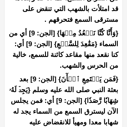
قد امتلأت بالشهب التي تنقض على
مسترقى السمع فتحرقهم
.
{وَأَنَّا كُنَّا نَقۡعُدُ مِنۡهَا} [الجن: 9] أي من
السماء {مَقَٰعِدَ لِلسَّمۡعِ} [الجن: 9] أي
:
كنا نقعد منها مقاعد كائنة للسمع، خالية
من الحرس والشهب
.
{فَمَن يَسۡتَمِعِ ٱلۡأٓنَ} [الجن: 9] بعد
بعثة النبي
صلى الله عليه وسلم
{يَجِدۡ لَهُۥ
شِهَابٗا رَّصَدٗا} [الجن: 9]
أي
:
فمن يجلس
الآن ليسترق السمع من السماء يجد له
شهابا معدا ومهيأ للانقضاض عليه