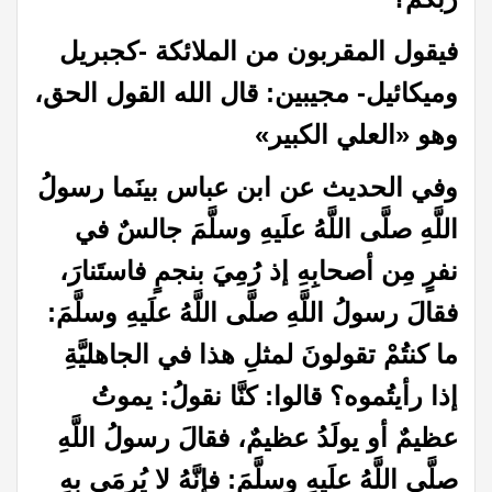
فيقول المقربون من الملائكة -كجبريل
وميكائيل- مجيبين: قال الله القول الحق،
وهو «العلي الكبير
»
وفي الحديث عن ابن عباس بينَما رسولُ
اللَّهِ صلَّى اللَّهُ علَيهِ وسلَّمَ جالسٌ في
نفرٍ مِن أصحابِهِ إذ رُمِيَ بنجمٍ فاستَنارَ،
فقالَ رسولُ اللَّهِ صلَّى اللَّهُ علَيهِ وسلَّمَ:
ما كنتُمْ تقولونَ لمثلِ هذا في الجاهليَّةِ
إذا رأيتُموه؟ قالوا: كنَّا نقولُ: يموتُ
عظيمٌ أو يولَدُ عظيمٌ، فقالَ رسولُ اللَّهِ
صلَّى اللَّهُ علَيهِ وسلَّمَ: فإنَّهُ لا يُرمَى بِهِ