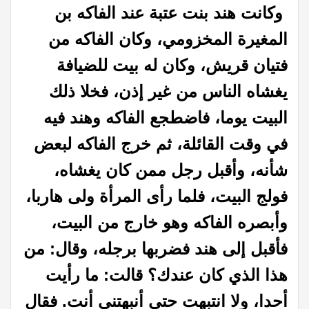
و
كانت هند بنت عتبة عند الفاكه بن
المغيرة المخزومي، وكان الفاكه من
فتيان قريش، وكان له بيت للضيافة
يغشاه الناس من غير إذن، فخلا ذلك
البيت يوما، فاضطجع الفاكه وهند فيه
في وقت القائلة، ثم خرج الفاكه لبعض
شأنه، وأقبل رجل ممن كان يغشاه،
فولج البيت، فلما رأى المرأة ولى هاربا،
وأبصره الفاكه وهو خارج من البيت،
فأقبل إلى هند فضربها برجله، وقال: من
هذا الذي كان عندك؟ قالت: ما رأيت
أحدا، ولا انتبهت حتى أنبهتني أنت. فقال