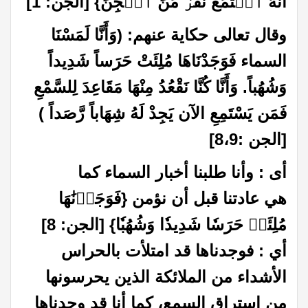
أَنَّهُ ٱسۡتَمَعَ نَفَرٞ مِّنَ ٱلۡجِنِّ} [الجن: 1]
وقال تعالى حكاية عنهم: (وَأَنَّا لَمَسْنَا
السماء فَوَجَدْنَاهَا مُلِئَتْ حَرَساً شَدِيداً
وَشُهُباً. وَأَنَّا كُنَّا نَقْعُدُ مِنْهَا مَقَاعِدَ لِلسَّمْعِ
فَمَن يَسْتَمِعِ الآن يَجِدْ لَهُ شِهَاباً رَّصَداً )
[الجن :8،9]
أى : وأنا طلبنا أخبار السماء كما
هي
عادتنا قبل أن نؤمن {فَوَجَدۡنَٰهَا
مُلِئَتۡ حَرَسٗا شَدِيدٗا وَشُهُبٗا} [الجن: 8]
أي
:
فوجدناها قد امتلأت بالحراس
الأشداء من الملائكة الذين يحرسونها
من استراق السمع، كما أنا قد وجدناها