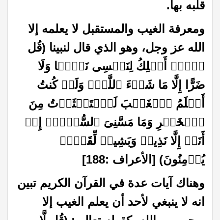
قلبه بها
.
ومعرفة الغيب والمستقبل لا يعلمه إلا
الله عز وجل، وهو الذي قال لنبينا (قُل
لَّاۤ أَمۡلِكُ لِنَفۡسِی نَفۡعࣰا وَلَا
ضَرًّا إِلَّا مَا شَاۤءَ ٱللَّهُۚ وَلَوۡ كُنتُ
أَعۡلَمُ ٱلۡغَیۡبَ لَٱسۡتَكۡثَرۡتُ مِنَ
ٱلۡخَیۡرِ وَمَا مَسَّنِیَ ٱلسُّوۤءُۚ إِنۡ
أَنَا۠ إِلَّا نَذِیرࣱ وَبَشِیرࣱ لِّقَوۡمࣲ
یُؤۡمِنُونَ) [الأعراف :188]
وهناك آيات عدة في القرآن الكريم تبين
انه لا ينبغي لأحد أن يعلم الغيب إلا