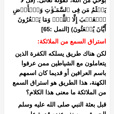
بوحي من الله، كقوله تعالى: (قُل لَّا
یَعۡلَمُ مَن فِی ٱلسَّمَـٰوَ ٰ⁠تِ وَٱلۡأَرۡضِ
ٱلۡغَیۡبَ إِلَّا ٱللَّهُۚ وَمَا یَشۡعُرُونَ
أَیَّانَ یُبۡعَثُونَ) [النمل :65]
استراق السمع من الملائكة:
لكن هناك طريق يسلكه الكفرة الذين
يتعاملون مع الشياطين ممن عرفوا
باسم العرافين أو قديما كان اسمهم
الكهنة، هذا الطريق هو استراق السمع
من الملائكة ما معنى هذا الكلام؟
قبل بعثة النبي صلى الله عليه وسلم