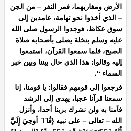
الأرض ومغاربهما، فمر النفر – من الجن
– الذي أخذوا نحو تهامة، عامدين إلى
سوق عكاظ، فوجدوا الرسول صلى الله
عليه وسلم بنخلة يصلى بأصحابه صلاة
الصبح، فلما سمعوا القرآن، استمعوا
إليه وقالوا: هذا الذي حال بيننا وبين خبر
السماء
“.
فرجعوا إلى قومهم فقالوا: يا قومنا، إنا
سمعنا قرآنا عجبا، يهدى إلى الرشد
فآمنا به ولن نشرك بربنا أحدا، وأنزل
الله – تعالى – على نبيه {قُلۡ أوحِيَ إِلَيَّ