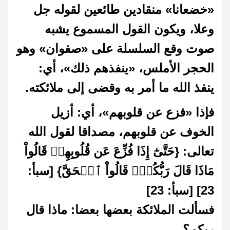
«خضعانا» منقادين طائعين لقوله جل
وعلا، ويكون القول المسموع يشبه
صوت وقع السلسلة على «صفوان» وهو
الحجر الأملس، «ينفذهم ذلك»، أي:
ينفذ الله ما أمر به وقضى إلى ملائكته
.
فإذا «فزع عن قلوبهم»، أي: أزيل
الخوف عن قلوبهم، مصداقا لقول الله
تعالى: {حَتَّىٰٓ إِذَا فُزِّعَ عَن قُلُوبِهِمۡ قَالُواْ
مَاذَا قَالَ رَبُّكُمۡۖ قَالُواْ ٱلۡحَقَّ} [سبأ:
23] [سبأ: 23]
فسألت الملائكة بعضها بعضا: ماذا قال
ربكم؟