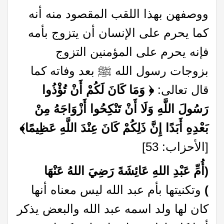
ووصفهن بهذا اللقب المقصود منه أنه
كما يحرم على الإنسان أن يتزوج بأمه
فإنه يحرم على المؤمنين التزوج
بزوجات رسول الله ﷺ بعد وفاته كما
قال تعالى:
﴿
وَمَا كَانَ لَكُمْ أَنْ تُؤْذُوا
رَسُولَ اللَّهِ وَلَا أَنْ تَنْكِحُوا أَزْوَاجَهُ مِنْ
بَعْدِهِ أَبَدًا إِنَّ ذَلِكُمْ كَانَ عِنْدَ اللَّهِ عَظِيمًا
﴾
[الأحزاب: 53]
(أُمِّ عَبْدِ اللهِ عَائِشَةَ رَضِيَ اللهُ عَنْهَا
)
وتكنيتها بأم عبد الله ليس معناه أنها
كان لها ولد اسمه عبد الله والبعض يذكر