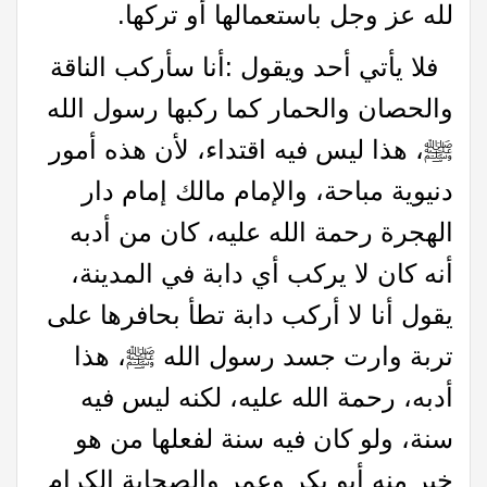
لله عز وجل باستعمالها أو تركها.
فلا يأتي أحد ويقول :أنا سأركب الناقة
والحصان والحمار كما ركبها رسول الله
ﷺ، هذا ليس فيه اقتداء، لأن هذه أمور
دنيوية مباحة، والإمام مالك إمام دار
الهجرة رحمة الله عليه، كان من أدبه
أنه كان لا يركب أي دابة في المدينة،
يقول أنا لا أركب دابة تطأ بحافرها على
تربة وارت جسد رسول الله ﷺ، هذا
أدبه، رحمة الله عليه، لكنه ليس فيه
سنة، ولو كان فيه سنة لفعلها من هو
خير منه أبو بكر وعمر والصحابة الكرام