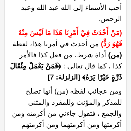
أحب الأسماء إلى الله عبد الله وعبد
الرحمن.
(مَنْ أَحْدَثَ فِيْ أَمْرِنَا هَذَا مَا لَيْسَ مِنْهُ
فَهُوَ رَدٌّ)
من أحدث في أمرنا هذا، لفظة
(من)
أداة شرط، من فعل كذا فالأمر
كذا ، كما قال تعالى :
﴿
فَمَنْ يَعْمَلْ مِثْقَالَ
ذَرَّةٍ خَيْرًا يَرَهُ
﴾
[الزلزلة: 7]
ومن عجائب لفظة (من) أنها تصلح
للمذكر والمؤنث وللمفرد والمثنى
والجمع ، فتقول جاءني من أكرمته ومن
أكرمتها ومن أكرمتهما ومن أكرمتهم