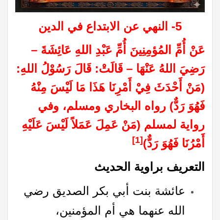
5- النهي عن الابتداع في الدين
عَنْ أُمِّ المُؤمِنِينَ أُمِّ عَبْدِ اللهِ عَائِشَةَ –
رَضِيَ اللهُ عَنْهَا – قَالَتْ: قَالَ رَسُوْلُ اللهِ:
(مَنْ أَحْدَثَ فِيْ أَمْرِنَا هَذَا مَا لَيْسَ مِنْهُ
فَهُوَ رَدٌّ) رواه البخاري ومسلم، وفي
رواية لمسلم (مَنْ عَمِلَ عَمَلاً لَيْسَ عَلَيْهِ
[1]
أَمْرُنَا فَهُوَ رَدٌّ)
التعريف براوية الحديث
عائشة بنت أبي بكر الصديق رضي
الله عنهما هي أم المؤمنين،