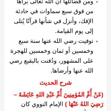
ومن فضائلها أن الله تعالى برأها
من فوق سبع سماوات في حادثة
الإفك، وأنزل في شأنها قرآنًا يُتلى
إلى يوم القيامة.
توفيت رضي الله عنها سنة سبع
وخمسين أو ثمان وخمسين للهجرة
على المشهور، ودُفنت بالبقيع رضي
الله عنها وأرضاها.
شرح الحديث
(عَنْ أُمِّ المُؤمِنِينَ أُمِّ عَبْدِ اللهِ عَائِشَةَ –
رَضِيَ اللهُ عَنْهَا
)
الإمام النووي كان