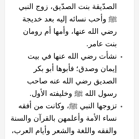
الصدّيقة بنت الصدّيق، زوج النبي
ﷺ وأحب نسائه إليه بعد خديجة
رضي الله عنها، وأمها أم رومان
بنت عامر.
نشأت رضي الله عنها في بيت
إيمان وصدق؛ فأبوها أبو بكر
الصديق رضي الله عنه صاحب
رسول الله ﷺ وخليفته الأول.
تزوجها النبي ﷺ، وكانت من أفقه
نساء الأمة وأعلمهن بالقرآن والسنة
والفقه واللغة والشعر وأيام العرب،