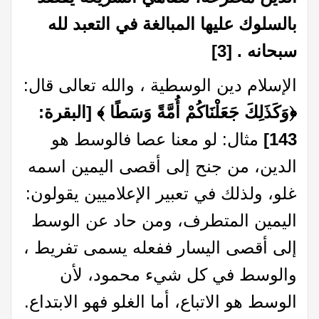
بالسلوك عليها المبالغة في التعبد لله
سبحان
ه .
[3]
الإسلام دين الوسطية ، والله تعالى قال:
﴿
وَكَذَلِكَ جَعَلْنَاكُمْ أُمَّةً وَسَطًا
﴾
[البقرة:
143]
مثال: لو معنا عصا فالوسط هو
الدين، من جنح إلى أقصى اليمين اسمه
غلو، ولذلك في تعبير الإعلاميين يقولون:
اليمين المتطرف، ومن حاد عن الوسط
إلى أقصى اليسار ففعله يسمى تفريط ،
والوسط في كل شيء محمود، لأن
الوسط هو الاتباع، أما الغلو فهو الابتداع.