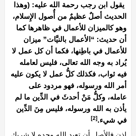
يقول ابن رجب رحمة الله عليه: (وهذا
الحديث أصلٌ عظيمٌ من أُصول الإِسلام،
وهو كالميزان للأعمال في ظاهرها كما
أن حديث: “الأعمال بالنيَّات” ميزان
للأعمال في باطِنها، فكما أن كل عمل لا
يُراد به وجه الله تعالى، فليس لعامله
فيه ثواب، فكذلك كلُّ عمل لا يكون عليه
أمر الله ورسوله، فهو مردود على
عامله، وكلُّ مَنْ أحدثَ في الدِّين ما لم
يأذن به الله ورسوله، فليس مِنَ الدِّين
[2]
في شيء.
إذن فالأصل أن تعبد الله وحده لا شريك