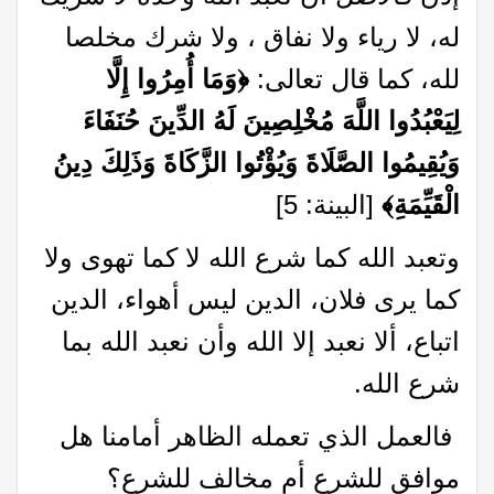
له، لا رياء ولا نفاق ، ولا شرك مخلصا
لله، كما قال تعالى:
﴿
وَمَا أُمِرُوا إِلَّا
لِيَعْبُدُوا اللَّهَ مُخْلِصِينَ لَهُ الدِّينَ حُنَفَاءَ
وَيُقِيمُوا الصَّلَاةَ وَيُؤْتُوا الزَّكَاةَ وَذَلِكَ دِينُ
الْقَيِّمَةِ
﴾
[البينة: 5]
وتعبد الله كما شرع الله لا كما تهوى ولا
كما يرى فلان، الدين ليس أهواء، الدين
اتباع، ألا نعبد إلا الله وأن نعبد الله بما
شرع الله.
فالعمل الذي تعمله الظاهر أمامنا هل
موافق للشرع أم مخالف للشرع؟