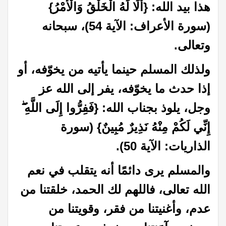
هذا بيد الله: {أَلَا لَهُ الْخَلْقُ وَالْأَمْرُ}
(سورة الأعراف: الآية 54)، سبحانه
وتعالى.
ولذلك المسلم حينما يأتيه من يخوّفه، أو
إذا حدث ما يخوّفه، يفر إلى الله عز
وجل، يلوذ بجناب الله: {فَفِرُّوا إِلَى اللَّهِ ۖ
إِنِّي لَكُمْ مِنْهُ نَذِيرٌ مُبِينٌ} (سورة
الذاريات: الآية 50).
والمسلم يرى دائمًا أنه يتقلب في نعم
الله تعالى، فاللهم لك الحمد، خلقتنا من
عدم، وأغنيتنا من فقر، وقويتنا من