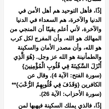
إذًا، فأهل التوحيد هم أهل الأمن في
الدنيا والآخرة، هم السعداء في الدنيا
والآخرة، لأني أعلم يقينًا أن المنجي من
المهالك هو الله، وأن المفرج لكل كرب
هو الله، وأن مصدر الأمان والسكينة
والطمأنينة هو الله عز وجل. {هُوَ الَّذِي
أَنْزَلَ السَّكِينَةَ فِي قُلُوبِ الْمُؤْمِنِينَ}
(سورة الفتح: الآية 4). وقال عن
الكافرين {وَقَذَفَ فِي قُلُوبِهِمُ الرُّعْبَ}**
(سورة الأحزاب: الآية 26).
إذًا، فالذي يملك السكينة فيهبها لمن