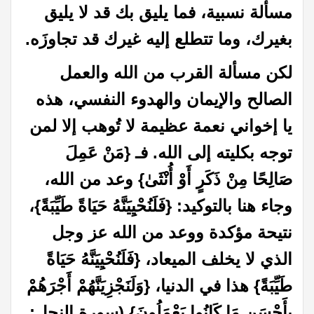
مسألة نسبية، فما يليق بك قد لا يليق
بغيرك، وما تتطلع إليه غيرك قد تجاوزَه.
لكن مسألة القرب من الله والعمل
الصالح والإيمان والهدوء النفسي، هذه
يا إخواني نعمة عظيمة لا تُوهب إلا لمن
توجه بكليته إلى الله. فـ {مَنْ عَمِلَ
صَالِحًا مِنْ ذَكَرٍ أَوْ أُنْثَىٰ} وعد من الله،
وجاء هنا بالتوكيد: {فَلَنُحْيِيَنَّهُ حَيَاةً طَيِّبَةً}،
نتيحة مؤكدة ووعد من الله عز وجل
الذي لا يخلف الميعاد، {فَلَنُحْيِيَنَّهُ حَيَاةً
طَيِّبَةً} هذا في الدنيا، {وَلَنَجْزِيَنَّهُمْ أَجْرَهُمْ
بِأَحْسَنِ مَا كَانُوا يَعْمَلُونَ} (سورة النحل: