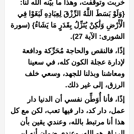
خربت وتوقفت، وهذا ما بيَّنه الله لنا:
{وَلَوْ بَسَطَ اللَّهُ الرِّزْقَ لِعِبَادِهِ لَبَغَوْا فِي
الْأَرْضِ وَلَٰكِنْ يُنَزِّلُ بِقَدَرٍ مَا يَشَاءُ} (سورة
الشورى: الآية 27).
إذًا، فالنقص والحاجة مُحَرِّكة ودافعة
لإدارة عجلة الكون كله، في سعينا
ومعاشنا وبذلنا للجهد، وسعي خلف
الرزق، إلى غير ذلك.
إذًا، فأنا أُوَطِّن نفسي أن الدنيا دار
عمل، دار كد، دار فيها تعب، لكن مع كل
هذا أنا مرتبط بالله، وعندي يقين بأن
الرزاق هو الله، وعندي ضمان أنه لن