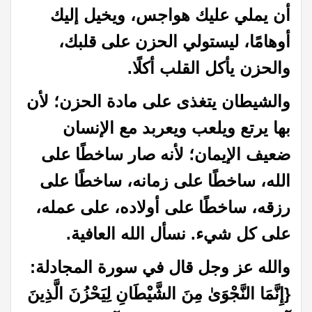
أن يملي عليك هواجس، ويخيل إليك
أوهامًا، ليستولي الحزن على قلبك،
والحزن يأكل القلب أكلًا.
والشيطان يتغذى على مادة الحزن؛ لأن
بها يرتع ويلعب ويعربد مع الإنسان
ضعيف الإيمان؛ لأنه صار ساخطًا على
الله، ساخطًا على زمانه، ساخطًا على
رزقه، ساخطًا على أولاده، على عمله،
على كل شيء. نسأل الله العافية.
والله عز وجل قال في سورة المجادلة:
{إِنَّمَا النَّجْوَىٰ مِنَ الشَّيْطَانِ لِيَحْزُنَ الَّذِينَ