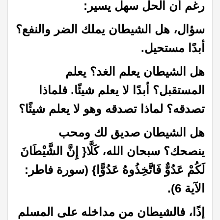
رغم أن الحل سهل يسير:
سؤال، هل الشيطان يملك الضر والنفع؟
أبدًا مستحيل.
هل الشيطان يعلم الغد؟ يعلم
المستقبل؟ أبدًا لا يعلم شيئًا. فلماذا
تصدقه؟ لماذا تصدقه وهو لا يعلم شيئًا؟
هل الشيطان صديق لك ومحب
ينصحك؟ سبحان الله،
كَلَّا
{ إِنَّ الشَّيْطَانَ
لَكُمْ عَدُوٌّ فَاتَّخِذُوهُ عَدُوًّا} (سورة فاطر:
الآية 6).
إذًا، فالشيطان من مداخله على المسلم