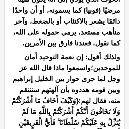
مرضيًا (فوبيا) كما يسمونه، أو أن واحدًا
دائمًا يشعر بالاكتئاب أو بالضغط، وآخر
متأهب مستعد، يرمي حموله على الله،
كما نقول. فعندنا فارق بين الأمرين.
ولذلك أقول: إن نعمة التوحيد أمان
للموحدين؛واسمعوا ماذا قال الله عز
وجل لما جرى حوار بين الخليل إبراهيم
وبين قومه هددوه بأن آلهتهم ستنتقم
منه، فقال لهم:
{وَكَيْفَ أَخَافُ مَا أَشْرَكْتُمْ
وَلَا تَخَافُونَ أَنَّكُمْ أَشْرَكْتُمْ بِاللَّهِ مَا لَمْ
يُنَزِّلْ بِهِ عَلَيْكُمْ سُلْطَانًا ۚ فَأَيُّ الْفَرِيقَيْنِ