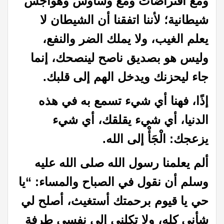
ومع افتراضات ومع وساوس وهواجس
شيطانية؛ لأننا اتفقنا أن الشيطان لا
يعلم الغيب، ولا يملك الضر والنفع،
وليس هو بصديق ناصح لينصحك، إنما
جاء ليحزنك ويدخل الهم إلى قلبك.
إذًا، فهنا أي شيء تسمع به في هذه
الدنيا، أي شيء يقلقك، أي شيء
يزعجك: الْجَأْ إلى الله.
ألم يعلمنا رسول الله صلى الله عليه
وسلم أن نقول في الصباح والمساء: “يا
حي يا قيوم برحمتك أستغيث، أصلح لي
شأني كله، ولا تكلني إلى نفسي طرفة