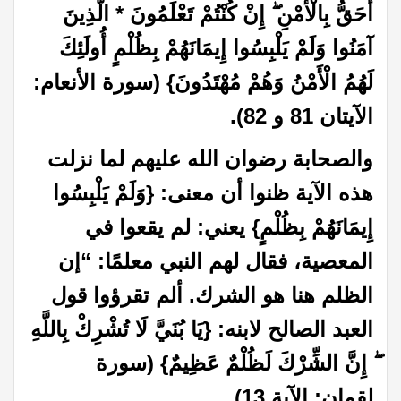
أَحَقُّ بِالْأَمْنِ ۖ إِنْ كُنْتُمْ تَعْلَمُونَ * الَّذِينَ
آمَنُوا وَلَمْ يَلْبِسُوا إِيمَانَهُمْ بِظُلْمٍ أُولَئِكَ
لَهُمُ الْأَمْنُ وَهُمْ مُهْتَدُونَ} (سورة الأنعام:
الآيتان 81 و 82).
والصحابة رضوان الله عليهم لما نزلت
هذه الآية ظنوا أن معنى: {وَلَمْ يَلْبِسُوا
إِيمَانَهُمْ بِظُلْمٍ} يعني: لم يقعوا في
المعصية، فقال لهم النبي معلمًا: “إن
الظلم هنا هو الشرك. ألم تقرؤوا قول
العبد الصالح لابنه: {يَا بُنَيَّ لَا تُشْرِكْ بِاللَّهِ
ۖ إِنَّ الشِّرْكَ لَظُلْمٌ عَظِيمٌ} (سورة
لقمان: الآية 13).