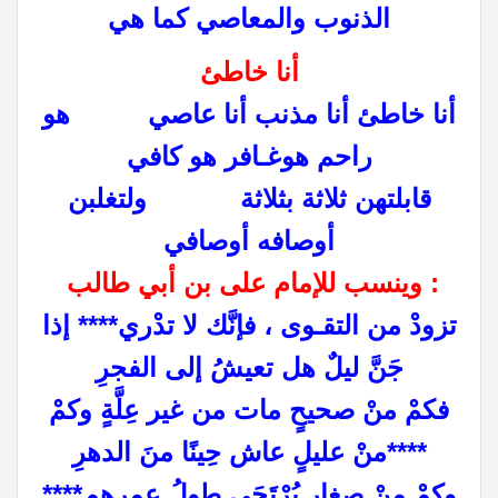
الذنوب والمعاصي كما هي
أنا خاطئ
أنا خاطئ أنا مذنب أنا عاصي هو
راحم هوغـافر هو كافي
قابلتهن ثلاثة بثلاثة ولتغلبن
أوصافه أوصافي
:
وينسب للإمام على بن أبي طالب
تزودْ من التقـوى ، فإنَّك لا تدْري
**** إذا
جَنَّ ليلٌ هل تعيشُ إلى الفجرِ
فكمْ منْ صحيحٍ مات من غير عِلَّةٍ
وكمْ
****منْ عليلٍ عاش حِينًا منَ الدهرِ
وكمْ منْ صِغارٍ يُرْتَجَى طولُ عمرهم
****