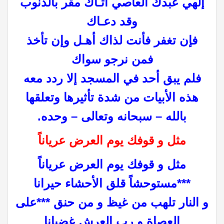
إلهي عبدك العاصي أتـاك مقر بالذنوب
وقد دعـاك
فإن تغفر فأنت لذاك أهـل وإن تأخذ
فمن نرجو سواك
فلم يبق أحد في المسجد إلا ردد معه
هذه الأبيات من شدة تأثيرها وتعلقها
بالله – سبحانه وتعالى – وحده.
مثل و قوفك يوم العرض عرياناً
مثل و قوفك يوم العرض عرياناً
***مستوحشاً قلق الأحشاء حيرانا
و النار تلهب من غيظ و من حنق ***على
العصاة و رب العرش غضبانا