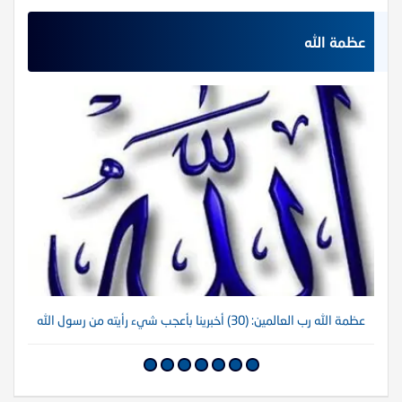
عظمة الله
عظمة الله رب العالمين: (30) أخبرينا بأعجب شيء رأيته من رسول الله
عظم