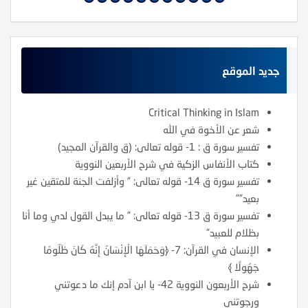
جديد الموقع
Critical Thinking in Islam
شعر عن الأخوة في الله
تفسير سورة ق : 1- قوله تعالى: (ق والقرآن المجيد)
كتاب الأنفاس الزكية في شرح الأربعين النووية
تفسير سورة ق 14- قوله تعالى: ” وأزلفت الجنة للمتقين غير
بعيد””
تفسير سورة ق 13- قوله تعالى: ” ما يبدل القول لدي وما أنا
بظلام للعبيد”
الإنسان في القرآن: 7- ﴿وَحَمَلَهَا الْإِنْسَانُ إِنَّهُ كَانَ ظَلُومًا
جَهُولًا ﴾
شرح الأربعون النووية 42- يا ابن آدم إنك ما دعوتني
ورجوتني