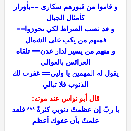
و قاموا من قبورهم سكارى ==بأوزار
كأمثال الجبال
و قد نصب الصراط لكي يجوزوا==
فمنهم من يكب على الشمال
و منهم من يسير لدار عدن== تلقاه
العرائس بالغوالي
يقول له المهمين يا وليي== غفرت لك
الذنوب فلا تبالي
قال أبو نواس عند موته:
يا ربّ إن عظمتْ ذنوبي كثرةً *** فلقد
علمتُ بأن عفوك أعظم