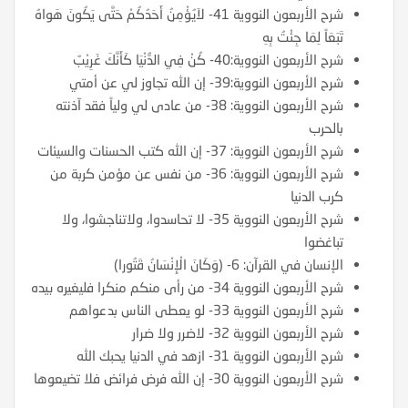
شرح الأربعون النووية 41- لاَيُؤْمِنُ أَحَدُكُمْ حَتَّى يَكُونَ هَواهُ
تَبَعَاً لِمَا جِئْتُ بِهِ
شرح الأربعون النووية:40- كُنْ فِي الدُّنْيَا كَأَنَّكَ غَرِيْبٌ
شرح الأربعون النووية:39- إن الله تجاوز لي عن أمتي
شرح الأربعون النووية: 38- من عادى لي ولياً فقد آذنته
بالحرب
شرح الأربعون النووية: 37- إن الله كتب الحسنات والسيئات
شرح الأربعون النووية: 36- من نفس عن مؤمن كربة من
كرب الدنيا
شرح الأربعون النووية 35- لا تحاسدوا، ولاتناجشوا، ولا
تباغضوا
الإنسان في القرآن: 6- (وَكَانَ الْإِنْسَانُ قَتُورا)
شرح الأربعون النووية 34- من رأى منكم منكرا فليغيره بيده
شرح الأربعون النووية 33- لو يعطى الناس بدعواهم
شرح الأربعون النووية 32- لاضرر ولا ضرار
شرح الأربعون النووية 31- ازهد في الدنيا يحبك الله
شرح الأربعون النووية 30- إن الله فرض فرائض فلا تضيعوها