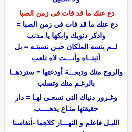
دع عنك ما قد فات فى زمن الصبا
دع عنك ما قد فات فى زمن الصبا =
واذكر ذنوبك وابكها يا مذنب
لــم ينسه الملكان حيـن نسيتـه = بل
أثبتــاه وأنـــت لاه تلعب
والروح منك وديعـــة أودعتها = ستردهــا
بالرغـم منك وتسلب
وغـرور دنياك التى تسعـى لهـا = دار
حقيقتها متـاع يذهــــب
الليـل فاعلم و النهـــار كلاهما -أنفاسنا