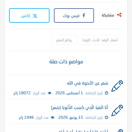
مشاركة
فيس بوك
إكس
أشعار -الزهد -الحث- التوبة
روائع الشعر
مواضع ذات صلة
شعر عن الأخوة في الله
تاريخ الإضافة :
1 أغسطس, 2026
عدد الزوار :
18072 زائر
أَنَا الْعَبْدُ الَّذِي كَسَبَ الذُّنُوبَا (شعر)
تاريخ الإضافة :
15 يونيو, 2026
عدد الزوار :
1948 زائر
أرأيتم قلبا أبويا يتقبل أمرا يأباه