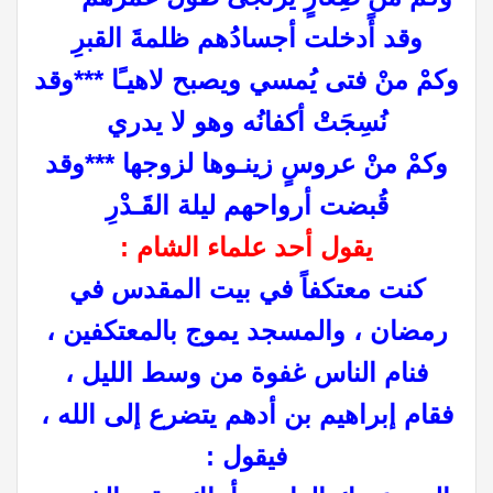
وقد أًدخلت أجسادُهم ظلمةَ القبرِ
وكمْ منْ فتى يُمسي ويصبح لاهيـًا
***وقد
نُسِجَتْ أكفانُه وهو لا يدري
وكمْ منْ عروسٍ زينـوها لزوجها
***وقد
قُبضت أرواحهم ليلة القَـدْرِ
يقول أحد علماء الشام :
كنت معتكفاً في بيت المقدس في
رمضان ، والمسجد يموج بالمعتكفين ،
فنام الناس غفوة من وسط الليل ،
فقام إبراهيم بن أدهم يتضرع إلى الله ،
فيقول :