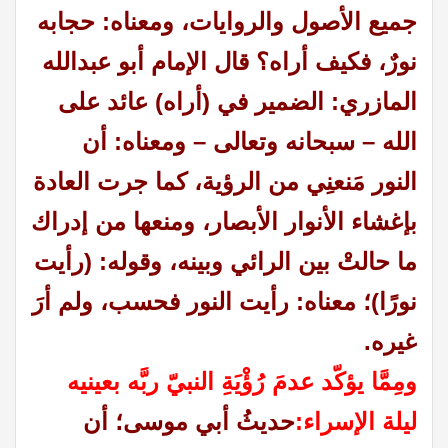
جميع الأصول والروايات، ومعناه: حجابه
نورٌ، فكيف أراه؟ قال الإمام أبو عبدالله
المازري: الضمير في (أراه) عائد على
الله – سبحانه وتعالى – ومعناه: أن
النور مَنعنِي من الرؤية، كما جرت العادة
بإغشاء الأنوار الأبصار، ومنعها من إدراك
ما حالتْ بين الرائي وبينه، و
قوله: (رأيت
نورًا)؛ معناه: رأيت النور فحسب، ولم أرَ
غيره.
ومِمَّا يؤكّد عدمَ رُؤْيَةِ النبيّ ربَّه بعينيه
ليلة الإسراء:
حديثُ أبي موسى؛ أن