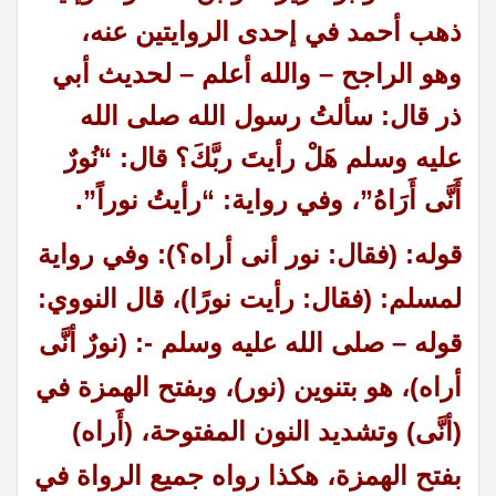
ذهب أحمد في إحدى الروايتين عنه،
وهو الراجح – والله أعلم – لحديث أبي
ذر
قال: سألتُ رسول الله صلى الله
عليه وسلم هَلْ رأيتَ ربَّكَ؟ قال: “نُورٌ
أَنَّى أَرَاهُ”، وفي رواية: “رأيتُ نوراً”.
قوله: (فقال: نور أنى أراه؟): وفي رواية
لمسلم: (فقال: رأيت نورًا)، قال النووي:
قوله – صلى الله عليه وسلم -: (نورٌ أنَّى
أراه)، هو بتنوين (نور)، وبفتح الهمزة في
(أنَّى) وتشديد النون المفتوحة، (أَراه)
بفتح الهمزة، هكذا رواه جميع الرواة في