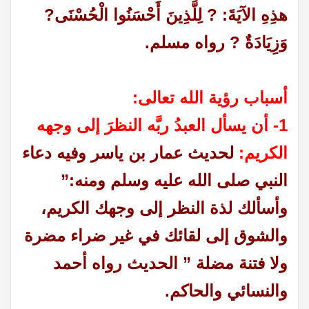
هذِهِ الآيَةَ: ? لِلَّذِينَ أَحْسَنُوا الْحُسْنَى?
وَزِيَادَةٌ ? رواه مسلم.
أسباب رؤية الله تعالى:
1- أن يسأل العبدُ ربَّه النظرَ إلى وجهه
الكريم:
لحديث عمار بن ياسر وفيه دعاء
النبي صلى الله عليه وسلم ومنه:”
وأسألك لذة النظر إلى وجهك الكريم،
والشوق إلى لقائك في غير ضراء مضرة
ولا فتنة مضلة ” الحديث رواه أحمد
والنسائي والحاكم.