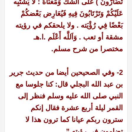
تُضَارُّونَ ) عَلَى الشَّكّ وَمَعْنَاهُ : لَا يَشْتَبِه
عَلَيْكُمْ وَتَرْتَابُونَ فِيهِ فَيُعَارِض بَعْضكُمْ
بَعْضًا فِي رُؤْيَته . ولا يلحقكم في رؤيته
مشقة أو تعب . وَاَللَّه أَعْلَم .ا.هـ
مختصرا من شرح مسلم.
2- وفي الصحيحين أيضا من حديث جرير
بن عبد الله البجلي قال: كنا جلوسا مع
النبي صلى الله عليه وسلم فنظر إلى
القمر ليلة أربع عشرة فقال إنكم
سترون ربكم عيانا كما ترون هذا لا
تضامون في رؤيته ” .