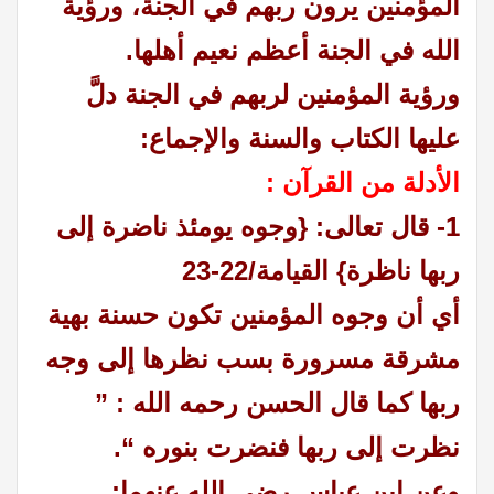
المؤمنين يرون ربهم في الجنة، ورؤية
الله في الجنة أعظم نعيم أهلها.
ورؤية المؤمنين لربهم في الجنة دلَّ
عليها الكتاب والسنة والإجماع:
الأدلة من القرآن :
1- قال تعالى: {وجوه يومئذ ناضرة إلى
ربها ناظرة} القيامة/22-23
أي أن وجوه المؤمنين تكون حسنة بهية
مشرقة مسرورة بسب نظرها إلى وجه
ربها كما قال الحسن رحمه الله : ”
نظرت إلى ربها فنضرت بنوره “.
وعن ابن عباس رضي الله عنهما: