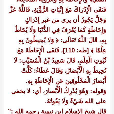
فَنَفَى الْإِدْرَاكَ مَعَ إِثْبَاتِ الرُّؤْيَةِ، فَاللَّهُ عَزَّ
وَجَلَّ يَجُوزُ أن يرى من غير إِدْرَاكٍ
وَإِحَاطَةٍ كَمَا يُعْرَفُ فِي الدُّنْيَا وَلَا يُحَاطُ
بِهِ، قَالَ اللَّهُ تَعَالَى: ﴿ وَلا يُحِيطُونَ بِهِ
عِلْمًا ﴾ [طه: 110]، فَنَفَى الْإِحَاطَةَ مَعَ
ثُبُوتِ الْعِلْمِ، قَالَ سَعِيدُ بْنُ الْمُسَيَّبِ: لَا
تُحِيطُ بِهِ الْأَبْصَارُ، وَقَالَ عَطَاءٌ: كَلَّتْ
أَبْصَارُ الْمَخْلُوقِينَ عَنِ الْإِحَاطَةِ بِهِ.
وَقوله: وَهُوَ يُدْرِكُ الْأَبْصارَ، أي: لا يخفى
على الله شَيْءٌ وَلَا يَفُوتُهُ.
قال شيخ الإسلام ابن تيمية رحمه الله :
”