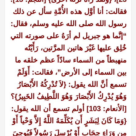
فقالت: أنا أوَّل هذه الأُمَّةِ سأل عن ذلك
رسول الله صلى الله عليه وسلم، فقال:
“إنَّما هو جبريل لم أرَهُ على صورته التي
خُلِق عليها غَيْرَ هاتين المرَّتين، رَأَيْتُه
منهبطاً من السماء سادّاً عظم خلقه ما
بين السماء إلى الأرض”، فقالت: أَوَلَمْ
تسمع أنَّ الله يقول: {لاَ تُدْرِكُهُ الأَبْصَارُ
وَهُوَ يُدْرِكُ الأَبْصَارَ وَهُوَ اللَّطِيفُ الخَبِيرُ}؟
[الأنعام: 103] أولم تسمع أن الله يقول:
{وَمَا كَانَ لِبَشَرٍ أَن يُكَلِّمَهُ اللَّهُ إِلاَّ وَحْياً أَوْ
مِن وَرَاءِ حِجَابٍ أَوْ يُرْسِلَ رَسُولاً فَيُوحِيَ