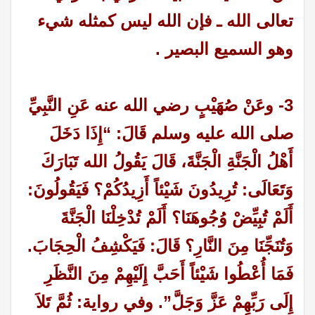
تعالى الله ـ فإن الله ليس كمثله شيء
وهو السميع البصير .
3- وعَنْ صُهَيْبٍ رضي الله عنه عَنِ النَّبِيِّ
صلى الله عليه وسلم قَالَ: “إِذَا دَخَلَ
أَهْلُ الْجَنَّةِ الْجَنَّةَ، قَالَ يَقُولُ الله تَبَارَكَ
وَتَعَالَى: تُرِيدُونَ شَيْئاً أَزِيدُكُمْ؟ فَيَقُولُونَ:
أَلَمْ تُبِيِّضْ وُجُوهَنَا؟ أَلَمْ تُدْخِلْنَا الْجَنَّةَ
وَتُنَجِّنَا مِنَ النَّارِ؟ قَالَ: فَيَكْشِفُ الْحِجَابَ.
فَمَا أُعْطُوا شَيْئاً أَحَبَّ إِلَيْهِمْ مِنَ النَّظَرِ
إِلَى رَبِّهِمْ عَزَّ وَجَلَّ”.
وفي رواية: ثُمَّ تَلاَ