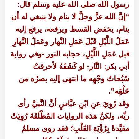
رسول الله صلى الله عليه وسلم قال:
“إنَّ الله عزَّ وجلَّ لا ينام ولا ينبغي له أن
ينام، يخفض القسط ويرفعه، يرفع إليه
عَمَلُ اللَّيْلِ قَبْلَ عَمَلِ النَّهار وعَمَلُ النَّهارِ
قبل عَمَلِ اللَّيْلِ، حجابه النور -وفي رواية
أبي بكر: النَّار- لو كَشَفَهُ لأحرقتْ
سُبُحاتُ وجْهِه ما انتهى إليه بصرُه من
خَلْقِه”.
وقد رُوِيَ عنِ ابْنِ عبَّاسٍ أنَّ النَّبيَّ رأى
ربَّه، ولكنَّ هذه الروايات المُطْلَقَةَ رُوِيَتْ
مقيَّدةً بِرُؤْيَةِ القَلْبِ؛ فقد روى مسلمٌ