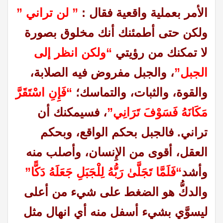
الأمر بعملية واقعية فقال :
” لن تراني ”
ولكن حتى أطمئنك أنك مخلوق بصورة
لا تمكنك من رؤيتي
“ولكن انظر إلى
الجبل”
، والجبل مفروض فيه الصلابة،
والقوة، والثبات، والتماسك؛
“فَإِنِ اسْتَقَرَّ
مَكَانَهُ فَسَوْفَ تَرَانِي”
، فسيمكنك أن
تراني. فالجبل بحكم الواقع، وبحكم
العقل، أقوى من الإِنسان، وأصلب منه
وأشد
“فَلَمَّا تَجَلَّىٰ رَبُّهُ لِلْجَبَلِ جَعَلَهُ دَكًّا”
والدكُّ هو الضغط على شيء من أعلى
ليسوَّي بشيء أسفل منه أي انهال مثل