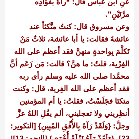
عنِ ابن عباس قال: “رآهُ بفُؤَادِه
مرَّتَيْنِ”.
وعن مسروق قال: كنتُ متَّكئاً عند
عائشةَ فقالت: يا أبا عائشة، ثلاثٌ مَنْ
تَكلَّمَ بِواحدةٍ منهنَّ فقد أعظم على الله
الفِرْية، قلتُ: ما هنَّ؟ قالت: مَن زَعَم أنَّ
محمَّدا صلى الله عليه وسلم رأى ربه
فقد أعظم على الله الفِرية، قال: وكنت
متكئا فجَلَسْتُ، فقلتُ: يا أم المؤمنين
أنظِريني ولا تعجليني، ألم يقُلِ اللهُ عزَّ
وجلَّ: {وَلَقَدْ رَآهُ بِالأُفُقِ المُبِينِ} [التكوير:
23]، {وَلَقَدْ رَآهُ نَزْلَةً أُخْرَى} [النجم: 13]!