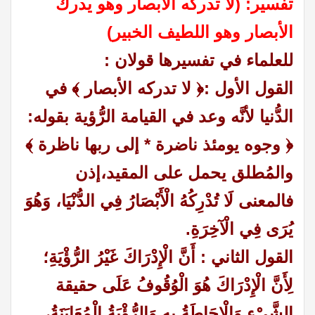
تفسير: (لا تدركه الأبصار وهو يدرك
الأبصار وهو اللطيف الخبير)
للعلماء في تفسيرها قولان :
القول الأول :﴿ لا تدركه الأبصار ﴾ في
الدُّنيا لأنَّه وعد في القيامة الرُّؤية بقوله:
﴿ وجوه يومئذ ناضرة * إلى ربها ناظرة ﴾
والمُطلق يحمل على المقيد،إذن
فالمعنى لَا تُدْرِكُهُ الْأَبْصَارُ فِي الدُّنْيَا، وَهُوَ
يُرَى فِي الْآخِرَةِ.
القول الثاني :
أَنَّ الْإِدْرَاكَ غَيْرُ الرُّؤْيَةِ؛
لِأَنَّ الْإِدْرَاكَ هُوَ الْوُقُوفُ عَلَى حقيقة
الشَّيْءِ وَالْإِحَاطَةُ بِهِ وَالرُّؤْيَةُ الْمُعَايَنَةُ،