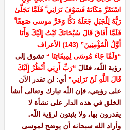
اسْتَقَرَّ مَكَانَهُ فَسَوْفَ تَرَانِي ۚ فَلَمَّا تَجَلَّىٰ
رَبُّهُ لِلْجَبَلِ جَعَلَهُ دَكًّا وَخَرَّ موسى صَعِقًا ۚ
فَلَمَّا أَفَاقَ قَالَ سُبْحَانَكَ تُبْتُ إِلَيْكَ وَأَنَا
أَوَّلُ الْمُؤْمِنِينَ” (143) الأعراف
“وَلَمَّا جَاءَ مُوسَى لِمِيقَاتِنَا “
تشوق إلى
رؤية اللّه، فقَالَ
“رَبِّ أَرِنِي أَنْظُرْ إِلَيْكَ
قَالَ اللَّهِ لَنْ تَرَانِي”
أي: لن تقدر الآن
على رؤيتي، فإن اللّه تبارك وتعالى أنشأ
الخلق في هذه الدار على نشأة لا
يقدرون بها، ولا يثبتون لرؤية اللّه.
وأراد الله سبحانه أن يوضح لموسى