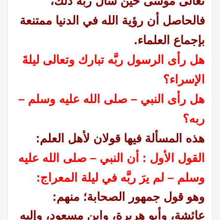
تعالى موسى حين سأل ربه ذلك،
فالحاصل أن رؤية الله في الدنيا ممتنعة
بإجماع العلماء.
هل رأى الرسول ربَّه تبارك وتعالى ليلةَ
الإسراء؟
هل رأى النبي – صلى الله عليه وسلم –
ربه؟
هذه المسألة
فيها قولان لأهل العلم:
القول الأول : أن النبي – صلى الله عليه
وسلم – لم يرَ ربَّه في ليلة المعراج:
وهو قول جمهور الصحابة؛ منهم:
عائشة، وأبو هريرة، وابن مسعود، وإليه