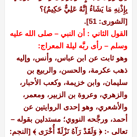
بِإِذْنِهِ مَا يَشَاءُ إِنَّهُ عَلِيٌّ حَكِيمٌ}؟
[الشورى: 51].
ا
لقول الثاني : أن النبي – صلى الله عليه
وسلم – رأى ربَّه ليلة المعراج:
وهو ثابت عن ابن عباس، وأنس، وإليه
ذهب عكرمة، والحسن، والربيع بن
سليمان، وابن خزيمة، وكعب الأحبار،
والزهري، وعروة بن الزبير، ومعمر،
والأشعري، وهو إحدى الروايتين عن
أحمد، ورجَّحه النووي؛ مستدلين بقوله –
تعالى -: ﴿ وَلَقَدْ رَآهُ نَزْلَةً أُخْرَى ﴾ [النجم: