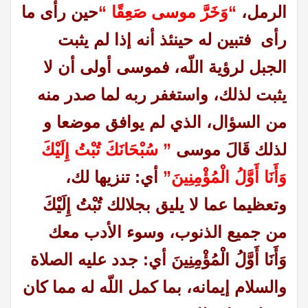
الرمل،
“وَخَرَّ موسى صَعِقًا “
حين رأى ما
رأى فتبين له حينئذ أنه إذا لم يثبت
الجبل لرؤية اللّه، فموسى أولى أن لا
يثبت لذلك، واستغفر ربه لما صدر منه
من السؤال، الذي لم يوافق موضعا و
لذلك قَالَ موسى
” سُبْحَانَكَ تُبْتُ إِلَيْكَ
وَأَنَا أَوَّلُ الْمُؤْمِنِينَ”
أي: تنزيها لك،
وتعظيما عما لا يليق بجلالك تُبْتُ إِلَيْكَ
من جميع الذنوب، وسوء الأدب معك
وَأَنَا أَوَّلُ الْمُؤْمِنِينَ أي: جدد عليه الصلاة
والسلام إيمانه، بما كمل اللّه له مما كان