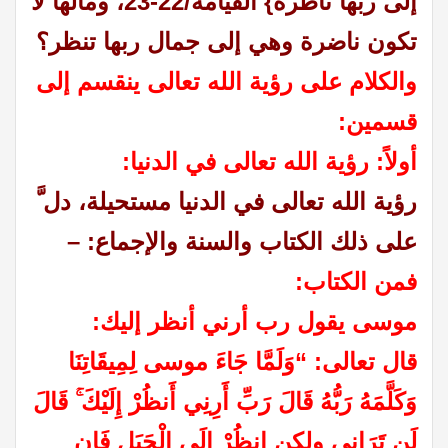
إلى ربها ناظرة} القيامة/22-23،
ومالها لا
تكون ناضرة وهي إلى جمال ربها تنظر؟
والكلام على رؤية الله تعالى ينقسم إلى
قسمين:
أولاً: رؤية الله تعالى في الدنيا:
رؤية الله تعالى في الدنيا مستحيلة، دل َّ
على ذلك الكتاب والسنة والإجماع: –
فمن الكتاب:
موسى يقول رب أرني أنظر إليك:
قال تعالى: “وَلَمَّا جَاءَ موسى لِمِيقَاتِنَا
وَكَلَّمَهُ رَبُّهُ قَالَ رَبِّ أَرِنِي أَنظُرْ إِلَيْكَ ۚ قَالَ
لَن تَرَانِي ولكن انظُرْ إِلَى الْجَبَلِ فَإِنِ