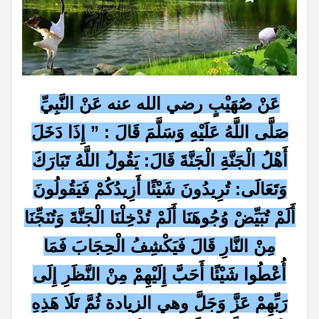
عَنْ صُهَيْبٍ رضي الله عنه عَنْ النَّبِيِّ
صَلَّى اللَّهُ عَلَيْهِ وَسَلَّمَ قَالَ : ” إِذَا دَخَلَ
أَهْلُ الْجَنَّةِ الْجَنَّةَ قَالَ: يَقُولُ اللَّهُ تَبَارَكَ
وَتَعَالَى: تُرِيدُونَ شَيْئًا أَزِيدُكُمْ فَيَقُولُونَ
أَلَمْ تُبَيِّضْ وُجُوهَنَا أَلَمْ تُدْخِلْنَا الْجَنَّةَ وَتُنَجِّنَا
مِنْ النَّارِ قَالَ فَيَكْشِفُ الْحِجَابَ فَمَا
أُعْطُوا شَيْئًا أَحَبَّ إِلَيْهِمْ مِنْ النَّظَرِ إِلَى
رَبِّهِمْ عَزَّ وَجَلَّ وهي الزيادة ثُمَّ تَلَا هَذِهِ