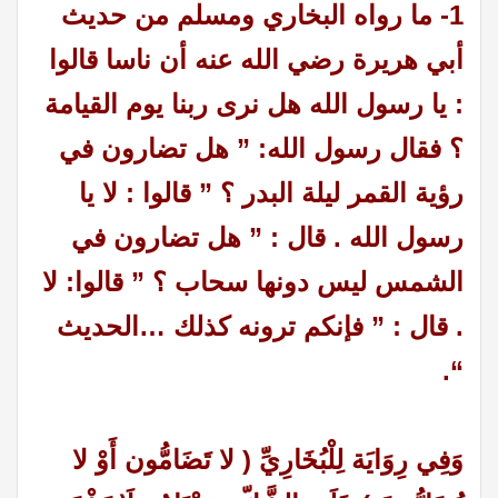
1- ما رواه البخاري ومسلم من حديث
أبي هريرة رضي الله عنه أن ناسا قالوا
: يا رسول الله هل نرى ربنا يوم القيامة
؟ فقال رسول الله: ” هل تضارون في
رؤية القمر ليلة البدر ؟ ” قالوا : لا يا
رسول الله . قال : ” هل تضارون في
الشمس ليس دونها سحاب ؟ ” قالوا: لا
. قال : ” فإنكم ترونه كذلك …الحديث
“.
وَفِي رِوَايَة لِلْبُخَارِيِّ ( لا تَضَامُّون أَوْ لا