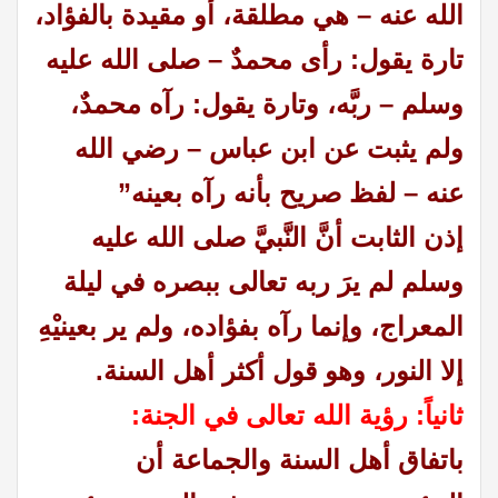
الله عنه – هي مطلقة، أو مقيدة بالفؤاد،
تارة يقول: رأى محمدٌ – صلى الله عليه
وسلم – ربَّه، وتارة يقول: رآه محمدٌ،
ولم يثبت عن ابن عباس – رضي الله
عنه – لفظ صريح بأنه رآه بعينه”
إذن الثابت أنَّ النَّبيَّ صلى الله عليه
وسلم لم يرَ ربه تعالى ببصره في ليلة
المعراج، وإنما رآه بفؤاده، ولم ير بعينيْهِ
إلا النور، وهو قول أكثر أهل السنة.
ثانياً: رؤية الله تعالى في الجنة:
باتفاق أهل السنة والجماعة أن