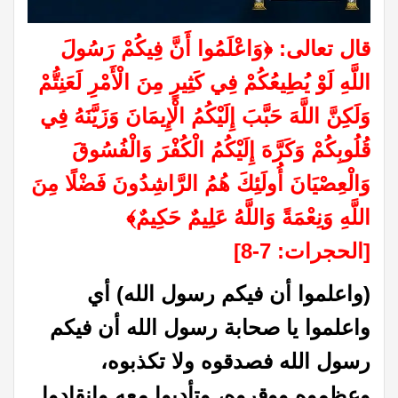
قال تعالى: ﴿وَاعْلَمُوا أَنَّ فِيكُمْ رَسُولَ
اللَّهِ لَوْ يُطِيعُكُمْ فِي كَثِيرٍ مِنَ الْأَمْرِ لَعَنِتُّمْ
وَلَكِنَّ اللَّهَ حَبَّبَ إِلَيْكُمُ الْإِيمَانَ وَزَيَّنَهُ فِي
قُلُوبِكُمْ وَكَرَّهَ إِلَيْكُمُ الْكُفْرَ وَالْفُسُوقَ
وَالْعِصْيَانَ أُولَئِكَ هُمُ الرَّاشِدُونَ فَضْلًا مِنَ
اللَّهِ وَنِعْمَةً وَاللَّهُ عَلِيمٌ حَكِيمٌ﴾
[الحجرات: 7-8]
(واعلموا أن فيكم رسول الله) أي
واعلموا يا صحابة رسول الله أن فيكم
رسول الله فصدقوه ولا تكذبوه،
وعظموه ووقروه، وتأدبوا معه وانقادوا