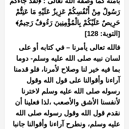
بأمته كما وصفه الله تعالى : ﴿لَقَدْ جَاءَكُمْ
رَسُولٌ مِنْ أَنْفُسِكُمْ عَزِيزٌ عَلَيْهِ مَا عَنِتُّمْ
حَرِيصٌ عَلَيْكُمْ بِالْمُؤْمِنِينَ رَءُوفٌ رَحِيمٌ﴾
[التوبة: 128]
فالله تعالى يأمرنا – في كتابه أو على
لسان نبيه صلى الله عليه وسلم- دوما
بما فيه خير لنا وصلاح لأمرنا، فلو قدمنا
آراءنا وأقوالنا على قول الله وقول
رسوله صلى الله عليه وسلم لاخترنا
لأنفسنا الأشق والأصعب ،لذا فعلينا أن
نقدم قول الله وقول رسوله صلى الله
عليه وسلم، ونطرح آراءنا وأقوالنا جانبا