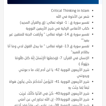
Critical Thinking in Islam
شعر عن الأخوة في الله
تفسير سورة ق : 1- قوله تعالى: (ق والقرآن المجيد)
كتاب الأنفاس الزكية في شرح الأربعين النووية
تفسير سورة ق 14- قوله تعالى: ” وأزلفت الجنة للمتقين غير
بعيد””
تفسير سورة ق 13- قوله تعالى: ” ما يبدل القول لدي وما أنا
بظلام للعبيد”
الإنسان في القرآن: 7- ﴿وَحَمَلَهَا الْإِنْسَانُ إِنَّهُ كَانَ ظَلُومًا
جَهُولًا ﴾
شرح الأربعون النووية 42- يا ابن آدم إنك ما دعوتني
ورجوتني
شرح الأربعون النووية 41- لاَيُؤْمِنُ أَحَدُكُمْ حَتَّى يَكُونَ هَواهُ
تَبَعَاً لِمَا جِئْتُ بِهِ
شرح الأربعون النووية:40- كُنْ فِي الدُّنْيَا كَأَنَّكَ غَرِيْبٌ
شرح الأربعون النووية:39- إن الله تجاوز لي عن أمتي
شرح الأربعون النووية: 38- من عادى لي ولياً فقد آذنته