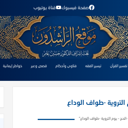
صفحة فيسبوك
قناة يوتيوب
تفسير القرآن
تيسير الفقه
فتاوى وأحكام
قصص وعبر
خواطر إيمانية
 التروية -طواف الوداع
الحج – يوم التروية -طواف الوداع"